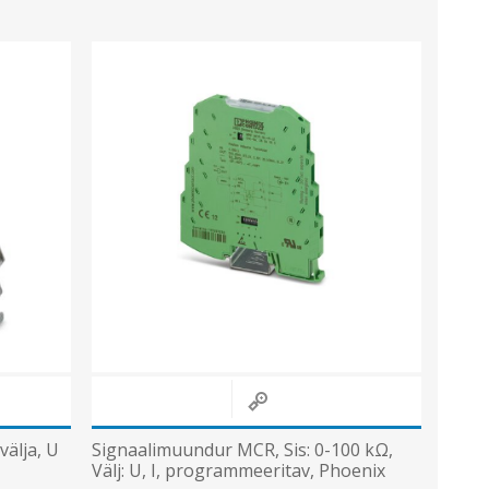
välja, U
Signaalimuundur MCR, Sis: 0-100 kΩ,
,
Välj: U, I, programmeeritav, Phoenix