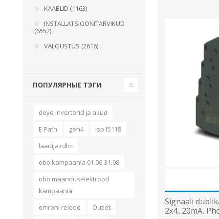
KAABLID (1163)
INSTALLATSIOONITARVIKUD
(6552)
VALGUSTUS (2616)
ПОПУЛЯРНЫЕ ТЭГИ
deye inverterid ja akud
E Path
gen4
iso15118
laadija+dlm
obo kampaania 01.06-31.08
obo maanduselektrood
kampaania
Signaali dublika
omroni releed
Outlet
2x4...20mA, Ph