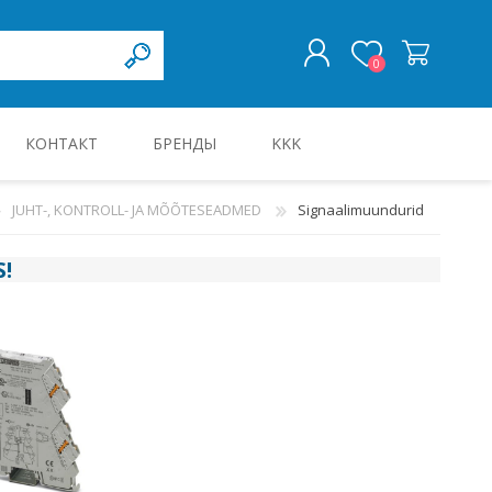
0
КОНТАКТ
БРЕНДЫ
KKK
ВОЙТИ
JUHT-, KONTROLL- JA MÕÕTESEADMED
Signaalimuundurid
KILBID JA KILBITARVIKUD
S
!