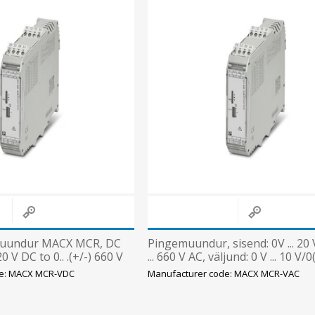
uundur MACX MCR, DC
Pingemuundur, sisend: 0V ... 20 
20 V DC to 0.. .(+/-) 660 V
... 660 V AC, väljund: 0 V ... 10 V/0(
al (+/-)
mA, toide
de: MACX MCR-VDC
Manufacturer code: MACX MCR-VAC