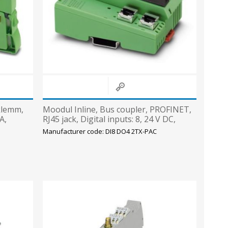
Sisevalgustid
Tulekindlad valgustid ja tarvikud
Tööstusvalgustid
Siinid ja valgustid
View All
klemm,
Moodul Inline, Bus coupler, PROFINET,
A,
RJ45 jack, Digital inputs: 8, 24 V DC,
Phoenix
Manufacturer code: DI8 DO4 2TX-PAC