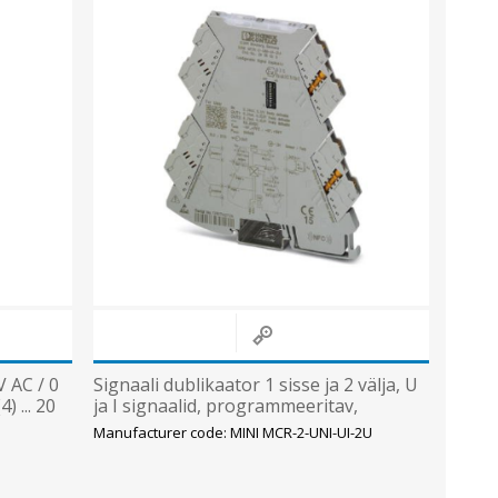
V AC / 0
Signaali dublikaator 1 sisse ja 2 välja, U
4) ... 20
ja I signaalid, programmeeritav,
Phoenix
Manufacturer code: MINI MCR-2-UNI-UI-2U