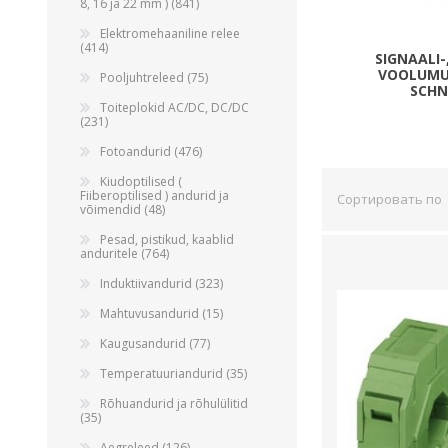
8, 16 ja 22 mm ) (841)
Juhtimisahelate nupud ( ava 8, 16 ja 22 mm )
Elektromehaaniline relee
(414)
Elektromehaaniline relee
SIGNAALI-
VOOLUMU
Pooljuhtreleed (75)
Pooljuhtreleed
SCHN
Toiteplokid AC/DC, DC/DC
Toiteplokid AC/DC, DC/DC
(231)
View All
Fotoandurid (476)
Kiudoptilised (
Fiiberoptilised ) andurid ja
Сортировать по
KAABLID
võimendid (48)
Pesad, pistikud, kaablid
anduritele (764)
Induktiivandurid (323)
Mahtuvusandurid (15)
Kaugusandurid (77)
Temperatuuriandurid (35)
Rõhuandurid ja rõhulülitid
(35)
Aegreleed (126)