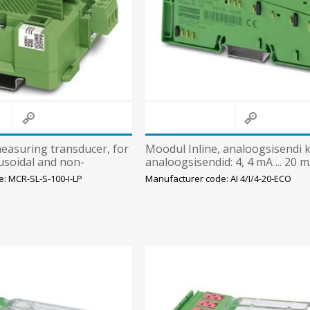
Süvistatavad lülitid ja pistikupesad IP44
Pinnapealsed lülitid ja pistikupesad IP20
Pinnapealsed lülitid ja pistikupesad IP44
Pinnapealsed lülitid ja pistikupesad IP55, IP65, IP67
View All
easuring transducer, for
Moodul Inline, analoogsisendi 
usoidal and non-
analoogsisendid: 4, 4 mA ... 20 m
rnating currents,
Phoenix
: MCR-SL-S-100-I-LP
Manufacturer code: AI 4/I/4-20-ECO