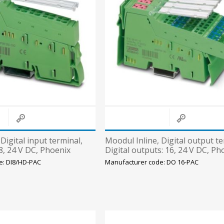
Digital input terminal,
Moodul Inline, Digital output te
 8, 24 V DC, Phoenix
Digital outputs: 16, 24 V DC, Ph
e: DI8/HD-PAC
Manufacturer code: DO 16-PAC