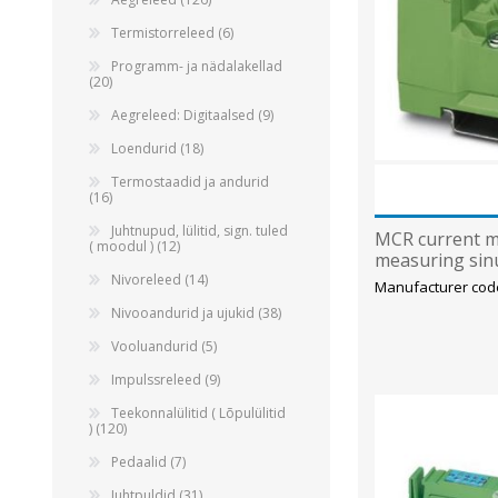
Alumiiniumkaablid ja -juhtmed
Termistorreleed (6)
Vaskkaablid ja -juhtmed
Programm- ja nädalakellad
Painduvad kontrollkaablid
(20)
Nõrkvoolukaablid
Aegreleed: Digitaalsed (9)
Loendurid (18)
Termostaadid ja andurid
(16)
Juhtnupud, lülitid, sign. tuled
MCR current m
( moodul ) (12)
measuring sin
sinusoidal alte
Nivoreleed (14)
Manufacturer code
Nivooandurid ja ujukid (38)
Vooluandurid (5)
Impulssreleed (9)
Teekonnalülitid ( Lõpulülitid
) (120)
Pedaalid (7)
Juhtpuldid (31)