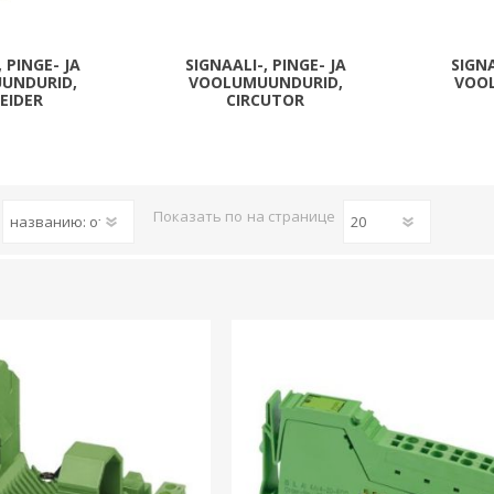
Päikeseenergia
Elektriautode laadijad ja komponendid
, PINGE- JA
SIGNAALI-, PINGE- JA
SIGNA
UNDURID,
VOOLUMUUNDURID,
VOO
Kontrollerid
EIDER
CIRCUTOR
Sagedusmuundurid
View All
Показать по
на странице
INSTALLATSIOONITARVIKUD