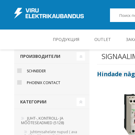
ПРОДУКЦИЯ
OUTLET
ЗАК
SIGNAAL
ПРОИЗВОДИТЕЛИ
JUHT-, KONTROLL- JA MÕÕTESEADMED
SCHNEIDER
Hindade nä
PHOENIX CONTACT
КАТЕГОРИИ
JUHT-, KONTROLL- JA
MÕÕTESEADMED (5128)
Juhtimisahelate nupud ( ava