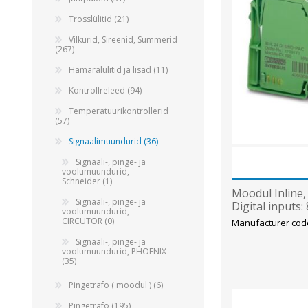
Trosslülitid (21)
Vilkurid, Sireenid, Summerid
(267)
Hämaralülitid ja lisad (11)
Kontrollreleed (94)
Temperatuurikontrollerid
(57)
Signaalimuundurid (36)
Signaali-, pinge- ja
voolumuundurid,
Schneider (1)
Moodul Inline, 
Signaali-, pinge- ja
Digital inputs:
voolumuundurid,
CIRCUTOR (0)
Manufacturer cod
Signaali-, pinge- ja
voolumuundurid, PHOENIX
(35)
Pingetrafo ( moodul ) (6)
Pingetrafo (195)