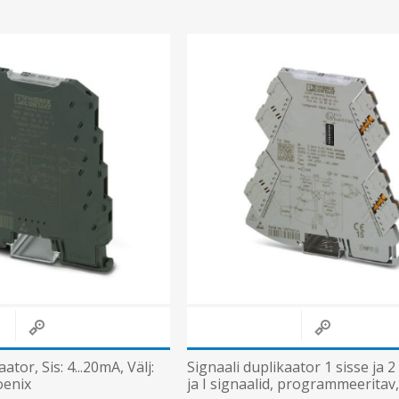
ator, Sis: 4...20mA, Välj:
Signaali duplikaator 1 sisse ja 2 
oenix
ja I signaalid, programmeeritav