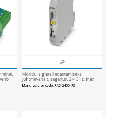
rminal,
Moodul signaali edastamiseks
oenix
juhtmevabalt, sagedus, 2.4 GHz, max
5km, Phoenix
Manufacturer code: RAD-2400-IFS