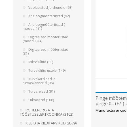
Voolutrafod ja shundid (93)
Analoogmõõteriistad (92)
Analoogmõõteriistad (
moodul ) (1)
Digitaalsed mõõteriistad
(moodul) (4)
Digitaalsed mõõteriistad
(31)
Mikrolülitid (11)
Turvalülitid ustele (149)
Turvakardinad ja
turvaskännerid (98)
Turvareleed (91)
Pinge mõõtem
Enkoodrid (106)
pinge 0... (+/-) 
DC, output sign
ROHEENERGIA JA
Manufacturer co
TÖÖSTUSELEKTROONIKA (3162)
KILBID JA KILBITARVIKUD (8579)