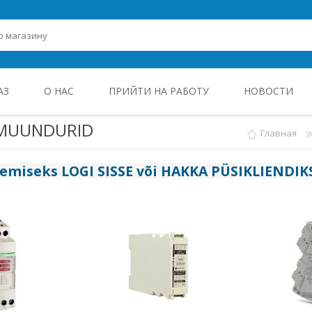
АЗ
О НАС
ПРИЙТИ НА РАБОТУ
НОВОСТИ
IMUUNDURID
Главная
ROHEENERGIA JA TÖÖSTUSELEKTROONIKA
gemiseks
LOGI SISSE
või
HAKKA PÜSIKLIENDIK