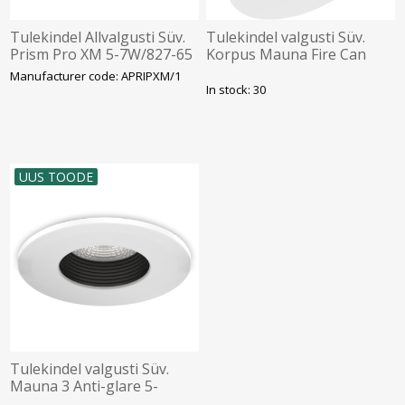
Tulekindel Allvalgusti Süv.
Tulekindel valgusti Süv.
Prism Pro XM 5-7W/827-65
Korpus Mauna Fire Can
640-820lm 60D IP65 Ava
GU10 Ava 68mm IP65 Valge
Manufacturer code: APRIPXM/1
72mm Valge Ansell
Kosnic
In stock: 30
UUS TOODE
Tulekindel valgusti Süv.
Mauna 3 Anti-glare 5-
7W/827-60 460-600lm