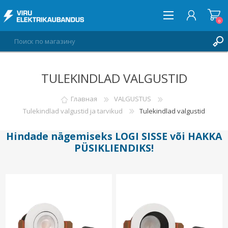
0
TULEKINDLAD VALGUSTID
ВОЙТИ
СПИСОК ПОЖЕЛАНИЙ
Главная
VALGUSTUS
0
Tulekindlad valgustid ja tarvikud
Tulekindlad valgustid
Hindade nägemiseks
LOGI SISSE
või
HAKKA
PÜSIKLIENDIKS
!