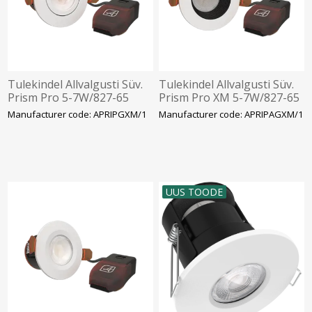
Tulekindel Allvalgusti Süv.
Tulekindel Allvalgusti Süv.
Prism Pro 5-7W/827-65
Prism Pro XM 5-7W/827-65
530-690lm 55D Suunatav
410-530lm 50D IP65 Ava
Manufacturer code: APRIPGXM/1
Manufacturer code: APRIPAGXM/1
IP65 Ava 72mm Valge
73mm Valge Ansell
Ansell
UUS TOODE