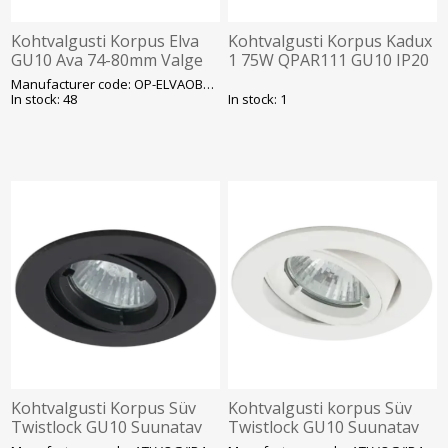
Kohtvalgusti Korpus Elva
Kohtvalgusti Korpus Kadux
GU10 Ava 74-80mm Valge
1 75W QPAR111 GU10 IP20
GTV
Ava 170x170mm Must SLV
Manufacturer code: OP-ELVAOBB-10
In stock: 48
In stock: 1
Kohtvalgusti Korpus Süv
Kohtvalgusti korpus Süv
Twistlock GU10 Suunatav
Twistlock GU10 Suunatav
IP44 Ava 84mm Must Ansell
IP44 Ava 84mm Valge