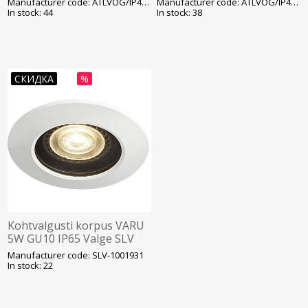
Manufacturer code: ATLVOG/IP44/B
Manufacturer code: ATLVOG/IP44/W
Ansell
In stock: 44
In stock: 38
СКИДКА
%
Kohtvalgusti korpus VARU
5W GU10 IP65 Valge SLV
Manufacturer code: SLV-1001931
In stock: 22