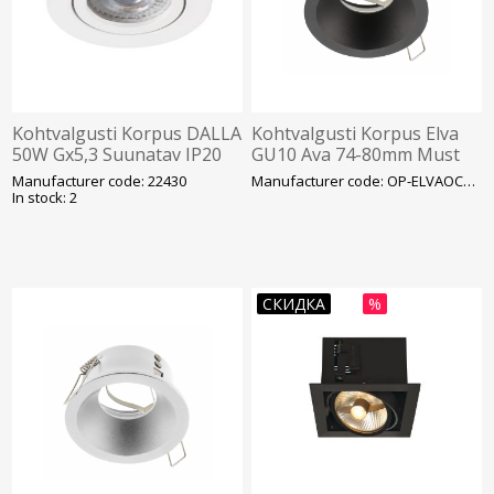
Kohtvalgusti Korpus DALLA
Kohtvalgusti Korpus Elva
50W Gx5,3 Suunatav IP20
GU10 Ava 74-80mm Must
Ava 70mm Valge Kanlux
GTV
Manufacturer code: 22430
Manufacturer code: OP-ELVAOCC-00
In stock: 2
СКИДКА
%