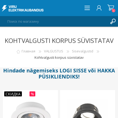
0
KOHTVALGUSTI KORPUS SÜVISTATAV
ВОЙТИ
СПИСОК ПОЖЕЛАНИЙ
Главная
VALGUSTUS
Sisevalgustid
0
Kohtvalgusti korpus süvistatav
Hindade nägemiseks
LOGI SISSE
või
HAKKA
PÜSIKLIENDIKS
!
СКИДКА
%