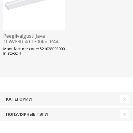
Peeglivalgusti Java
10W/830-40 1300lm IP44
580mm Valge Opple
Manufacturer code: 521028003000
In stock: 4
КАТЕГОРИИ
ПОПУЛЯРНЫЕ ТЭГИ