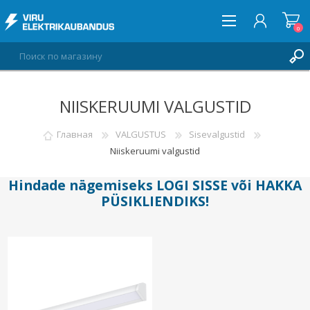
0
NIISKERUUMI VALGUSTID
ВОЙТИ
СПИСОК ПОЖЕЛАНИЙ
Главная
VALGUSTUS
Sisevalgustid
0
Niiskeruumi valgustid
Hindade nägemiseks
LOGI SISSE
või
HAKKA
PÜSIKLIENDIKS
!