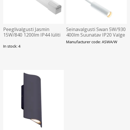
Peeglivalgusti Jasmin
Seinavalgusti Swan 5W/930
15W/840 1200lm IP44 lüliti
400lm Suunatav IP20 Valge
p.pesa 682mm Valge GTV
Ansell
Manufacturer code: ASWA/W
In stock: 4