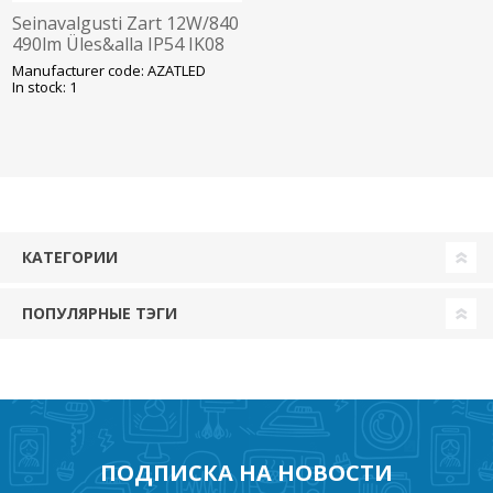
Seinavalgusti Zart 12W/840
490lm Üles&alla IP54 IK08
Must Ansell
Manufacturer code: AZATLED
In stock: 1
КАТЕГОРИИ
ПОПУЛЯРНЫЕ ТЭГИ
ПОДПИСКА НА НОВОСТИ