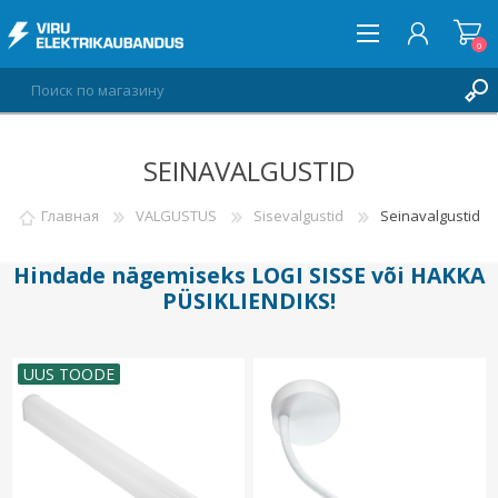
0
SEINAVALGUSTID
ВОЙТИ
СПИСОК ПОЖЕЛАНИЙ
Главная
VALGUSTUS
Sisevalgustid
Seinavalgustid
0
Hindade nägemiseks
LOGI SISSE
või
HAKKA
PÜSIKLIENDIKS
!
UUS TOODE