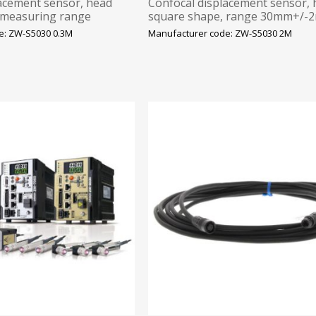
lacement sensor, head
Confocal displacement sensor,
 measuring range
square shape, range 30mm+/-
pot 18µm, 0.3m kaabel
spot dia 18 µm, 2m
e: ZW-S5030 0.3M
Manufacturer code: ZW-S5030 2M