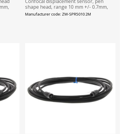
 head
Confocal displacement sensor, pen
2mm,
shape head, range 10 mm +/- 0.7mm,
spot diameter 20 µm, 2m, Omron
Manufacturer code: ZW-SPR5010 2M