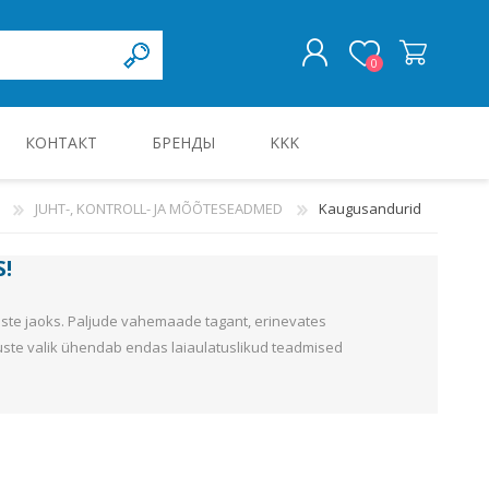
0
КОНТАКТ
БРЕНДЫ
KKK
ВОЙТИ
JUHT-, KONTROLL- JA MÕÕTESEADMED
Kaugusandurid
KILBID JA KILBITARVIKUD
S
!
te jaoks. Paljude vahemaade tagant, erinevates
uste valik ühendab endas laiaulatuslikud teadmised