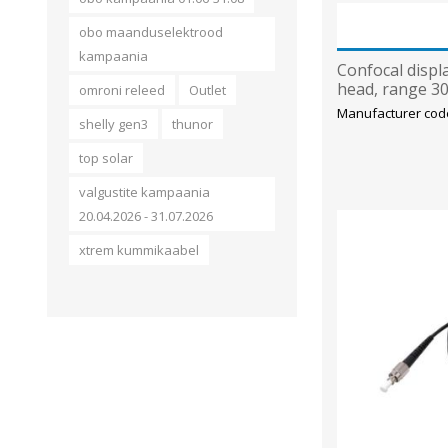
obo maanduselektrood
kampaania
Confocal displ
head, range 3
omroni releed
Outlet
diam100 m, 2
Manufacturer cod
shelly gen3
thunor
top solar
valgustite kampaania
20.04.2026 - 31.07.2026
xtrem kummikaabel