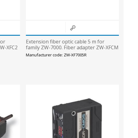
for
Extension fiber optic cable 5 m for
 ZW-XFC2
family ZW-7000. Fiber adapter ZW-XFCM
is included
Manufacturer code: ZW-XF7005R