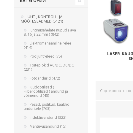
КАТЕГОРИИ
Juhtimisahelate nupud ( ava 8, 16 ja 22 mm )
Elektromehaaniline relee
JUHT-, KONTROLL- JA
MÕÕTESEADMED (5121)
Pooljuhtreleed
Juhtimisahelate nupud ( ava
Toiteplokid AC/DC, DC/DC
8, 16 ja 22 mm ) (842)
View All
Elektromehaaniline relee
(414)
LASER-KAU
Pooljuhtreleed (75)
S
KAABLID
Toiteplokid AC/DC, DC/DC
(231)
Fotoandurid (472)
Kiudoptilised (
Сортировать по
Fiiberoptilised ) andurid ja
võimendid (48)
Pesad, pistikud, kaablid
anduritele (763)
Induktiivandurid (322)
Mahtuvusandurid (15)