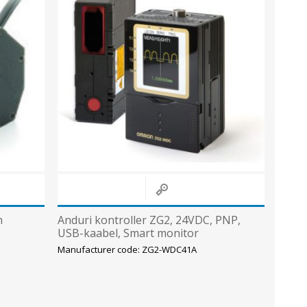
Sisevalgustid
Tulekindlad valgustid ja tarvikud
Tööstusvalgustid
Siinid ja valgustid
View All
m
Anduri kontroller ZG2, 24VDC, PNP,
USB-kaabel, Smart monitor
Manufacturer code: ZG2-WDC41A