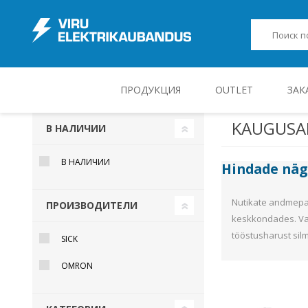
ПРОДУКЦИЯ
OUTLET
ЗАК
KAUGUSA
В НАЛИЧИИ
JUHT-, KONTROLL- JA MÕÕTESEADMED
В НАЛИЧИИ
Hindade nä
Nutikate andmepak
ПРОИЗВОДИТЕЛИ
keskkondades. Var
tööstusharust sil
SICK
OMRON