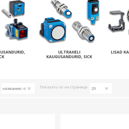
Päikeseenergia
Elektriautode laadijad ja komponendid
Kontrollerid
Sagedusmuundurid
View All
GUSANDURID,
ULTRAHELI
LISAD K
ICK
KAUGUSANDURID, SICK
INSTALLATSIOONITARVIKUD
Показать по
на странице