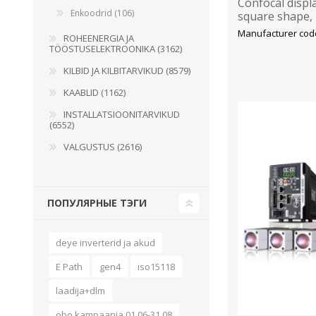
Confocal disp
Enkoodrid (106)
square shape,
30mm+/-2mm, s
Manufacturer cod
ROHEENERGIA JA
TÖÖSTUSELEKTROONIKA (3162)
KILBID JA KILBITARVIKUD (8579)
KAABLID (1162)
INSTALLATSIOONITARVIKUD
(6552)
VALGUSTUS (2616)
ПОПУЛЯРНЫЕ ТЭГИ
deye inverterid ja akud
E Path
gen4
iso15118
laadija+dlm
obo kampaania 01.06-31.08