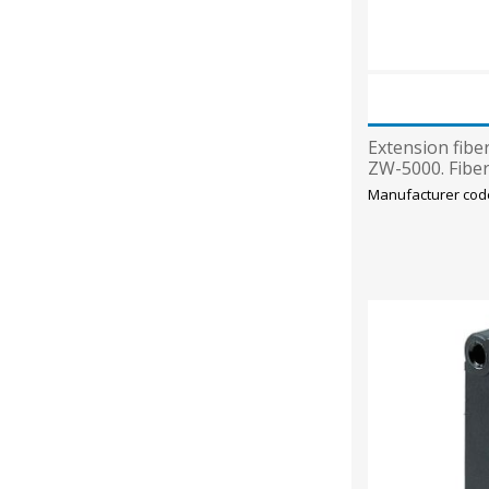
Extension fiber
ZW-5000. Fibe
included
Manufacturer cod