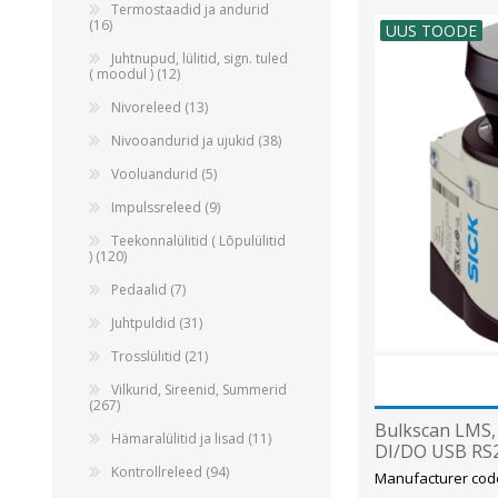
Termostaadid ja andurid
(16)
UUS TOODE
Juhtnupud, lülitid, sign. tuled
( moodul ) (12)
Nivoreleed (13)
Nivooandurid ja ujukid (38)
Vooluandurid (5)
Impulssreleed (9)
Teekonnalülitid ( Lõpulülitid
) (120)
Pedaalid (7)
Juhtpuldid (31)
Trosslülitid (21)
Vilkurid, Sireenid, Summerid
(267)
Bulkscan LMS, 
Hämaralülitid ja lisad (11)
DI/DO USB RS2
Kontrollreleed (94)
Manufacturer cod