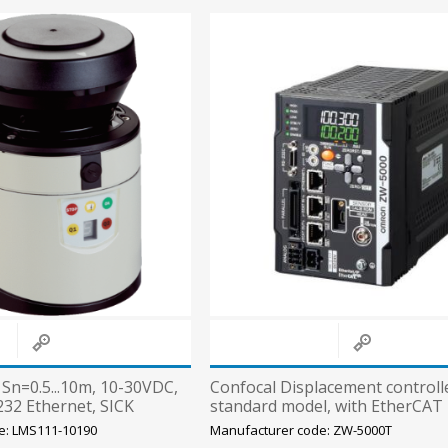
Sn=0.5...10m, 10-30VDC,
Confocal Displacement controll
32 Ethernet, SICK
standard model, with EtherCAT
communication, NPN/PNP
e: LMS111-10190
Manufacturer code: ZW-5000T