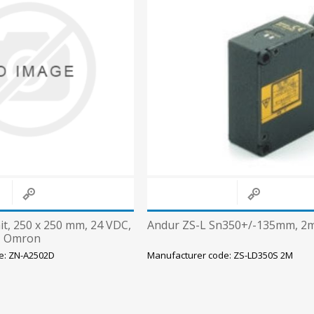
Süvistatavad lülitid ja pistikupesad IP44
Pinnapealsed lülitid ja pistikupesad IP20
Pinnapealsed lülitid ja pistikupesad IP44
Pinnapealsed lülitid ja pistikupesad IP55, IP65, IP67
View All
nit, 250 x 250 mm, 24 VDC,
Andur ZS-L Sn350+/-135mm, 2
, Omron
e: ZN-A2502D
Manufacturer code: ZS-LD350S 2M