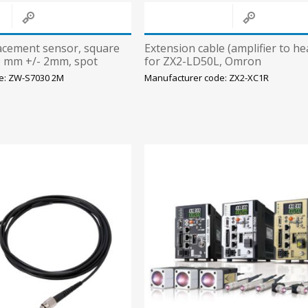
acement sensor, square
Extension cable (amplifier to he
0 mm +/- 2mm, spot
for ZX2-LD50L, Omron
m
e: ZW-S7030 2M
Manufacturer code: ZX2-XC1R