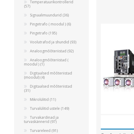
Temperatuurikontrollerid
(57)
Signaalimuundurid (36)
Pingetrafo ( moodul ) (6)
Pingetrafo (195)
Voolutrafod ja shundid (93)
Analoogmõõteriistad (92)
Analoogmõõteriistad (
moodul ) (1)
Digitaalsed mõõteriistad
(moodul) (4)
Digitaalsed mõõteriistad
(31)
Mikrolülitid (11)
Turvalülitid ustele (149)
Turvakardinad ja
turvaskännerid (97)
Turvareleed (91)