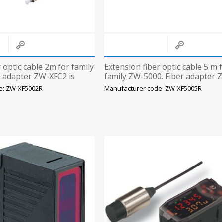
 optic cable 2m for family
Extension fiber optic cable 5 m 
r adapter ZW-XFC2 is
family ZW-5000. Fiber adapter
is included
e: ZW-XF5002R
Manufacturer code: ZW-XF5005R