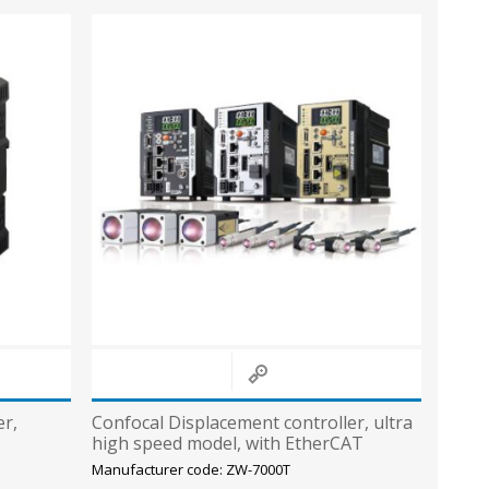
er,
Confocal Displacement controller, ultra
high speed model, with EtherCAT
communication, NPN/PNP
Manufacturer code: ZW-7000T