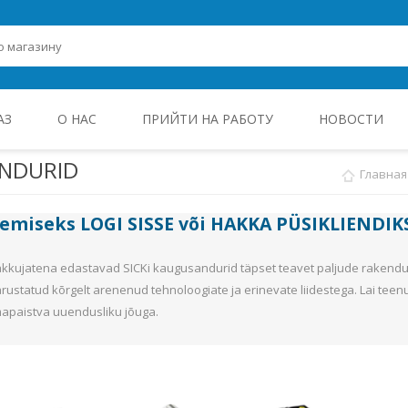
АЗ
О НАС
ПРИЙТИ НА РАБОТУ
НОВОСТИ
NDURID
Главная
ROHEENERGIA JA TÖÖSTUSELEKTROONIKA
gemiseks
LOGI SISSE
või
HAKKA PÜSIKLIENDIK
kujatena edastavad SICKi kaugusandurid täpset teavet paljude rakendus
ustatud kõrgelt arenenud tehnoloogiate ja erinevate liidestega. Lai teen
mapaistva uuendusliku jõuga.