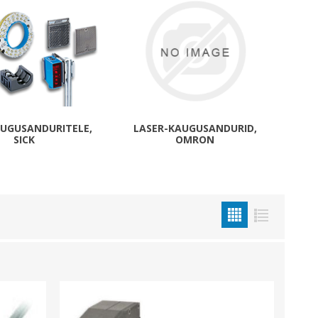
Metallkilbid, süvispaigaldus
Metallkilbid, pindpaigaldus
Kilbid, aluspaigaldus
Plastkilbid, süvispaigaldus
View All
AUGUSANDURITELE,
LASER-KAUGUSANDURID,
SICK
OMRON
VALGUSTUS