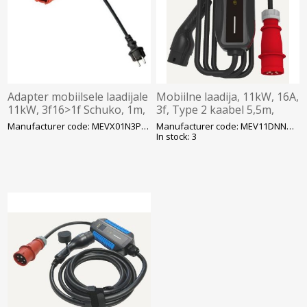
Adapter mobiilsele laadijale
Mobiilne laadija, 11kW, 16A,
11kW, 3f16>1f Schuko, 1m,
3f, Type 2 kaabel 5,5m,
Morek
LCD, kandekotis, Morek
Manufacturer code: MEVX01N3PWIRE
Manufacturer code: MEV11DNNNN5T2
In stock: 3