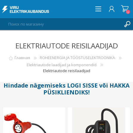
0
ELEKTRIAUTODE REISILAADIJAD
ВОЙТИ
СПИСОК ПОЖЕЛАНИЙ
Главная
ROHEENERGIA JA TÖÖSTUSELEKTROONIKA
0
Elektriautode laadijad ja komponendid
Elektriautode reisilaadijad
Hindade nägemiseks
LOGI SISSE
või
HAKKA
PÜSIKLIENDIKS
!