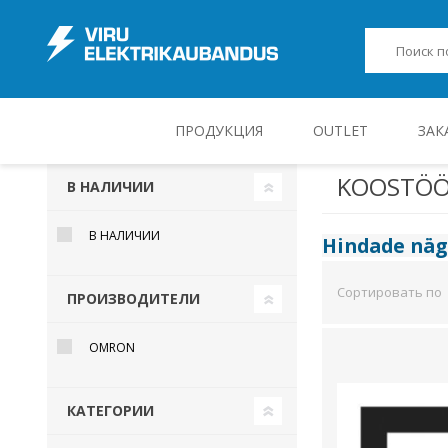
ПРОДУКЦИЯ
OUTLET
ЗАК
KOOSTÖÖ
В НАЛИЧИИ
JUHT-, KONTROLL- JA MÕÕTESEADMED
В НАЛИЧИИ
Hindade nä
Сортировать по
ПРОИЗВОДИТЕЛИ
OMRON
КАТЕГОРИИ