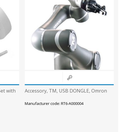
Metallkilbid, süvispaigaldus
Metallkilbid, pindpaigaldus
Kilbid, aluspaigaldus
Plastkilbid, süvispaigaldus
View All
VALGUSTUS
Set with
Accessory, TM, USB DONGLE, Omron
Manufacturer code: RT6-A000004