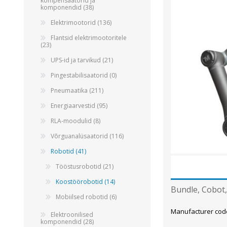
Alumiiniumkaablid ja -juhtmed
kompensaatorid ja
komponendid (38)
Vaskkaablid ja -juhtmed
Elektrimootorid (136)
Painduvad kontrollkaablid
Flantsid elektrimootoritele
(23)
Nõrkvoolukaablid
UPS-id ja tarvikud (21)
Pingestabilisaatorid (0)
Pneumaatika (211)
Energiaarvestid (95)
RLA-moodulid (8)
Võrguanalüsaatorid (116)
Robotid (41)
Tööstusrobotid (21)
Koostöörobotid (14)
Bundle, Cobot
Mobiilsed robotid (6)
Manufacturer cod
Elektroonilised
komponendid (28)