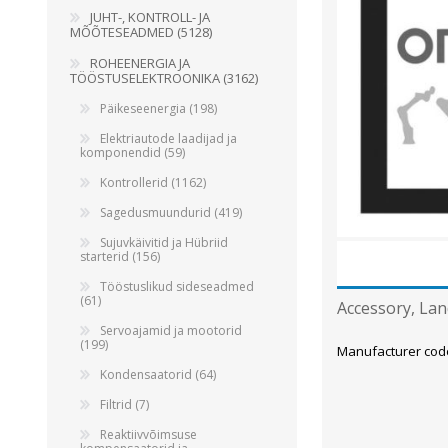
JUHT-, KONTROLL- JA
Juhtimisahelate nupud ( ava 8, 16 ja 22 mm )
MÕÕTESEADMED (5128)
Elektromehaaniline relee
ROHEENERGIA JA
TÖÖSTUSELEKTROONIKA (3162)
Pooljuhtreleed
Päikeseenergia (198)
Toiteplokid AC/DC, DC/DC
Elektriautode laadijad ja
View All
komponendid (59)
Kontrollerid (1162)
KAABLID
Sagedusmuundurid (419)
Sujuvkäivitid ja Hübriid
starterid (156)
Tööstuslikud sideseadmed
(61)
Accessory, La
Servoajamid ja mootorid
(199)
Manufacturer cod
Kondensaatorid (64)
Filtrid (7)
Reaktiivvõimsuse