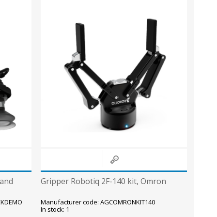
Sisevalgustid
Tulekindlad valgustid ja tarvikud
Tööstusvalgustid
Siinid ja valgustid
View All
 and
Gripper Robotiq 2F-140 kit, Omron
ICKDEMO
Manufacturer code: AGCOMRONKIT140
In stock: 1