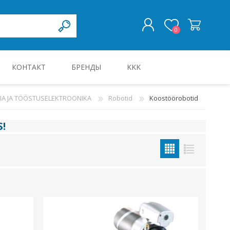
0
КОНТАКТ
БРЕНДЫ
KKK
ВОЙТИ
A JA TÖÖSTUSELEKTROONIKA
Robotid
Koostöörobotid
KILBID JA KILBITARVIKUD
S
!