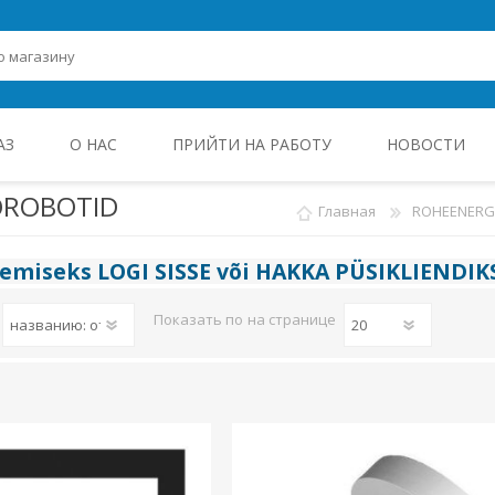
АЗ
О НАС
ПРИЙТИ НА РАБОТУ
НОВОСТИ
ROBOTID
Главная
ROHEENERGI
ROHEENERGIA JA TÖÖSTUSELEKTROONIKA
gemiseks
LOGI SISSE
või
HAKKA PÜSIKLIENDIK
Показать по
на странице