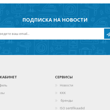
ПОДПИСКА НА НОВОСТИ
КАБИНЕТ
СЕРВИСЫ
филь
Новости
азы
KKK
бренды
ISO sertifikaadid