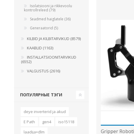
Isolatsiooni ja rikkevoolu
kontrollreleed (79)
Seadmed haiglatele (36)
Generaatorid (5)
KILBID JA KILBITARVIKUD (8579)
KAABLID (1163)
INSTALLATSIOONITARVIKUD
(6552)
VALGUSTUS (2616)
ПОПУЛЯРНЫЕ ТЭГИ
deye inverterid ja akud
E Path
gen4
iso15118
Gripper Roboti
laadija+dlm