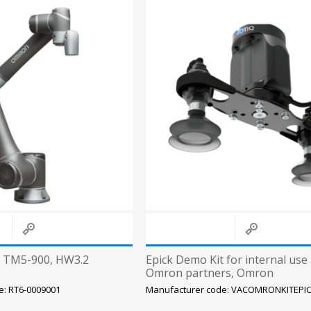
Süvistatavad lülitid ja pistikupesad IP44
Pinnapealsed lülitid ja pistikupesad IP20
Pinnapealsed lülitid ja pistikupesad IP44
Pinnapealsed lülitid ja pistikupesad IP55, IP65, IP67
View All
, TM5-900, HW3.2
Epick Demo Kit for internal use
Omron partners, Omron
e: RT6-0009001
Manufacturer code: VACOMRONKITEP