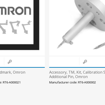
Päikeseenergia
Elektriautode laadijad ja komponendid
Kontrollerid
Sagedusmuundurid
View All
INSTALLATSIOONITARVIKUD
ndmark, Omron
Accessory, TM, Kit, Calibration 
Additional Pin, Omron
e: RT6-A000021
Manufacturer code: RT6-A000002