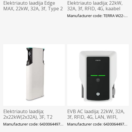
Elektriauto laadija Edge
Elektriauto laadija; 22kW,
MAX, 22kW, 32A, 3f, Type 2
32A, 3f, RFID, 4G, kaabel
pesa, MID, NEXBLUE
Type2, Mid, ABB
Manufacturer code: TERRA W22-G5-RD-MC-0
Elektriauto laadija;
EVB AC laadija; 22kW, 32A,
2x22kW(2x32A), 3F, T2
3f, RFID, 4G, LAN, WIFI,
4G/LAN, MID, MCB, RCD,
MID, RCBO, IP54
Manufacturer code: 6430064497142
Manufacturer code: 6430064497203
ARD, RFID, Legrand/ENSTO
Legrand/ENSTO