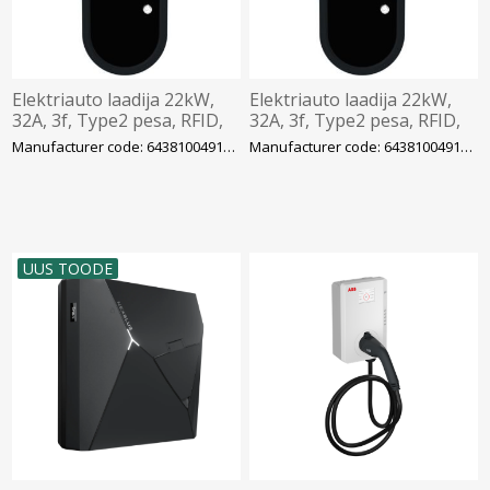
Elektriauto laadija 22kW,
Elektriauto laadija 22kW,
32A, 3f, Type2 pesa, RFID,
32A, 3f, Type2 pesa, RFID,
LAN, WIFI, MID, IK10, IP54
LAN, WIFI, MID, RCBO,IK10,
Manufacturer code: 6438100491420
Manufacturer code: 6438100491406
Legrand/ENSTO
IP54 Legrand/ENSTO
UUS TOODE