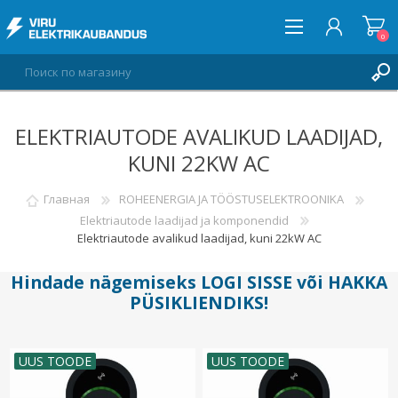
0
ELEKTRIAUTODE AVALIKUD LAADIJAD,
ВОЙТИ
KUNI 22KW AC
СПИСОК ПОЖЕЛАНИЙ
0
Главная
ROHEENERGIA JA TÖÖSTUSELEKTROONIKA
Elektriautode laadijad ja komponendid
Elektriautode avalikud laadijad, kuni 22kW AC
Hindade nägemiseks
LOGI SISSE
või
HAKKA
PÜSIKLIENDIKS
!
UUS TOODE
UUS TOODE