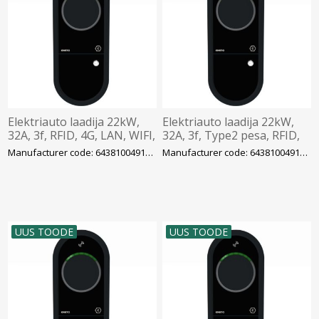
Elektriauto laadija 22kW,
Elektriauto laadija 22kW,
32A, 3f, RFID, 4G, LAN, WIFI,
32A, 3f, Type2 pesa, RFID,
MID, RCBO, IP54
4G, LAN, WIFI, MID, IK10,
Manufacturer code: 6438100491390
Manufacturer code: 6438100491413
Legrand/ENSTO
IP54 Legrand/ENSTO
UUS TOODE
UUS TOODE