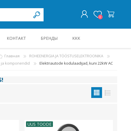
0
КОНТАКТ
БРЕНДЫ
KKK
ВОЙТИ
Главная
ROHEENERGIA JA TÖÖSTUSELEKTROONIKA
ad ja komponendid
Elektriautode kodulaadijad, kuni 22kW AC
KILBID JA KILBITARVIKUD
S
!
UUS TOODE