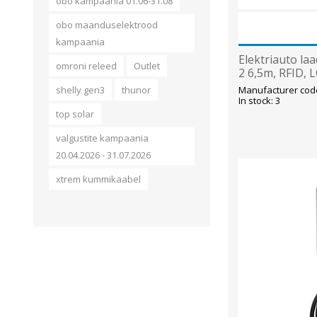
obo kampaania 01.06-31.08
obo maanduselektrood
kampaania
Elektriauto laa
omroni releed
Outlet
2 6,5m, RFID, 
OCPP1.6, Mor
Manufacturer co
shelly gen3
thunor
In stock: 3
top solar
valgustite kampaania
20.04.2026 - 31.07.2026
xtrem kummikaabel