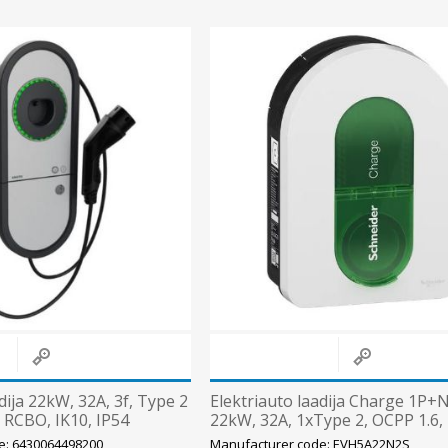
Süvistatavad lülitid ja pistikupesad IP44
Pinnapealsed lülitid ja pistikupesad IP20
Pinnapealsed lülitid ja pistikupesad IP44
Pinnapealsed lülitid ja pistikupesad IP55, IP65, IP67
View All
dija 22kW, 32A, 3f, Type 2
Elektriauto laadija Charge 1P+
 RCBO, IK10, IP54
22kW, 32A, 1xType 2, OCPP 1.6,
TO
DD,IP55/IK10, Schneider
e: 6430064498200
Manufacturer code: EVH5A22N2S