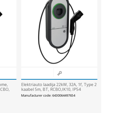
Metallkilbid, süvispaigaldus
Metallkilbid, pindpaigaldus
Kilbid, aluspaigaldus
Plastkilbid, süvispaigaldus
View All
VALGUSTUS
ome,
Elektriauto laadija 22kW, 32A, 1f, Type 2
RCBO,
kaabel 5m, BT, RCBO,IK10, IP54
Legrand/ENSTO
Manufacturer code: 6430064497654