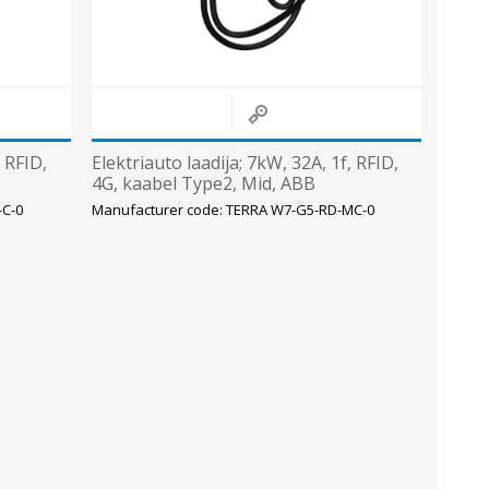
, RFID,
Elektriauto laadija; 7kW, 32A, 1f, RFID,
4G, kaabel Type2, Mid, ABB
-C-0
Manufacturer code: TERRA W7-G5-RD-MC-0