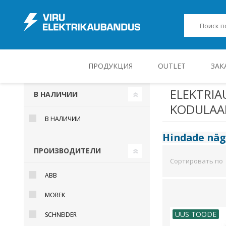
ПРОДУКЦИЯ
OUTLET
ЗАК
ELEKTRI
В НАЛИЧИИ
KODULAAD
JUHT-, KONTROLL- JA MÕÕTESEADMED
В НАЛИЧИИ
Hindade nä
ПРОИЗВОДИТЕЛИ
Сортировать по
ABB
MOREK
UUS TOODE
SCHNEIDER