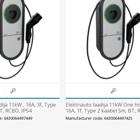
Päikeseenergia
Elektriautode laadijad ja komponendid
Kontrollerid
Sagedusmuundurid
View All
INSTALLATSIOONITARVIKUD
dija 11kW , 16A, 3f, Type
Elektriauto laadija 11kW One H
T, RCBO, IP54
16A, 1f, Type 2 kaabel 5m, BT, 
TO
IK10, IP54 Legrand/ENSTO
e: 6430064497449
Manufacturer code: 6430064497425