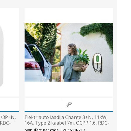
Sisevalgustid
Tulekindlad valgustid ja tarvikud
Tööstusvalgustid
Siinid ja valgustid
View All
N/3P+N,
Elektriauto laadija Charge 3+N, 11kW,
 RDC-
16A, Type 2 kaabel 7m, OCPP 1.6, RDC-
DD,IP55/IK10, Schneider
Manufacturer code: EVH5A11N2C7