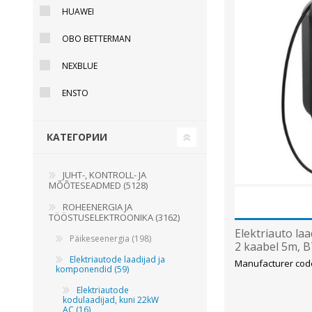
HUAWEI
Juhtimisahelate nupud ( ava 8, 16 ja 22 mm )
Elektromehaaniline relee
OBO BETTERMAN
Pooljuhtreleed
NEXBLUE
Toiteplokid AC/DC, DC/DC
ENSTO
View All
КАТЕГОРИИ
KAABLID
JUHT-, KONTROLL- JA
MÕÕTESEADMED (5128)
ROHEENERGIA JA
TÖÖSTUSELEKTROONIKA (3162)
Elektriauto laa
Päikeseenergia (198)
2 kaabel 5m, B
Legrand/ENS
Elektriautode laadijad ja
Manufacturer cod
komponendid (59)
Elektriautode
kodulaadijad, kuni 22kW
AC (16)