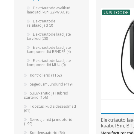
Alumiiniumkaablid ja -juhtmed
Elektriautode avalikud
Vaskkaablid ja -juhtmed
laadijad, kuni 22kW AC (8)
UUS TOODE
Painduvad kontrollkaablid
Elektriautode
reisilaadijad (3)
Nõrkvoolukaablid
Elektriautode laadijate
tarvikud (28)
Elektriautode laadijate
komponendid BENDER (4)
Elektriautode laadijate
komponendid MUU (0)
Kontrollerid (1162)
Sagedusmuundurid (419)
Sujuvkäivitid ja Hübriid
starterid (156)
Tööstuslikud sideseadmed
(61)
Elektriauto laa
Servoajamid ja mootorid
(199)
kaabel 5m, BT,
Legrand/ENS
Manufacturer cod
Kondensaatorid (64)