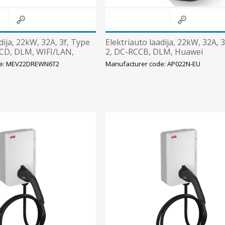
dija, 22kW, 32A, 3f, Type
Elektriauto laadija, 22kW, 32A, 
LCD, DLM, WIFI/LAN,
2, DC-RCCB, DLM, Huawei
ek
de: MEV22DREWN6T2
Manufacturer code: AP022N-EU