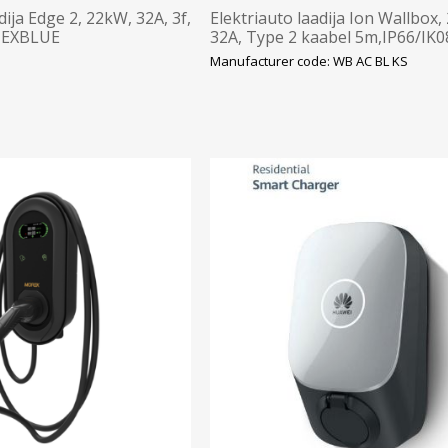
dija Edge 2, 22kW, 32A, 3f,
Elektriauto laadija Ion Wallbox,
 NEXBLUE
32A, Type 2 kaabel 5m,IP66/IK0
Manufacturer code: WB AC BL KS