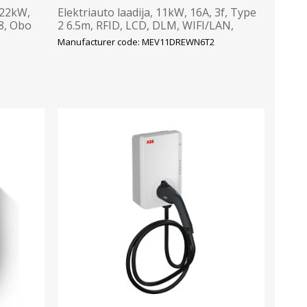
 22kW,
Elektriauto laadija, 11kW, 16A, 3f, Type
8, Obo
2 6.5m, RFID, LCD, DLM, WIFI/LAN,
OCPP 1.6, Morek
Manufacturer code: MEV11DREWN6T2