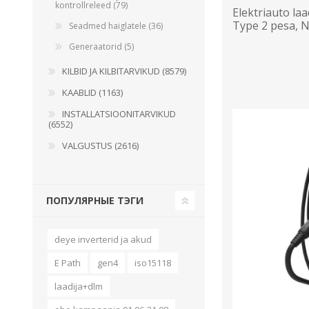
kontrollreleed (79)
Elektriauto laa
Type 2 pesa,
Seadmed haiglatele (36)
Generaatorid (5)
KILBID JA KILBITARVIKUD (8579)
KAABLID (1163)
INSTALLATSIOONITARVIKUD
(6552)
VALGUSTUS (2616)
ПОПУЛЯРНЫЕ ТЭГИ
deye inverterid ja akud
E Path
gen4
iso15118
laadija+dlm