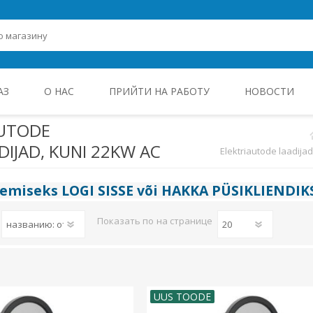
АЗ
О НАС
ПРИЙТИ НА РАБОТУ
НОВОСТИ
AUTODE
IJAD, KUNI 22KW AC
Elektriautode laadij
ROHEENERGIA JA TÖÖSTUSELEKTROONIKA
gemiseks
LOGI SISSE
või
HAKKA PÜSIKLIENDIK
Показать по
на странице
UUS TOODE