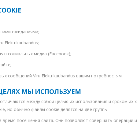
Päikeseenergia
COOKIE
Elektriautode laadijad ja komponendid
Kontrollerid
ашими ожиданиями;
Sagedusmuundurid
 Elektrikaubandus;
View All
us в социальных медиа (Facebook);
INSTALLATSIOONITARVIKUD
айте;
х сообщений Viru Elektrikaubandus вашим потребностям.
Х ЦЕЛЯХ МЫ ИСПОЛЬЗУЕМ
 отличаются между собой целью их использования и сроком их 
e, но обычно файлы cookie делятся на две группы.
а время посещения сайта. Они позволяют совершать операции и 