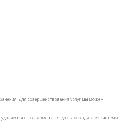
Metallkilbid, süvispaigaldus
Metallkilbid, pindpaigaldus
Kilbid, aluspaigaldus
Plastkilbid, süvispaigaldus
View All
VALGUSTUS
хранения. Для совершенствования услуг мы можем
удаляются в тот момент, когда вы выходите из системы