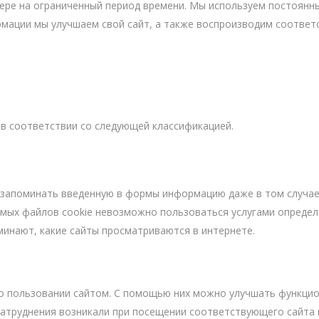
Süvistatavad lülitid ja pistikupesad IP44
ре на ограниченный период времени. Мы используем постоянны
Pinnapealsed lülitid ja pistikupesad IP20
ормации мы улучшаем свой сайт, а также воспроизводим соотве
Pinnapealsed lülitid ja pistikupesad IP44
Pinnapealsed lülitid ja pistikupesad IP55, IP65, IP67
View All
я в соответствии со следующей классификацией.
запоминать введенную в формы информацию даже в том случае,
одимых файлов cookie невозможно пользоваться услугами опреде
инают, какие сайты просматриваются в интернете.
 пользовании сайтом. С помощью них можно улучшать функцио
затруднения возникали при посещении соответствующего сайта 