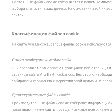
Alumiiniumkaablid ja -juhtmed
Постоянные файлы cookie сохраняются в вашем компьюте
Vaskkaablid ja -juhtmed
и сбора статистических данных. На основании этой инф
сайтах.
Painduvad kontrollkaablid
Nõrkvoolukaablid
Классификация файлов cookie
На сайте Viru Elektrikaubandus файлы cookie используютс
Строго необходимые файлы cookie
Они позволяют пользоваться функциями веб-страницы и 
страницы сайта Viru Elektrikaubandus. Без строго необх
собирают информацию с маркетинговой целью и не запом
Производительные файлы cookie
Производительные файлы cookie собирают информацию о
показывают, какие сайты посещались чаще всего, какие 