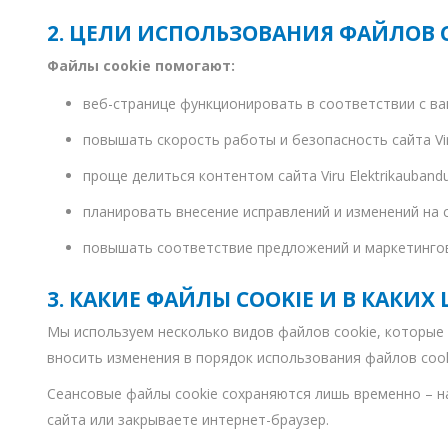
Juhtimisahelate nupud ( ava 8, 16 ja 22 mm )
2. ЦЕЛИ ИСПОЛЬЗОВАНИЯ ФАЙЛОВ 
Elektromehaaniline relee
Файлы cookie помогают:
Pooljuhtreleed
веб-странице функционировать в соответствии с в
Toiteplokid AC/DC, DC/DC
повышать скорость работы и безопасность сайта Viru
View All
проще делиться контентом сайта Viru Elektrikauband
KAABLID
планировать внесение исправлений и изменений на с
повышать соответствие предложений и маркетинговы
3. КАКИЕ ФАЙЛЫ COOKIE И В КАКИ
Мы используем несколько видов файлов cookie, которые
вносить изменения в порядок использования файлов cooki
Сеансовые файлы cookie сохраняются лишь временно – н
сайта или закрываете интернет-браузер.