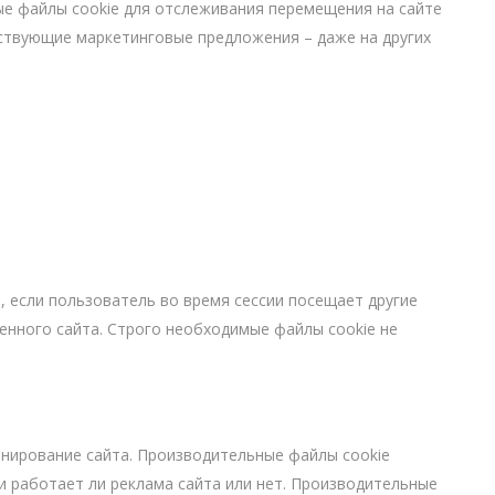
Sisevalgustid
е файлы cookie для отслеживания перемещения на сайте
Tulekindlad valgustid ja tarvikud
тствующие маркетинговые предложения – даже на других
Tööstusvalgustid
Siinid ja valgustid
View All
 если пользователь во время сессии посещает другие
ленного сайта. Строго необходимые файлы cookie не
нирование сайта. Производительные файлы cookie
и работает ли реклама сайта или нет. Производительные