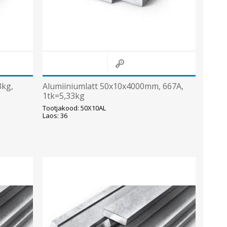
3kg,
Alumiiniumlatt 50x10x4000mm, 667A,
1tk=5,33kg
Tootjakood: 50X10AL
Laos: 36