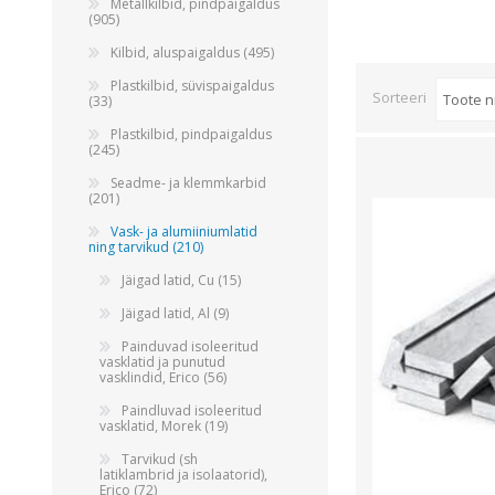
Alumiiniumkaablid ja -juhtmed
Metallkilbid, pindpaigaldus
(905)
Vaskkaablid ja -juhtmed
Kilbid, aluspaigaldus (495)
Painduvad kontrollkaablid
Plastkilbid, süvispaigaldus
Sorteeri
Nõrkvoolukaablid
(33)
Plastkilbid, pindpaigaldus
(245)
Seadme- ja klemmkarbid
(201)
Vask- ja alumiiniumlatid
ning tarvikud (210)
Jäigad latid, Cu (15)
Jäigad latid, Al (9)
Painduvad isoleeritud
vasklatid ja punutud
vasklindid, Erico (56)
Paindluvad isoleeritud
vasklatid, Morek (19)
Tarvikud (sh
latiklambrid ja isolaatorid),
Erico (72)