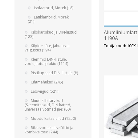
Isolaatorid, Morek (18)
Latiklambrid, Morek
(21)
Alumiiniumlat
Kilbikarbikud ja DIN-liistud
(128)
1190A
Tootjakood: 100X1
Kilpide küte, jahutus ja
valgustus (194)
Klemmid DIN-liistule,
voolujaotusplokid (1114)
Pistikupesad DIN-liistule (8)
Juhtmehülsid (245)
Läbiviigud (521)
Muud kilbitarvikud
(Skeemitaskud, DIN katted,
universaalvõtmed jne) (60)
Moodulkaitselülitid (1250)
Rikkevoolukaitselülitid ja
kombikaitsed (244)