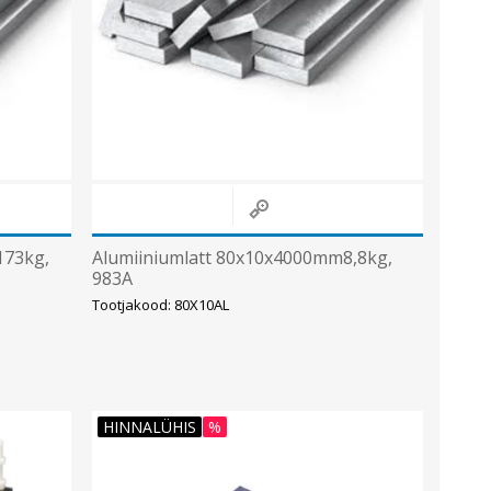
173kg,
Alumiiniumlatt 80x10x4000mm8,8kg,
983A
Tootjakood: 80X10AL
HINNALÜHIS
%