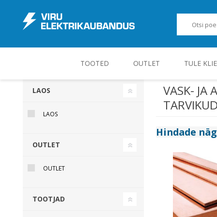
TOOTED
OUTLET
TULE KLI
VASK- JA
LAOS
TARVIKU
JUHT-, KONTROLL- JA MÕÕTESEADMED
LAOS
Hindade nä
OUTLET
OUTLET
TOOTJAD