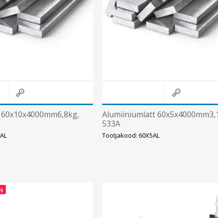
t 60x10x4000mm6,8kg,
Alumiiniumlatt 60x5x4000mm3,
533A
0AL
Tootjakood: 60X5AL
%