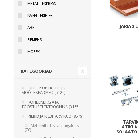
METALL-EXPRESS
Juhtimisahelate nupud ( ava 8, 16 ja 22 mm )
NVENT ERIFLEX
Elektromehaaniline relee
Pooljuhtreleed
JÄIGAD 
ABB
Toiteplokid AC/DC, DC/DC
SIEMENS
Vaata kõiki
MOREK
KAABLID
KATEGOORIAD
JUHT-, KONTROLL- JA
MÕÕTESEADMED (5126)
ROHEENERGIA JA
TÖÖSTUSELEKTROONIKA (3165)
KILBID JA KILBITARVIKUD (8579)
TARVI
Metallkilbid, süvispaigaldus
LATIKLA
(70)
ISOLAATOR