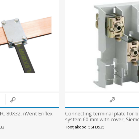
C 80X32, nVent Eriflex
Connecting terminal plate for 
system 60 mm with cover, Siem
X32
Tootjakood: 5SH3535