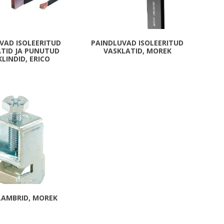
Metallkilbid, süvispaigaldus
Metallkilbid, pindpaigaldus
Kilbid, aluspaigaldus
VAD ISOLEERITUD
PAINDLUVAD ISOLEERITUD
TID JA PUNUTUD
VASKLATID, MOREK
Plastkilbid, süvispaigaldus
LINDID, ERICO
Vaata kõiki
VALGUSTUS
LAMBRID, MOREK