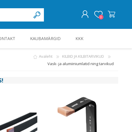
0
ONTAKT
KAUBAMÄRGID
KKK
LOGI SISSE
Avaleht
KILBID JA KILBITARVIKUD
Vask- ja alumiiniumlatid ning tarvikud
KILBID JA KILBITARVIKUD
S
!