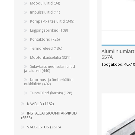
Moodullülitid (34)
Impulsslülitid (11)
Kompaktkaitselülitid (349)
Liigpingepiirikud (109)
Kontaktorid (726)
Termoreleed (136)
Alumiiniumlat
557A
Mootorikaitselüliti (321)
Tootjakood: 40X1
Sulavkaitsmed; sularilülitid
ja -alused (440)
Koormus- ja ümberlülitid;
nukklülitid (402)
Turvalülitid (karbis) (128)
KAABLID (1162)
INSTALLATSIOONITARVIKUD
(6553)
VALGUSTUS (2616)