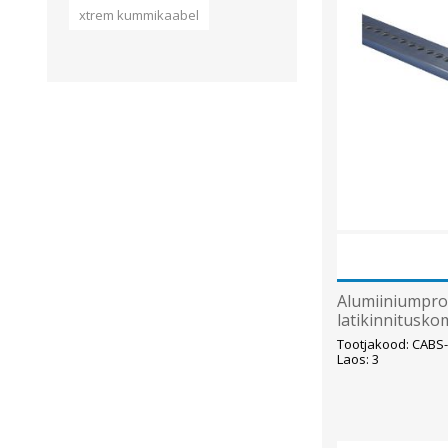
xtrem kummikaabel
Alumiiniumprof
latikinnitusko
Eriflex
Tootjakood: CABS
Laos: 3