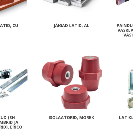
Päikeseenergia
Elektriautode laadijad ja komponendid
Kontrollerid
LATID, CU
JÄIGAD LATID, AL
PAINDU
VASKLA
Sagedusmuundurid
VASK
Vaata kõiki
INSTALLATSIOONITARVIKUD
KUD (SH
ISOLAATORID, MOREK
LATIK
MBRID JA
ID), ERICO