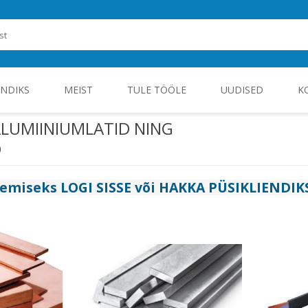
ENDIKS
MEIST
TULE TÖÖLE
UUDISED
K
 ALUMIINIUMLATID NING
D
ROHEENERGIA JA TÖÖSTUSELEKTROONIKA
gemiseks
LOGI SISSE
või
HAKKA PÜSIKLIENDIK