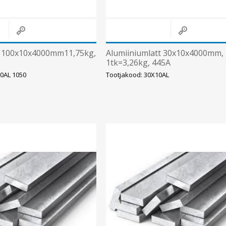
t 100x10x4000mm11,75kg,
Alumiiniumlatt 30x10x4000mm,
1tk=3,26kg, 445A
0AL 1050
Tootjakood: 30X10AL