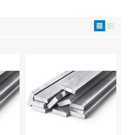
Sisevalgustid
Tulekindlad valgustid ja tarvikud
Tööstusvalgustid
Siinid ja valgustid
Vaata kõiki