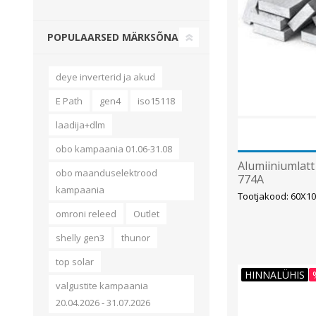
POPULAARSED MÄRKSÕNAD
deye inverterid ja akud
E Path
gen4
iso15118
laadija+dlm
obo kampaania 01.06-31.08
Alumiiniumlat
obo maanduselektrood
774A
kampaania
Tootjakood: 60X1
omroni releed
Outlet
shelly gen3
thunor
top solar
HINNALÜHIS
valgustite kampaania
20.04.2026 - 31.07.2026