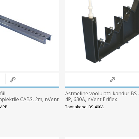
iil
Astmeline voolulatti kandur BS 
mplektile CABS, 2m, nVent
4P, 630A, nVent Eriflex
-APP
Tootjakood: BS-400A