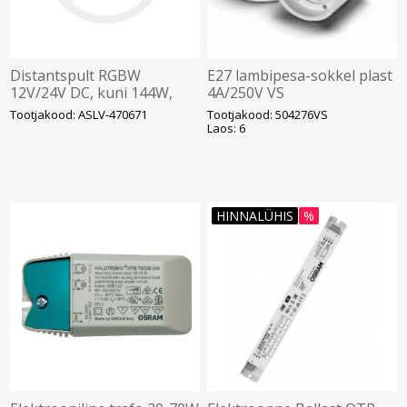
Distantspult RGBW
E27 lambipesa-sokkel plast
12V/24V DC, kuni 144W,
4A/250V VS
36W kanali kohta, LED
Tootjakood: ASLV-470671
Tootjakood: 504276VS
dimmer, koos vastuvõtjaga
Laos: 6
(2xAAA pata
HINNALÜHIS
%