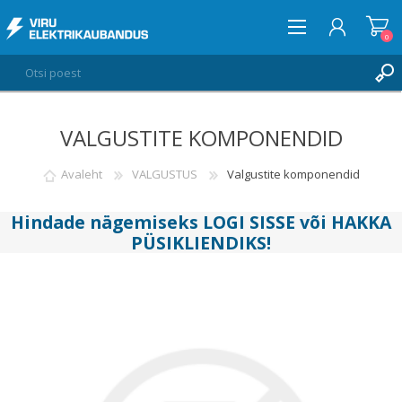
0
VALGUSTITE KOMPONENDID
LOGI SISSE
SOOVIKORV
Avaleht
VALGUSTUS
Valgustite komponendid
0
Hindade nägemiseks
LOGI SISSE
või
HAKKA
PÜSIKLIENDIKS
!