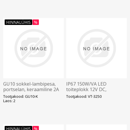
HINNALÜHIS
%
GU10 sokkel-lambipesa,
IP67 150W/VA LED
portselan, keraamiline 2A
toiteplokk 12V DC,
230V
12,5Aplast, 193x63x39mm
Tootjakood: GU10-K
Tootjakood: VT-3250
Laos: 2
HINNALÜHIS
%