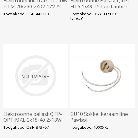
Elektrooniline trafo 20-70W
Elektroonne Ballast QTP-
HTM 70/230-240V 12V AC
FIT5 1x49 T5 lum.lambile
hal.lampidele (sobib ka
280x30x21 OSRAM
Tootjakood: OSR-442310
Tootjakood: OSR-832139
LED-ile) OSRAM
Laos: 6
Elektroonne ballast QTP-
GU10 Sokkel keraamiline
OPTIMAL 2x18-40 2x18W
Pawbol
2x30W 2x36W T8,
Tootjakood: OSR-873767
Tootjakood: 1000572
2x24W/2x39W T5 6-klemmi
OSRAM