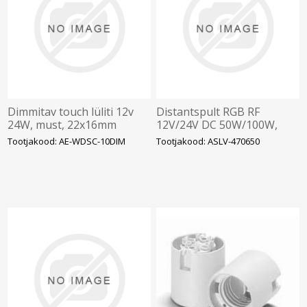
Dimmitav touch lüliti 12v
Distantspult RGB RF
24W, must, 22x16mm
12V/24V DC 50W/100W,
kolme kanaliga, LED
Tootjakood: AE-WDSC-10DIM
Tootjakood: ASLV-470650
dimmer, koos vastuvõtjaga,
vajab patare