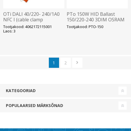
OTi DALI 40/220- 240/1A0
PTo 150W HID Ballast
NFC I (cable clamp
150/220-240 3DIM OSRAM
integrated)
Tootjakood: 4062172115001
Tootjakood: PTO-150
Laos: 3
1
2
KATEGOORIAD
POPULAARSED MÄRKSÕNAD