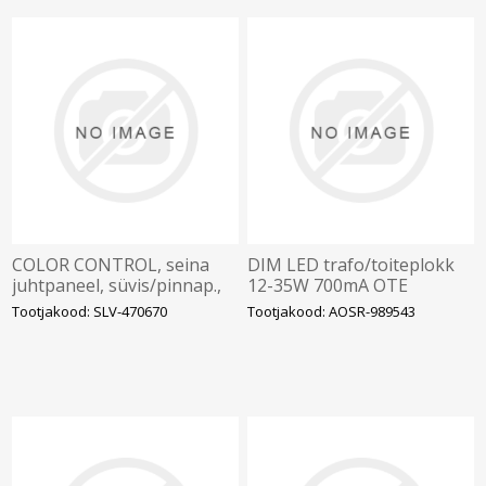
COLOR CONTROL, seina
DIM LED trafo/toiteplokk
juhtpaneel, süvis/pinnap.,
12-35W 700mA OTE
100V-240V
35/220-240/700 SD
Tootjakood: SLV-470670
Tootjakood: AOSR-989543
astmeliselt dim
182x41x28mm OSRAM