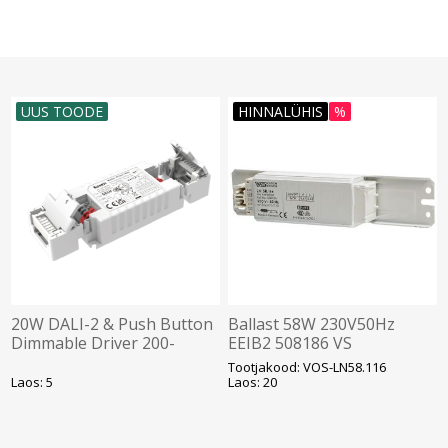
UUS TOODE
HINNALÜHIS
%
20W DALI-2 & Push Button
Ballast 58W 230V50Hz
Dimmable Driver 200-
EEIB2 508186 VS
550mA Kosnic
induktiivsüüteseade
Tootjakood: VOS-LN58.116
Laos: 5
Laos: 20