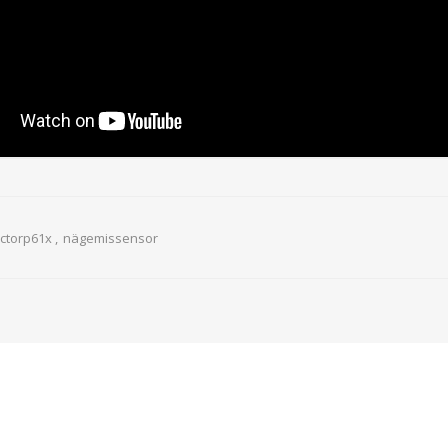
ctorp61x
,
nägemissensor