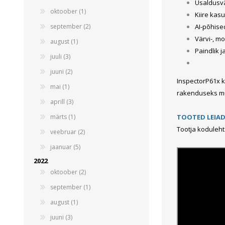
Alumiiniumkaablid ja -juhtmed
Usaldusvä
oktoober (1)
Kiire kasu
Vaskkaablid ja -juhtmed
september (2)
AI-põhised
Painduvad kontrollkaablid
Värvi-, m
august (1)
Nõrkvoolukaablid
Paindlik 
juuli (3)
juuni (2)
InspectorP61x k
mai (1)
rakenduseks mu
aprill (3)
märts (1)
TOOTED LEIA
Tootja koduleht
veebruar (2)
jaanuar (5)
2022
oktoober (2)
september (1)
august (1)
juuni (3)