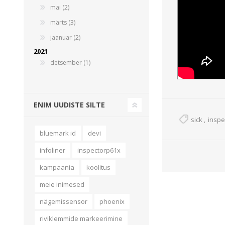
mai (2)
märts (3)
jaanuar (2)
2021
detsember (1)
ENIM UUDISTE SILTE
sick
,
inspe
bluemark id
devi
infoliner
inspectorp61x
kampaania
koolitus
meie inimesed
nägemissensor
phoenix
riviklemmide markeerimine