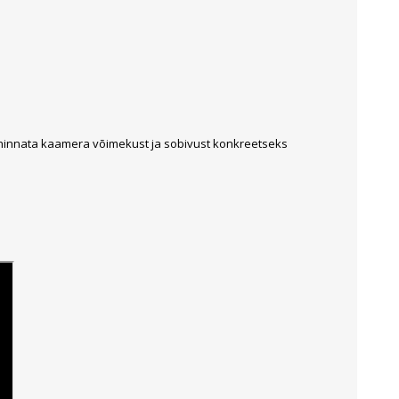
Sisevalgustid
Tulekindlad valgustid ja tarvikud
Tööstusvalgustid
Siinid ja valgustid
Vaata kõiki
b hinnata kaamera võimekust ja sobivust konkreetseks