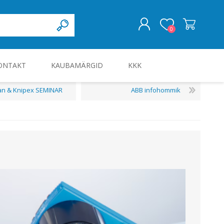
0
ONTAKT
KAUBAMÄRGID
KKK
LOGI SISSE
an & Knipex SEMINAR
ABB infohommik
KILBID JA KILBITARVIKUD