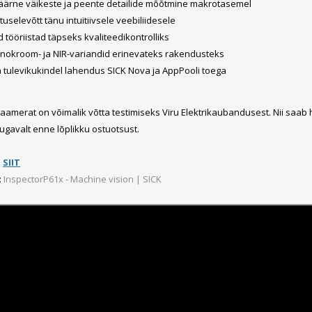
Süvistatavad lülitid ja pistikupesad IP44
ärne väikeste ja peente detailide mõõtmine makrotasemel
tuselevõtt tänu intuitiivsele veebiliidesele
Pinnapealsed lülitid ja pistikupesad IP20
 tööriistad täpseks kvaliteedikontrolliks
Pinnapealsed lülitid ja pistikupesad IP44
onokroom- ja NIR-variandid erinevateks rakendusteks
Pinnapealsed lülitid ja pistikupesad IP55, IP65, IP67
ja tulevikukindel lahendus SICK Nova ja AppPooli toega
Vaata kõiki
aamerat on võimalik võtta testimiseks Viru Elektrikaubandusest. Nii saa
gavalt enne lõplikku ostuotsust.
D
SIIT
:
InspectorP61x - Machine vision | SICK