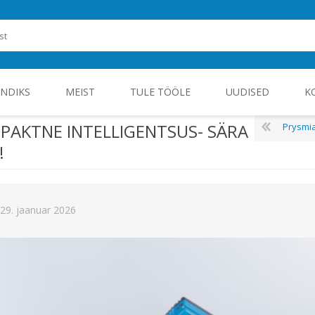
ENDIKS
MEIST
TULE TÖÖLE
UUDISED
K
AKTNE INTELLIGENTSUS- SÄRA
Prysmi
!
ROHEENERGIA JA TÖÖSTUSELEKTROONIKA
 29. jaanuar 2026