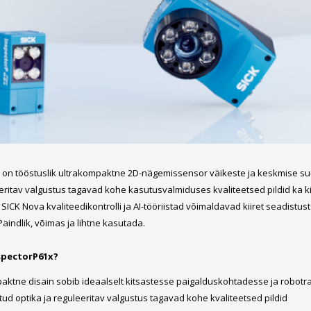
Päikeseenergia
Elektriautode laadijad ja komponendid
Kontrollerid
Sagedusmuundurid
Vaata kõiki
INSTALLATSIOONITARVIKUD
x
on tööstuslik ultrakompaktne 2D-nägemissensor väikeste ja keskmise suur
eeritav valgustus tagavad kohe kasutusvalmiduses kvaliteetsed pildid ka k
 SICK Nova kvaliteedikontrolli ja AI-tööriistad võimaldavad kiiret seadistust
aindlik, võimas ja lihtne kasutada.
nspectorP61x?
aktne disain sobib ideaalselt kitsastesse paigalduskohtadesse ja robot
tud optika ja reguleeritav valgustus tagavad kohe kvaliteetsed pildid