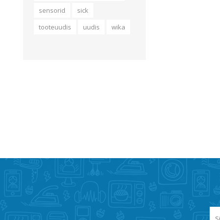
sensorid
sick
tooteuudis
uudis
wika