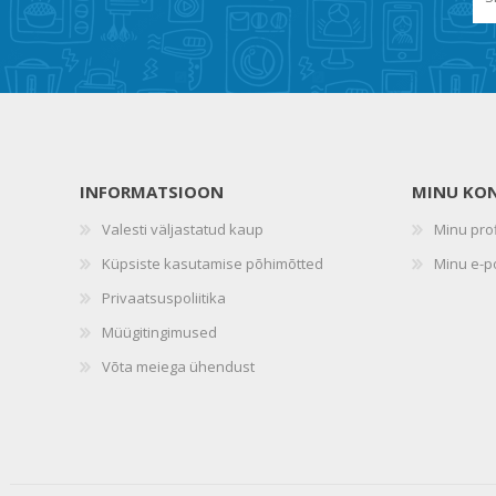
INFORMATSIOON
MINU KO
Valesti väljastatud kaup
Minu prof
Küpsiste kasutamise põhimõtted
Minu e-p
Privaatsuspoliitika
Müügitingimused
Võta meiega ühendust