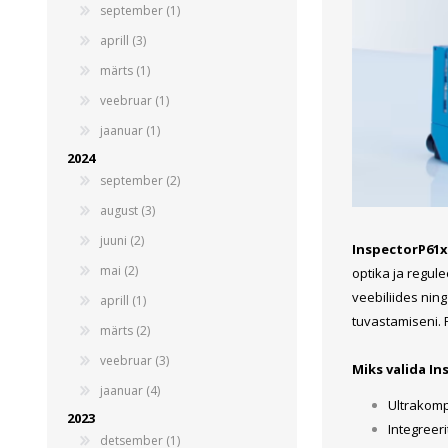
september (1)
Juhtimisahelate nupud ( ava 8, 16 ja 22 mm )
aprill (3)
Elektromehaaniline relee
märts (1)
Pooljuhtreleed
veebruar (1)
Toiteplokid AC/DC, DC/DC
jaanuar (1)
Vaata kõiki
2024
september (2)
KAABLID
august (3)
juuni (2)
InspectorP61
mai (2)
optika ja regul
veebiliides ning
aprill (1)
tuvastamiseni. P
märts (2)
veebruar (3)
Miks valida I
jaanuar (4)
Ultrakomp
2023
Integreeri
detsember (1)