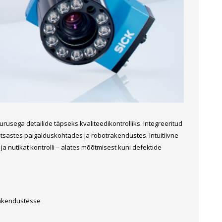
Metallkilbid, süvispaigaldus
Metallkilbid, pindpaigaldus
Kilbid, aluspaigaldus
Plastkilbid, süvispaigaldus
Vaata kõiki
VALGUSTUS
usega detailide täpseks kvaliteedikontrolliks. Integreeritud
itsastes paigalduskohtades ja robotrakendustes. Intuitiivne
 ja nutikat kontrolli – alates mõõtmisest kuni defektide
rakendustesse