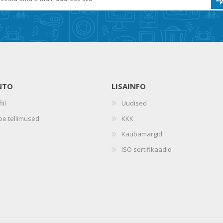
NTO
LISAINFO
iil
Uudised
oe tellimused
KKK
Kaubamärgid
ISO sertifikaadid