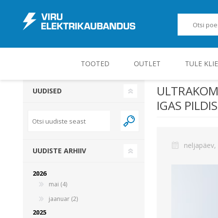
TOOTED
OUTLET
TULE KLI
ULTRAKOMP
UUDISED
IGAS PILDIS
JUHT-, KONTROLL- JA MÕÕTESEADMED
neljapäev,
UUDISTE ARHIIV
2026
mai (4)
jaanuar (2)
2025