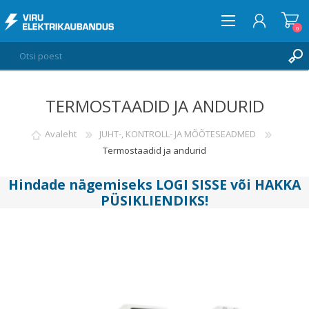
0
TERMOSTAADID JA ANDURID
LOGI SISSE
SOOVIKORV
Avaleht
JUHT-, KONTROLL- JA MÕÕTESEADMED
0
Termostaadid ja andurid
Hindade nägemiseks
LOGI SISSE
või
HAKKA
PÜSIKLIENDIKS
!