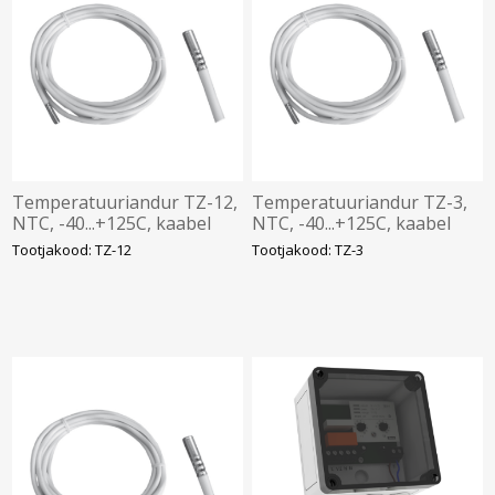
Temperatuuriandur TZ-12,
Temperatuuriandur TZ-3,
NTC, -40...+125C, kaabel
NTC, -40...+125C, kaabel
PVC 12m, Elko
PVC 3m, Elko
Tootjakood: TZ-12
Tootjakood: TZ-3