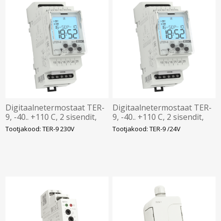
Digitaalnetermostaat TER-
Digitaalnetermostaat TER-
9, -40.. +110 C, 2 sisendit,
9, -40.. +110 C, 2 sisendit,
2xCO 8A, 230VAC, Elko
2xCO 8A, 24VAC/DC Elko
Tootjakood: TER-9 230V
Tootjakood: TER-9 /24V