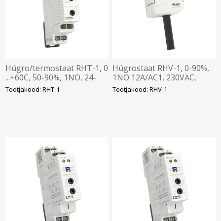
Hügro/termostaat RHT-1, 0
Hügrostaat RHV-1, 0-90%,
...+60C, 50-90%, 1NO, 24-
1NO 12A/AC1, 230VAC,
240VAC/DC, 1 moodul, Elko
IP65, Elko
Tootjakood: RHT-1
Tootjakood: RHV-1