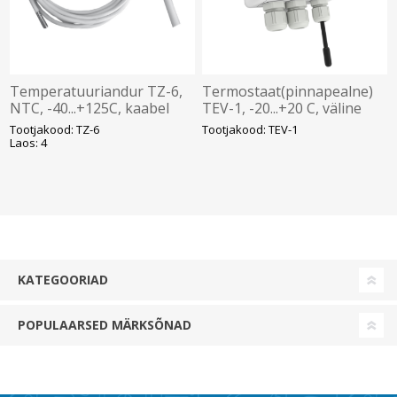
Temperatuuriandur TZ-6,
Termostaat(pinnapealne)
NTC, -40...+125C, kaabel
TEV-1, -20...+20 C, väline
PVC 6m, Elko
NTC andur, 1NO 16A, IP65,
Tootjakood: TZ-6
Tootjakood: TEV-1
Elko
Laos: 4
KATEGOORIAD
POPULAARSED MÄRKSÕNAD