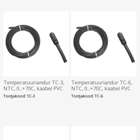
Temperatuuriandur TC-3,
Temperatuuriandur TC-6,
NTC, 0...+70C, kaabel PVC
NTC, 0...+70C, kaabel PVC
3m, Elko
6m, Elko
Tootjakood: TC-3
Tootjakood: TC-6