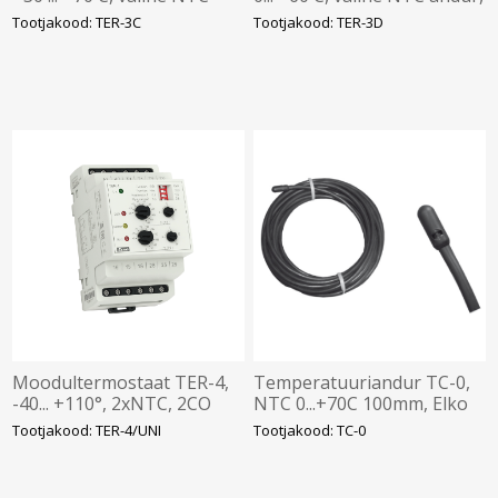
andur, 1NO 16A, Elko
1NO 16A, Elko
Tootjakood: TER-3C
Tootjakood: TER-3D
Moodultermostaat TER-4,
Temperatuuriandur TC-0,
-40... +110°, 2xNTC, 2CO
NTC 0...+70C 100mm, Elko
16A, 24-240VAC/DC, Elko
Tootjakood: TER-4/UNI
Tootjakood: TC-0