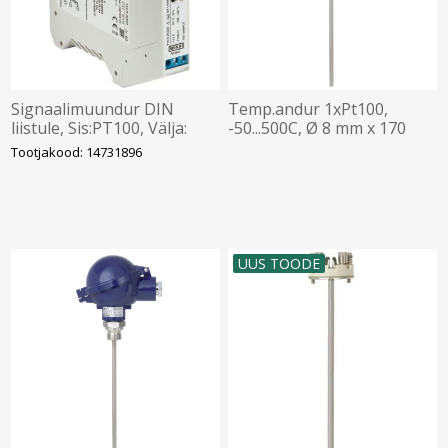
Signaalimuundur DIN
Temp.andur 1xPt100,
liistule, Sis:PT100, Välja:
-50...500C, Ø 8 mm x 170
4...20mA, -40...100C, WIKA
mm, 3-juhet, Stainless steel
Tootjakood: 14731896
1.4571, WIKA
UUS TOODE