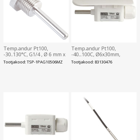
Temp.andur Pt100,
Temp.andur Pt100,
-30..130°C, G1/4 , Ø 6 mm x
-40...100C, Ø6x30mm,
50 mm, pistik M12 4-pin,
32x30x44mm M16, 2-juhet,
Tootjakood: TSP-1PAG10506MZ
Tootjakood: 83130476
Stainless steel 1.4305, SICK
UV kindel välialadele
kaanega, WIKA