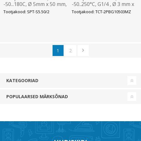
-50...180C, Ø 5mm x 50 mm,
-50..250°C, G1/4 , Ø 3 mm x
3-juhet, SUS, silikon kaabel
50 mm, pistik M12 4-pin,
Tootjakood: SPT-S5.50/2
Tootjakood: TCT-2PBG10503MZ
2m, Resitermica
Stainless steel 1.4571, SICK
1
2
KATEGOORIAD
POPULAARSED MÄRKSÕNAD