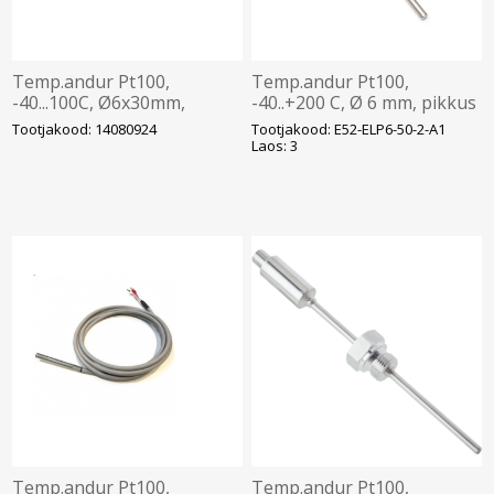
Temp.andur Pt100,
Temp.andur Pt100,
-40...100C, Ø6x30mm,
-40..+200 C, Ø 6 mm, pikkus
32x30x44mm, M16, 2-juhet,
50 mm, 3-juhet,
Tootjakood: 14080924
Tootjakood: E52-ELP6-50-2-A1
UV kindel välialadele, WIKA
roostevaba, silikon kaabel
Laos: 3
2m, Omron
Temp.andur Pt100,
Temp.andur Pt100,