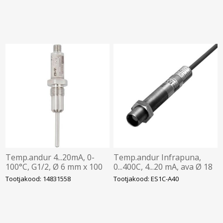
1.4571, WIKA
1.4571, WIKA
Temp.andur 4...20mA, 0-
Temp.andur Infrapuna,
100°C, G1/2, Ø 6 mm x 100
0...400C, 4...20 mA, ava Ø 18
mm, pistik M12 4-pin,
mm, 4-juhet + varjestus,
Tootjakood: 14831558
Tootjakood: ES1C-A40
Stainless steel 1.4435, WIKA
kaabel 2m, Omron