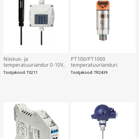
Niiskus- ja
PT100/PT1000
temperatuuriandur 0-10V,
temperatuurianduri
1m kaabel, Sensit
hindamisüksus ekraaniga,
Tootjakood: T0211
Tootjakood: TR2439
-100..600°C, IO-Link, M12 5-
pin, IFM