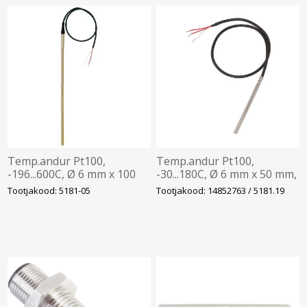
Temp.andur Pt100,
Temp.andur Pt100,
-196...600C, Ø 6 mm x 100
-30...180C, Ø 6 mm x 50 mm,
mm, 3-juhet, Stainless steel
4-juhet, Stainless steel
Tootjakood: 5181-05
Tootjakood: 14852763 / 5181.19
1.4571, kaabel 150mm,
1.4571, kaabel 5m, WIKA
WIKA