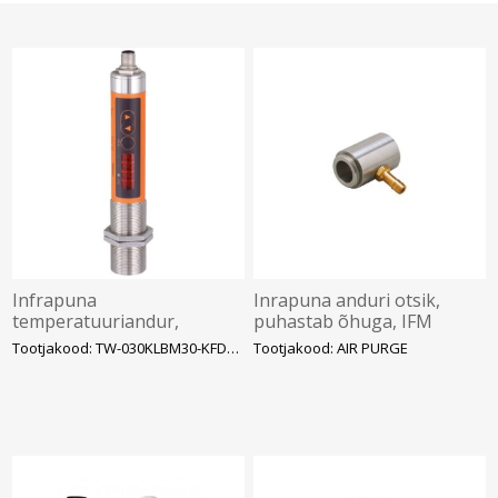
Infrapuna
Inrapuna anduri otsik,
temperatuuriandur,
puhastab õhuga, IFM
0..999.5°C, IO-Link, PNP-
Tootjakood: TW-030KLBM30-KFDKG/U
Tootjakood: AIR PURGE
NO/NC, AO 4..20mA, M12 5-
pin, IFM