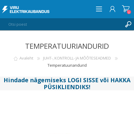
0
TEMPERATUURIANDURID
LOGI SISSE
SOOVIKORV
Avaleht
JUHT-, KONTROLL- JA MÕÕTESEADMED
0
Temperatuuriandurid
Hindade nägemiseks
LOGI SISSE
või
HAKKA
PÜSIKLIENDIKS
!