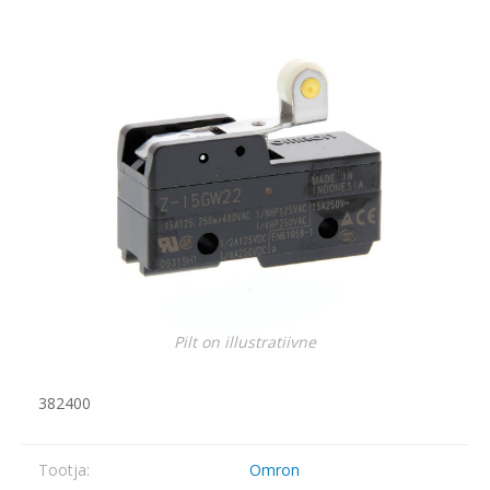
Pilt on illustratiivne
382400
Tootja:
Omron