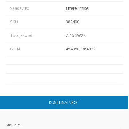
Saadavus:
Ettetellimisel
SKU:
382400
Tootjakood:
Z-15GW22
GTIN:
4548583364929
KÜSI LISAINFOT
Sinu nimi