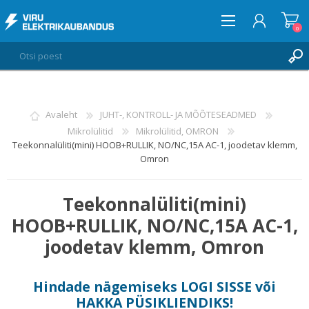
0
LOGI SISSE
Avaleht
JUHT-, KONTROLL- JA MÕÕTESEADMED
Mikrolülitid
Mikrolülitid, OMRON
SOOVIKORV
0
Teekonnalüliti(mini) HOOB+RULLIK, NO/NC,15A AC-1, joodetav klemm,
Omron
Teekonnalüliti(mini)
HOOB+RULLIK, NO/NC,15A AC-1,
joodetav klemm, Omron
Hindade nägemiseks
LOGI SISSE
või
HAKKA PÜSIKLIENDIKS
!