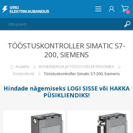
0
TÖÖSTUSKONTROLLER SIMATIC S7-
LOGI SISSE
200, SIEMENS
SOOVIKORV
0
Avaleht
ROHEENERGIA JA TÖÖSTUSELEKTROONIKA
Kontrollerid
Tööstuskontroller Simatic S7-200, Siemens
Hindade nägemiseks
LOGI SISSE
või
HAKKA
PÜSIKLIENDIKS
!