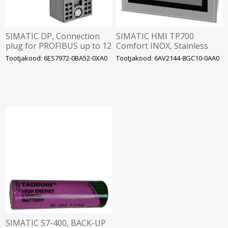
SIMATIC DP, Connection
SIMATIC HMI TP700
plug for PROFIBUS up to 12
Comfort INOX, Stainless
Mbit/s 90° cable outlet,
steel front, Con- tinuous
Tootjakood: 6ES7972-0BA52-0XA0
Tootjakood: 6AV2144-8GC10-0AA0
Siemens
decorative film, Degree of
prote
SIMATIC S7-400, BACK-UP