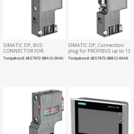
SIMATIC DP, BUS
SIMATIC DP, Connection
CONNECTOR FOR
plug for PROFIBUS up to 12
PROFIBUS UP TO 12
Mbit/s 90° cable outlet
Tootjakood: 6ES7972-0BA12-0XA0
Tootjakood: 6ES7972-0BB12-0XA0
MBIT/S 90 DEGREE ANGLE
OUTGOING CABLE