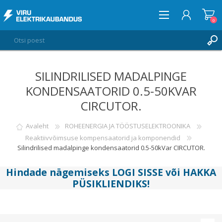
0
SILINDRILISED MADALPINGE
LOGI SISSE
KONDENSAATORID 0.5-50KVAR
SOOVIKORV
0
CIRCUTOR.
Avaleht
ROHEENERGIA JA TÖÖSTUSELEKTROONIKA
Reaktiivvõimsuse kompensaatorid ja komponendid
Silindrilised madalpinge kondensaatorid 0.5-50kVar CIRCUTOR.
Hindade nägemiseks
LOGI SISSE
või
HAKKA
PÜSIKLIENDIKS
!