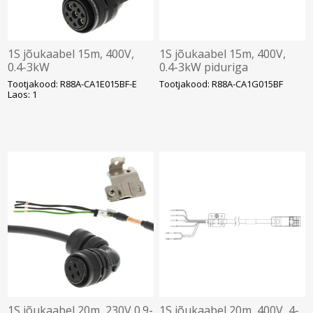
1S jõukaabel 15m, 400V,
1S jõukaabel 15m, 400V,
0.4-3kW
0.4-3kW piduriga
Tootjakood: R88A-CA1E015BF-E
Tootjakood: R88A-CA1G015BF
Laos: 1
1S jõukaabel 20m, 230V 0.9-
1S jõukaabel 20m, 400V, 4-