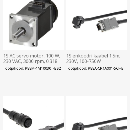
1S AC servo motor, 100 W,
1S enkoodri kaabel 1.5m,
230 VAC, 3000 rpm, 0.318
230V, 100-750W
Nm, absolute encoder, with
Tootjakood: R88M-1M10030T-BS2
Tootjakood: R88A-CR1A001-5CF-E
brake