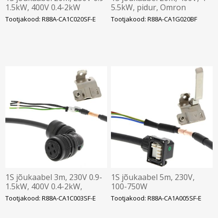
1.5kW, 400V 0.4-2kW
5.5kW, pidur, Omron
Tootjakood: R88A-CA1C020SF-E
Tootjakood: R88A-CA1G020BF
1S jõukaabel 3m, 230V 0.9-
1S jõukaabel 5m, 230V,
1.5kW, 400V 0.4-2kW,
100-750W
Omron
Tootjakood: R88A-CA1C003SF-E
Tootjakood: R88A-CA1A005SF-E