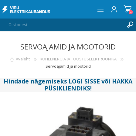
0
SERVOAJAMID JA MOOTORID
LOGI SISSE
SOOVIKORV
Avaleht
ROHEENERGIA JA TÖÖSTUSELEKTROONIKA
0
Servoajamid ja mootorid
Hindade nägemiseks
LOGI SISSE
või
HAKKA
PÜSIKLIENDIKS
!