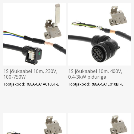
1S jõukaabel 10m, 230V,
1S jõukaabel 10m, 400V,
100-750W
0.4-3kW piduriga
Tootjakood: R88A-CA1A010SF-E
Tootjakood: R88A-CA1E010BF-E