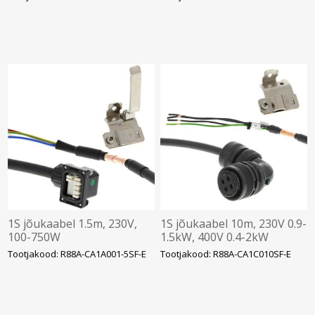
1S jõukaabel 1.5m, 230V,
1S jõukaabel 10m, 230V 0.9-
100-750W
1.5kW, 400V 0.4-2kW
Tootjakood: R88A-CA1A001-5SF-E
Tootjakood: R88A-CA1C010SF-E