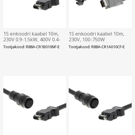
1S enkoodri kaabel 10m,
1S enkoodri kaabel 10m,
230V 0.9-1.5kW, 400V 0.4-
230V, 100-750W
3kW
Tootjakood: R88A-CR1B010NF-E
Tootjakood: R88A-CR1A010CF-E