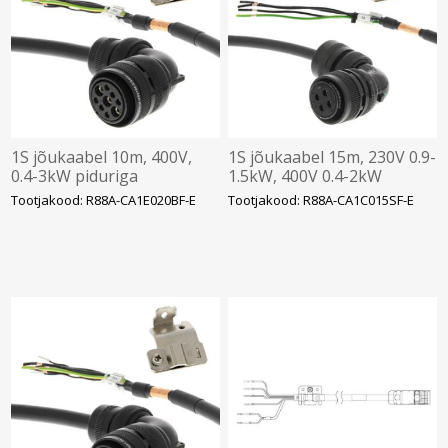
1S jõukaabel 10m, 400V,
1S jõukaabel 15m, 230V 0.9-
0.4-3kW piduriga
1.5kW, 400V 0.4-2kW
Tootjakood: R88A-CA1E020BF-E
Tootjakood: R88A-CA1C015SF-E