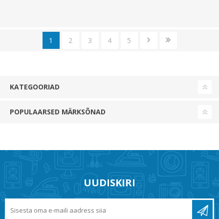
1
2
3
4
5
KATEGOORIAD
POPULAARSED MÄRKSÕNAD
UUDISKIRI