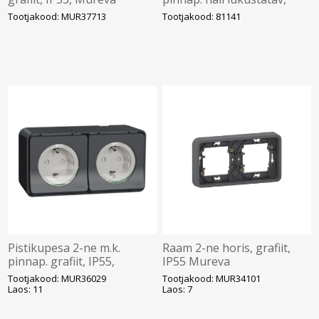
IP65, KAEDRA
Tootjakood: MUR37713
Tootjakood: 81141
Pistikupesa 2-ne m.k.
Raam 2-ne horis, grafiit,
pinnap. grafiit, IP55,
IP55 Mureva
Mureva
Tootjakood: MUR36029
Tootjakood: MUR34101
Laos: 11
Laos: 7