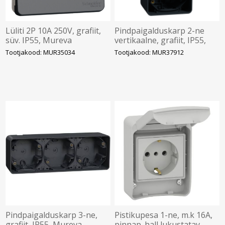
Lüliti 2P 10A 250V, grafiit,
Pindpaigalduskarp 2-ne
süv. IP55, Mureva
vertikaalne, grafiit, IP55,
Mureva
Tootjakood: MUR35034
Tootjakood: MUR37912
Pindpaigalduskarp 3-ne,
Pistikupesa 1-ne, m.k 16A,
grafiit, IP55, Mureva
pinnap. hall lukustatav,