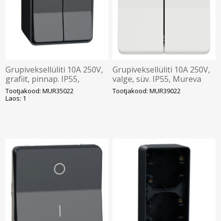
Grupiveksellüliti 10A 250V,
Grupiveksellüliti 10A 250V,
grafiit, pinnap. IP55,
valge, süv. IP55, Mureva
Mureva
Tootjakood: MUR35022
Tootjakood: MUR39022
Laos: 1