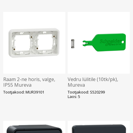
Raam 2-ne horis, valge,
Vedru lülitile (10tk/pk),
IP55 Mureva
Mureva
Tootjakood: MUR39101
Tootjakood: S520299
Laos: 5