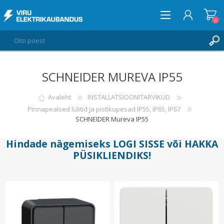
0
SCHNEIDER MUREVA IP55
LOGI SISSE
SOOVIKORV
Avaleht
INSTALLATSIOONITARVIKUD
0
Pinnapealsed lülitid ja pistikupesad IP55, IP65, IP67
SCHNEIDER Mureva IP55
Hindade nägemiseks
LOGI SISSE
või
HAKKA
PÜSIKLIENDIKS
!