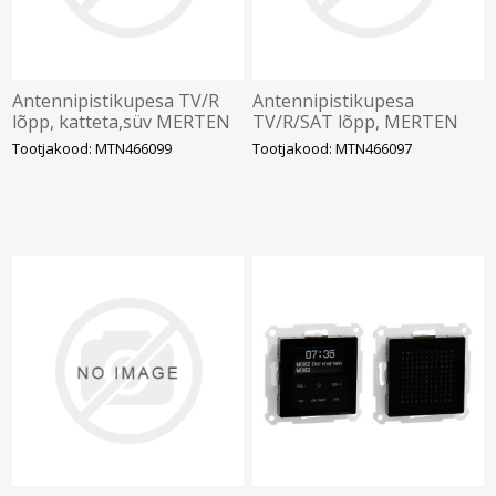
Antennipistikupesa TV/R
Antennipistikupesa
lõpp, katteta,süv MERTEN
TV/R/SAT lõpp, MERTEN
Tootjakood: MTN466099
Tootjakood: MTN466097