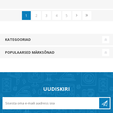
1
2
3
4
5
KATEGOORIAD
POPULAARSED MÄRKSÕNAD
UUDISKIRI