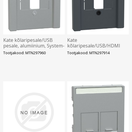
Kate kõlaripesale/USB
Kate
pesale, alumiinium, System-
kõlaripesale/USB/HDMI
M, MERTEN
pesale, antratsiit, System-
Tootjakood: MTN297960
Tootjakood: MTN297914
M, MERTEN