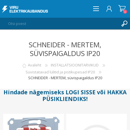
0
SCHNEIDER - MERTEM,
LOGI SISSE
SÜVISPAIGALDUS IP20
SOOVIKORV
0
Avaleht
INSTALLATSIOONITARVIKUD
Süvistatavad lülitid ja pistikupesad IP20
SCHNEIDER - MERTEM, süvispaigaldus IP20
Hindade nägemiseks
LOGI SISSE
või
HAKKA
PÜSIKLIENDIKS
!