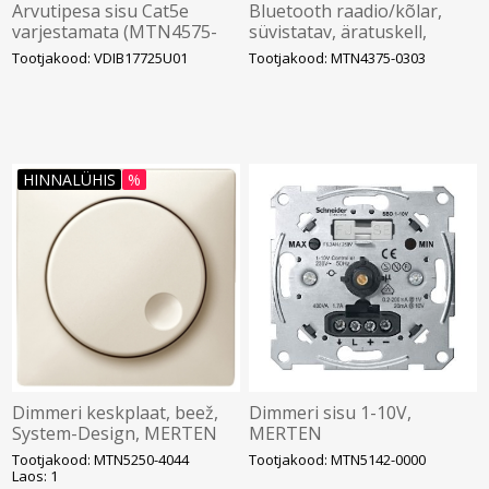
Arvutipesa sisu Cat5e
Bluetooth raadio/kõlar,
varjestamata (MTN4575-
süvistatav, äratuskell,
0000 raamile), MERTEN
must, System-M, Merten
Tootjakood: VDIB17725U01
Tootjakood: MTN4375-0303
HINNALÜHIS
%
Dimmeri keskplaat, beež,
Dimmeri sisu 1-10V,
System-Design, MERTEN
MERTEN
Tootjakood: MTN5250-4044
Tootjakood: MTN5142-0000
Laos: 1