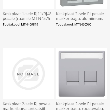
Keskplaat 1-sele RJ11/RJ45
Keskplaat 2-sele RJ pesale
pesale (raamile MTN4575-
märkeribaga, alumiinium,
0000), polaarvalge, Merten
System-M MERTEN
Tootjakood: MTN469819
Tootjakood: MTN466560
System M
Keskplaat 2-sele RJ pesale
Keskplaat 2-sele RJ pesale
märkeribaga, antratsiit,
märkeribaga, roostevaba,