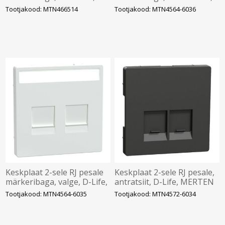
System-M, MERTEN
D-Life, MERTEN
Tootjakood: MTN466514
Tootjakood: MTN4564-6036
Keskplaat 2-sele RJ pesale
Keskplaat 2-sele RJ pesale,
märkeribaga, valge, D-Life,
antratsiit, D-Life, MERTEN
MERTEN
Tootjakood: MTN4564-6035
Tootjakood: MTN4572-6034