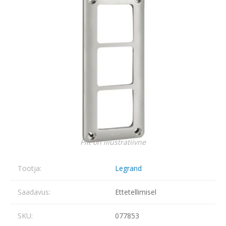
Pilt on illustratiivne
Tootja:
Legrand
Saadavus:
Ettetellimisel
SKU:
077853