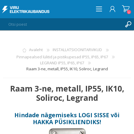
0
LOGI SISSE
Avaleht
INSTALLATSIOONITARVIKUD
Pinnapealsed lülitid ja pistikupesad IP55, IP65, IP67
SOOVIKORV
0
LEGRAND IP55, IP65, IP67
Raam 3-ne, metall, IP55, IK10, Soliroc, Legrand
Raam 3-ne, metall, IP55, IK10,
Soliroc, Legrand
Hindade nägemiseks
LOGI SISSE
või
HAKKA PÜSIKLIENDIKS
!