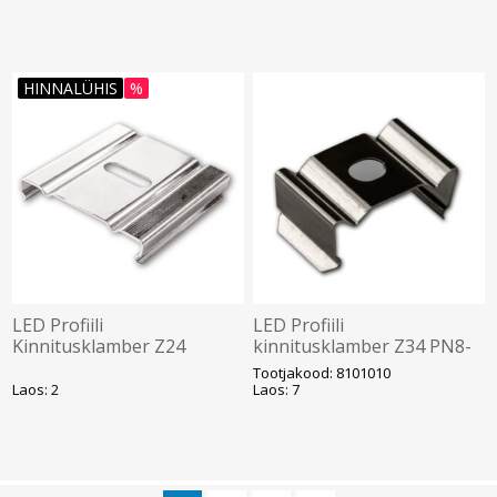
HINNALÜHIS
%
LED Profiili
LED Profiili
Kinnitusklamber Z24
kinnitusklamber Z34 PN8-
PN6n/PN7n-le Galaxy
le Galaxy
Tootjakood: 8101010
Laos: 2
Laos: 7