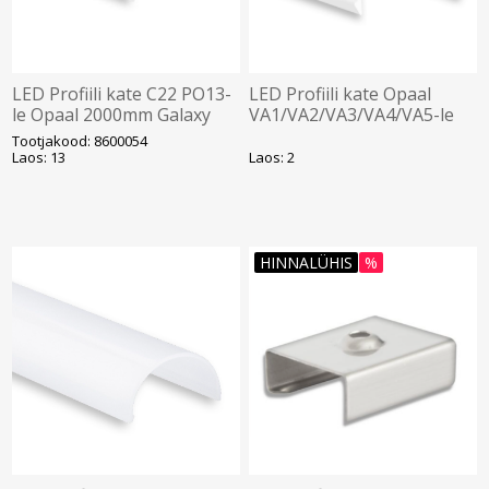
LED Profiili kate C22 PO13-
LED Profiili kate Opaal
le Opaal 2000mm Galaxy
VA1/VA2/VA3/VA4/VA5-le
2000mm Galaxy
Tootjakood: 8600054
Laos: 13
Laos: 2
HINNALÜHIS
%