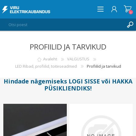
0
PROFIILID JA TARVIKUD
LOGI SISSE
SOOVIKORV
Avaleht
VALGUSTUS
0
LED Ribad, profiilid, toiteseadmed
Profiilid ja tarvikud
Hindade nägemiseks
LOGI SISSE
või
HAKKA
PÜSIKLIENDIKS
!