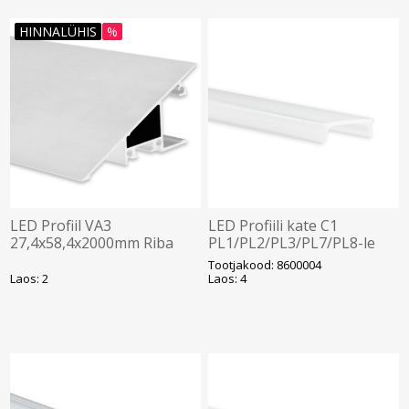
HINNALÜHIS
%
LED Profiil VA3
LED Profiili kate C1
27,4x58,4x2000mm Riba
PL1/PL2/PL3/PL7/PL8-le
16mm Valge Galaxy
Opaal 2000mm Galaxy
Tootjakood: 8600004
Laos: 2
Laos: 4