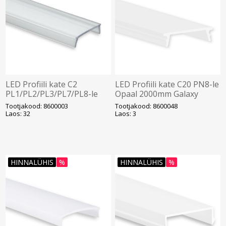
LED Profiili kate C2
LED Profiili kate C20 PN8-le
PL1/PL2/PL3/PL7/PL8-le
Opaal 2000mm Galaxy
läbipaistev Galaxy
Tootjakood: 8600003
Tootjakood: 8600048
Laos: 32
Laos: 3
HINNALÜHIS
%
HINNALÜHIS
%