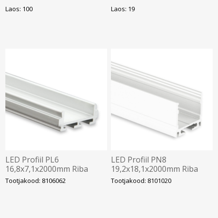
Laos: 100
Laos: 19
LED Profiil PL6
LED Profiil PN8
16,8x7,1x2000mm Riba
19,2x18,1x2000mm Riba
12mm Alu galaxy
max 16mm Alu Galaxy
Tootjakood: 8106062
Tootjakood: 8101020