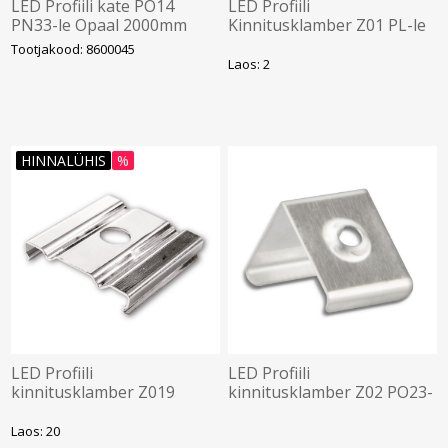
LED Profiili kate PO14
LED Profiili
PN33-le Opaal 2000mm
Kinnitusklamber Z01 PL-le
Galaxy
Galaxy
Tootjakood: 8600045
Laos: 2
HINNALÜHIS
%
LED Profiili
LED Profiili
kinnitusklamber Z019
kinnitusklamber Z02 PO23-
PO13-le Galaxy
le Galaxy
Laos: 20