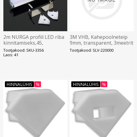
2m NURGA profiil LED riba
3M VHB, Kahepoolneteip
kinnitamiseks,45,
9mm, transparent, 3meetrit
alumiinium komplektis
Tootjakood: SKU-3356
Tootjakood: SLV-220000
opaalkate kinnitusklambrid
Laos: 41
ja plas
HINNALÜHIS
%
HINNALÜHIS
%