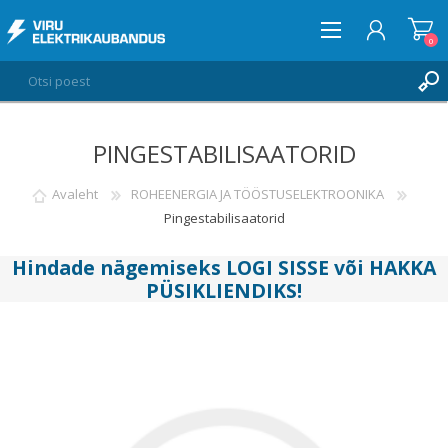
0
PINGESTABILISAATORID
LOGI SISSE
SOOVIKORV
Avaleht
ROHEENERGIA JA TÖÖSTUSELEKTROONIKA
0
Pingestabilisaatorid
Hindade nägemiseks
LOGI SISSE
või
HAKKA
PÜSIKLIENDIKS
!