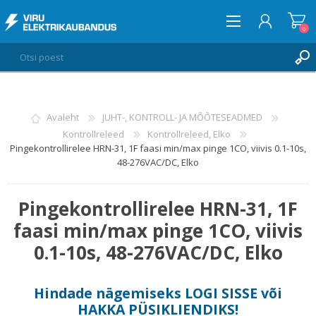
0
LOGI SISSE
Avaleht
JUHT-, KONTROLL- JA MÕÕTESEADMED
Kontrollreleed
Kontrollreleed, Elko
SOOVIKORV
0
Pingekontrollirelee HRN-31, 1F faasi min/max pinge 1CO, viivis 0.1-10s,
48-276VAC/DC, Elko
Pingekontrollirelee HRN-31, 1F
faasi min/max pinge 1CO, viivis
0.1-10s, 48-276VAC/DC, Elko
Hindade nägemiseks
LOGI SISSE
või
HAKKA PÜSIKLIENDIKS
!