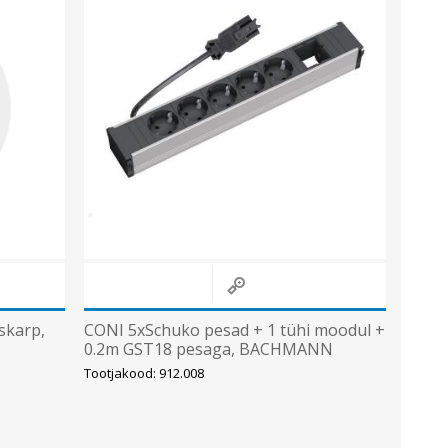
skarp,
CONI 5xSchuko pesad + 1 tühi moodul +
0.2m GST18 pesaga, BACHMANN
Tootjakood: 912.008