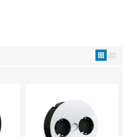
Metallkilbid, süvispaigaldus
Metallkilbid, pindpaigaldus
Kilbid, aluspaigaldus
Plastkilbid, süvispaigaldus
Vaata kõiki
VALGUSTUS