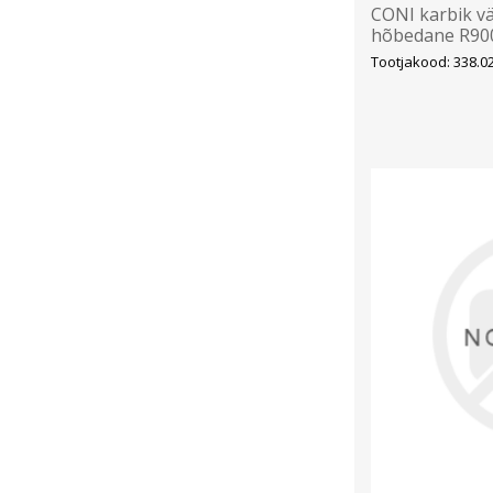
CONI karbik v
hõbedane R9
Tootjakood: 338.0