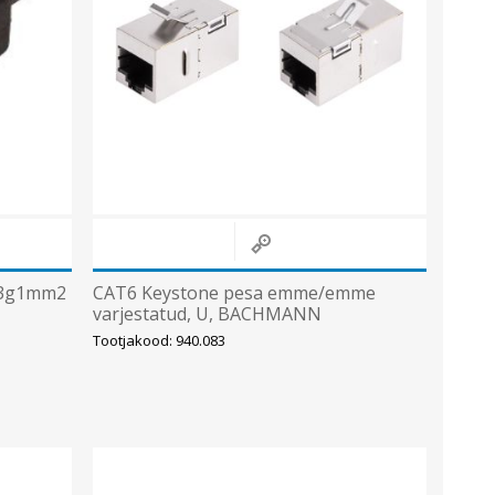
 ,3g1mm2
CAT6 Keystone pesa emme/emme
varjestatud, U, BACHMANN
Tootjakood: 940.083