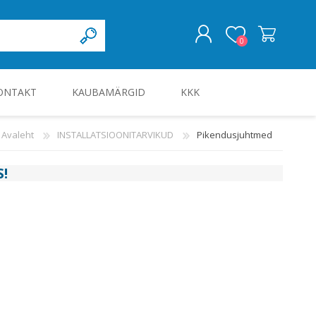
0
ONTAKT
KAUBAMÄRGID
KKK
LOGI SISSE
Avaleht
INSTALLATSIOONITARVIKUD
Pikendusjuhtmed
KILBID JA KILBITARVIKUD
S
!