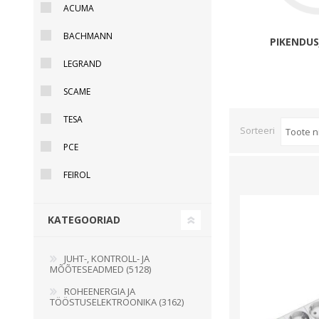
ACUMA
Juhtimisahelate nupud ( ava 8, 16 ja 22 mm )
BACHMANN
Elektromehaaniline relee
PIKENDU
Pooljuhtreleed
LEGRAND
Toiteplokid AC/DC, DC/DC
SCAME
Vaata kõiki
TESA
Sorteeri
KAABLID
PCE
FEIROL
KATEGOORIAD
JUHT-, KONTROLL- JA
MÕÕTESEADMED (5128)
ROHEENERGIA JA
TÖÖSTUSELEKTROONIKA (3162)