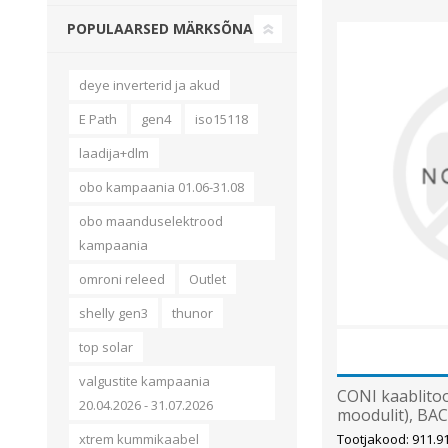
POPULAARSED MÄRKSÕNAD
deye inverterid ja akud
E Path
gen4
iso15118
laadija+dlm
obo kampaania 01.06-31.08
obo maanduselektrood
kampaania
omroni releed
Outlet
shelly gen3
thunor
top solar
valgustite kampaania
CONI kaablitoo
20.04.2026 - 31.07.2026
moodulit), B
Tootjakood: 911.9
xtrem kummikaabel