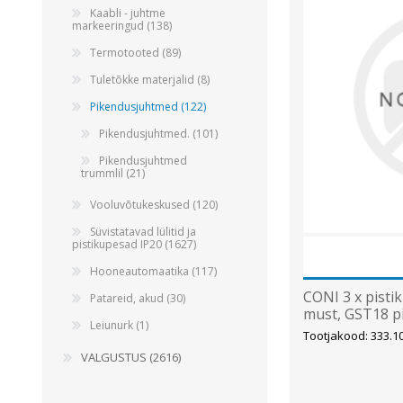
Kaabli - juhtme
markeeringud (138)
Termotooted (89)
Tuletõkke materjalid (8)
Pikendusjuhtmed (122)
Pikendusjuhtmed. (101)
Pikendusjuhtmed
trummlil (21)
Vooluvõtukeskused (120)
Süvistatavad lülitid ja
pistikupesad IP20 (1627)
Hooneautomaatika (117)
CONI 3 x pisti
Patareid, akud (30)
must, GST18 
Leiunurk (1)
Tootjakood: 333.1
VALGUSTUS (2616)