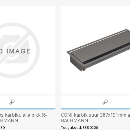
s karbiku alla pikk (6-
CONI karbik suur 387x151mm an
ACHMANN
BACHMANN
130
Tootjakood: 338.0206