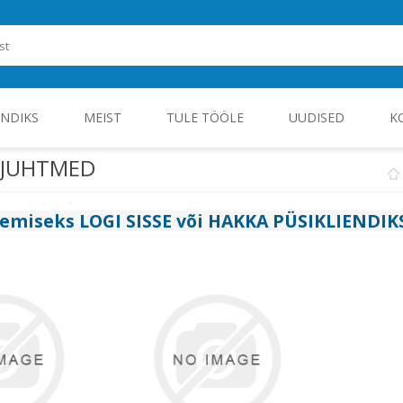
ENDIKS
MEIST
TULE TÖÖLE
UUDISED
K
SJUHTMED
ROHEENERGIA JA TÖÖSTUSELEKTROONIKA
gemiseks
LOGI SISSE
või
HAKKA PÜSIKLIENDIK