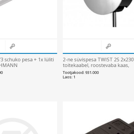
Süvistatavad lülitid ja pistikupesad IP44
Pinnapealsed lülitid ja pistikupesad IP20
Pinnapealsed lülitid ja pistikupesad IP44
Pinnapealsed lülitid ja pistikupesad IP55, IP65, IP67
Vaata kõiki
3 schuko pesa + 1x lüliti
2-ne süvispesa TWIST 2S 2x23
CHMANN
toitekaabel, roostevaba kaas,
BACHMANN
00
Tootjakood: 931.000
Laos: 1