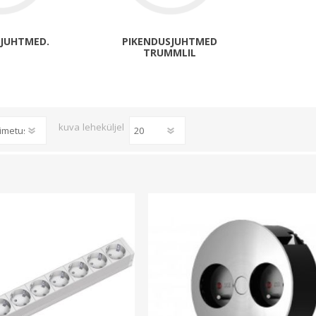
Päikeseenergia
Elektriautode laadijad ja komponendid
SJUHTMED.
PIKENDUSJUHTMED
TRUMMLIL
Kontrollerid
Sagedusmuundurid
Vaata kõiki
kuva
leheküljel
INSTALLATSIOONITARVIKUD