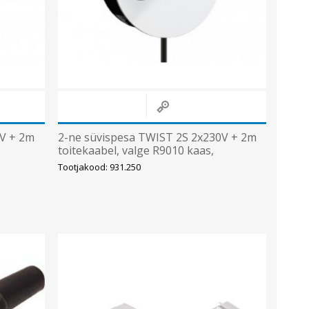
Sisevalgustid
Tulekindlad valgustid ja tarvikud
Tööstusvalgustid
Siinid ja valgustid
Vaata kõiki
0V + 2m
2-ne süvispesa TWIST 2S 2x230V + 2m
toitekaabel, valge R9010 kaas,
BACHMANN
Tootjakood: 931.250