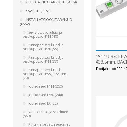
Alumiiniumkaablid ja -juhtmed
KILBID JA KILBITARVIKUD (8579)
Vaskkaablid ja -juhtmed
KAABLID (1163)
Painduvad kontrollkaablid
INSTALLATSIOONITARVIKUD
(6552)
Nõrkvoolukaablid
Süvistatavad lülitid ja
pistikupesad IP44 (48)
Pinnapealsed lülitid ja
pistikupesad IP20 (55)
19" 1U 8xCEE7/
Pinnapealsed lülitid ja
438,5mm, BA
pistikupesad IP44 (33)
Tootjakood: 333.4
Pinnapealsed lülitid ja
pistikupesad IP55, IP65, IP67
(70)
Jõuliidesed IP44 (260)
Jõuliidesed IP6X (244)
Jõuliidesed EX (22)
Küttekaablid ja seadmed
(589)
Kütte- ja kuivatusseadmed