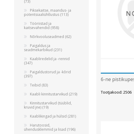
(73)
Piksekaitse, maandus- ja
potentsiaaliühtlustus (113)
Tööriistad ja
kaitsevahendid (958)
Nõrkvooluseadmed (62)
Paigaldus ja
seadmekarbikud (231)
Kaabliredelid ja -rennid
(347)
Paigaldustorud ja -kõrid
(397)
6-ne pistikupe
Teibid (83)
Tootjakood: 2506
Kaabli kinnitustarvikud (219)
Kinnitustarvikud (tüüblid,
kruvid jne) (19)
Kaablikingad ja hülsid (281)
Harutoosid,
ühendusklemmid ja lisad (196)