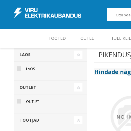
TOOTED
OUTLET
TULE KLI
PIKENDU
LAOS
JUHT-, KONTROLL- JA MÕÕTESEADMED
LAOS
Hindade nä
OUTLET
OUTLET
TOOTJAD