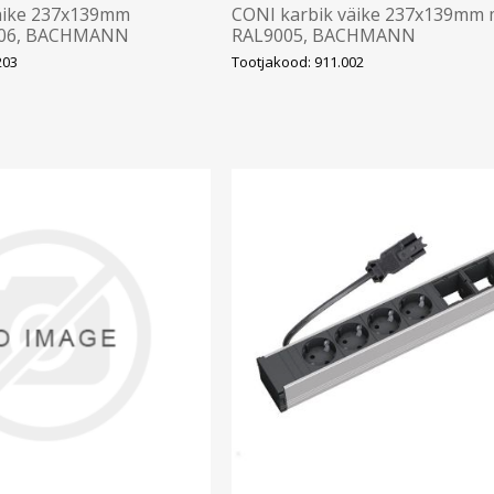
äike 237x139mm
CONI karbik väike 237x139mm 
006, BACHMANN
RAL9005, BACHMANN
203
Tootjakood: 911.002