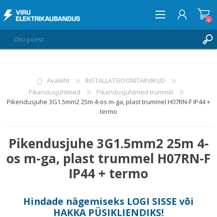
0
LOGI SISSE
Avaleht
INSTALLATSIOONITARVIKUD
Pikendusjuhtmed
Pikendusjuhtmed trummlil
SOOVIKORV
0
Pikendusjuhe 3G1.5mm2 25m 4-os m-ga, plast trummel H07RN-F IP44 +
termo
Pikendusjuhe 3G1.5mm2 25m 4-
os m-ga, plast trummel H07RN-F
IP44 + termo
Hindade nägemiseks
LOGI SISSE
või
HAKKA PÜSIKLIENDIKS
!