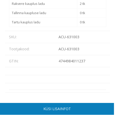
Rakvere kauplus ladu
2 tk
Tallinna kaupluse ladu
0 tk
Tartu kauplus ladu
0 tk
SKU:
ACU-631003
Tootjakood:
ACU-631003
GTIN:
4744984011237
KÜSI LISAINFOT