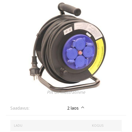
Pilt on illustratiivne
Saadavus:
2 laos
LADU
KOGUS