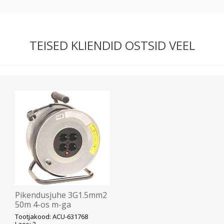
TEISED KLIENDID OSTSID VEEL
Pikendusjuhe 3G1.5mm2
50m 4-os m-ga
plekktrummel + termo,
Tootjakood: ACU-631768
hall Acuma
Laos: 3