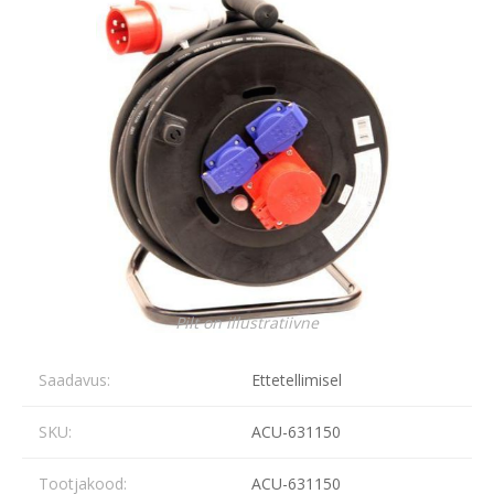
Pilt on illustratiivne
Saadavus:
Ettetellimisel
SKU:
ACU-631150
Tootjakood:
ACU-631150