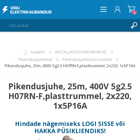
0
LOGI SISSE
Avaleht
INSTALLATSIOONITARVIKUD
Pikendusjuhtmed
Pikendusjuhtmed trummlil
SOOVIKORV
0
Pikendusjuhe, 25m, 400V 5g2.5 H07RN-F,plasttrummel, 2x220, 1x5P16A
Pikendusjuhe, 25m, 400V 5g2.5
H07RN-F,plasttrummel, 2x220,
1x5P16A
Hindade nägemiseks
LOGI SISSE
või
HAKKA PÜSIKLIENDIKS
!