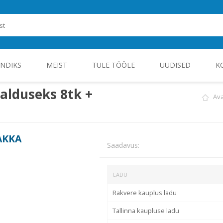
ENDIKS
MEIST
TULE TÖÖLE
UUDISED
K
alduseks 8tk +
Ava
ROHEENERGIA JA TÖÖSTUSELEKTROONIKA
AKKA
Saadavus:
LADU
Rakvere kauplus ladu
Tallinna kaupluse ladu