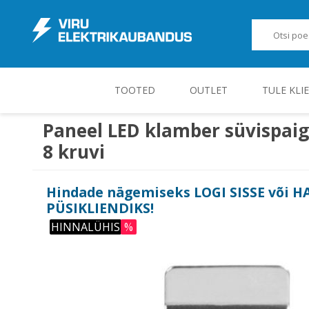
TOOTED
OUTLET
TULE KLI
Paneel LED klamber süvispaig
8 kruvi
JUHT-, KONTROLL- JA MÕÕTESEADMED
Hindade nägemiseks
LOGI SISSE
või
H
PÜSIKLIENDIKS
!
HINNALÜHIS
%