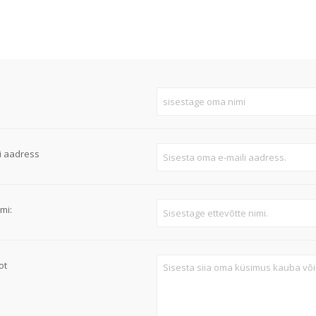
Süvistatavad lülitid ja pistikupesad IP44
Pinnapealsed lülitid ja pistikupesad IP20
Pinnapealsed lülitid ja pistikupesad IP44
Pinnapealsed lülitid ja pistikupesad IP55, IP65, IP67
Vaata kõiki
i aadress
mi:
ot