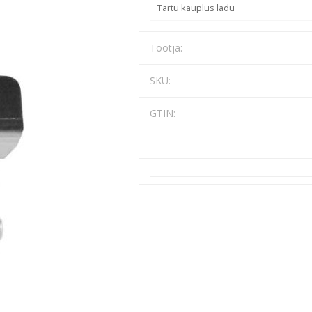
Tartu kauplus ladu
Päikeseenergia
Elektriautode laadijad ja komponendid
Tootja:
Kontrollerid
Sagedusmuundurid
SKU:
Vaata kõiki
GTIN:
INSTALLATSIOONITARVIKUD