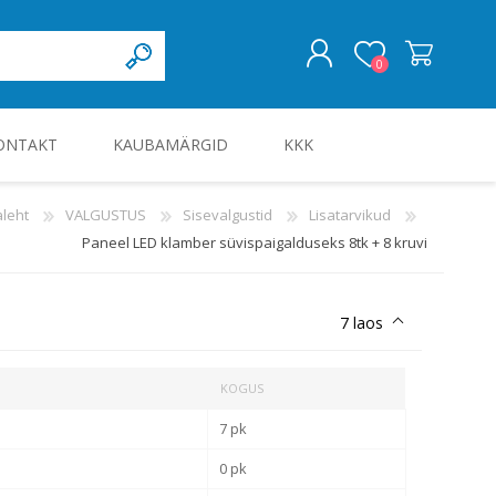
0
ONTAKT
KAUBAMÄRGID
KKK
LOGI SISSE
leht
VALGUSTUS
Sisevalgustid
Lisatarvikud
Paneel LED klamber süvispaigalduseks 8tk + 8 kruvi
KILBID JA KILBITARVIKUD
7 laos
KOGUS
7 pk
0 pk