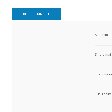
Alumiiniumkaablid ja -juhtmed
Vaskkaablid ja -juhtmed
KÜSI LISAINFOT
Painduvad kontrollkaablid
Nõrkvoolukaablid
Sinu nimi
Sinu e-mail
Ettevõtte ni
Küsi lisainf