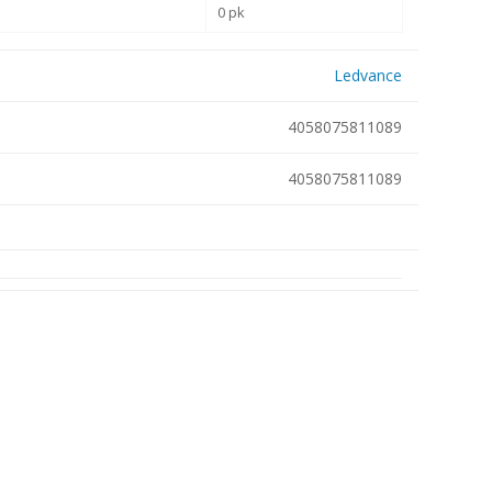
0 pk
Metallkilbid, süvispaigaldus
Metallkilbid, pindpaigaldus
Ledvance
Kilbid, aluspaigaldus
Plastkilbid, süvispaigaldus
4058075811089
Vaata kõiki
4058075811089
VALGUSTUS