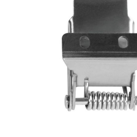
Juhtimisahelate nupud ( ava 8, 16 ja 22 mm )
Elektromehaaniline relee
Pooljuhtreleed
Toiteplokid AC/DC, DC/DC
Vaata kõiki
KAABLID