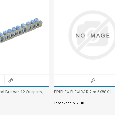
Päikeseenergia
Elektriautode laadijad ja komponendid
Kontrollerid
Sagedusmuundurid
Vaata kõiki
INSTALLATSIOONITARVIKUD
ral Busbar 12 Outputs,
ERIFLEX FLEXIBAR 2 m 6X80X1
Tootjakood: 552910