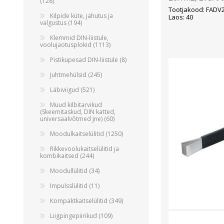
(128)
Tootjakood: FAD
Kilpide küte, jahutus ja
Laos: 40
valgustus (194)
Klemmid DIN-liistule,
voolujaotusplokid (1113)
Pistikupesad DIN-liistule (8)
Juhtmehülsid (245)
Läbiviigud (521)
Muud kilbitarvikud
(Skeemitaskud, DIN katted,
universaalvõtmed jne) (60)
Moodulkaitselülitid (1250)
Rikkevoolukaitselülitid ja
kombikaitsed (244)
Moodullülitid (34)
Impulsslülitid (11)
Kompaktkaitselülitid (349)
Liigpingepiirikud (109)