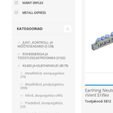
NVENT ERIFLEX
Juhtimisahelate nupud ( ava 8, 16 ja 22 mm )
METALL-EXPRESS
Elektromehaaniline relee
Pooljuhtreleed
KATEGOORIAD
Toiteplokid AC/DC, DC/DC
Vaata kõiki
JUHT-, KONTROLL- JA
MÕÕTESEADMED (5128)
KAABLID
ROHEENERGIA JA
TÖÖSTUSELEKTROONIKA (3162)
KILBID JA KILBITARVIKUD (8579)
Metallkilbid, süvispaigaldus
(70)
Metallkilbid, pindpaigaldus
(906)
Earthing Neut
nVent Eriflex
Kilbid, aluspaigaldus (495)
Tootjakood: EB12
Plastkilbid, süvispaigaldus
(33)