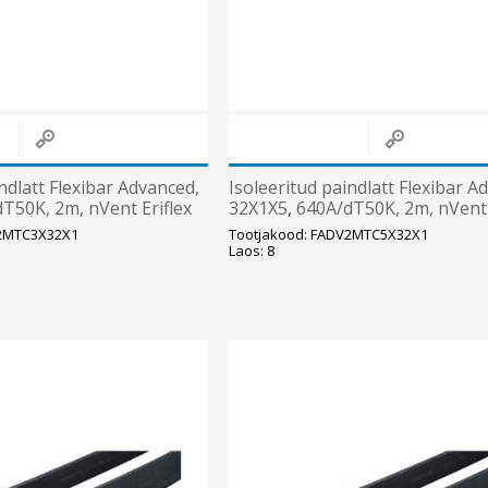
ndlatt Flexibar Advanced,
Isoleeritud paindlatt Flexibar A
T50K, 2m, nVent Eriflex
32X1X5, 640A/dT50K, 2m, nVent 
V2MTC3X32X1
Tootjakood: FADV2MTC5X32X1
Laos: 8