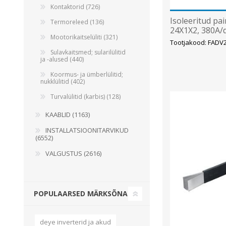
Kontaktorid (726)
Isoleeritud pai
Termoreleed (136)
24X1X2, 380A/d
Mootorikaitselüliti (321)
Tootjakood: FAD
Sulavkaitsmed; sularilülitid
ja -alused (440)
Koormus- ja ümberlülitid;
nukklülitid (402)
Turvalülitid (karbis) (128)
KAABLID (1163)
INSTALLATSIOONITARVIKUD
(6552)
VALGUSTUS (2616)
POPULAARSED MÄRKSÕNAD
deye inverterid ja akud