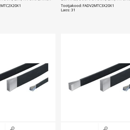
V2MTC2X20X1
Tootjakood: FADV2MTC3X20X1
Laos: 31