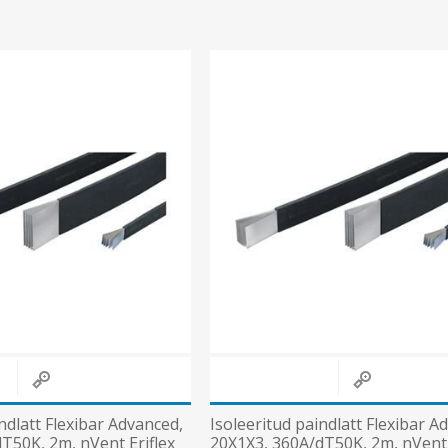
Süvistatavad lülitid ja pistikupesad IP44
Pinnapealsed lülitid ja pistikupesad IP20
Pinnapealsed lülitid ja pistikupesad IP44
Pinnapealsed lülitid ja pistikupesad IP55, IP65, IP67
Vaata kõiki
ndlatt Flexibar Advanced,
Isoleeritud paindlatt Flexibar A
T50K, 2m, nVent Eriflex
20X1X3, 360A/dT50K, 2m, nVent 