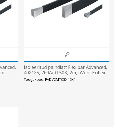
dvanced,
Isoleeritud paindlatt Flexibar Advanced,
ent
40X1X5, 760A/dT50K, 2m, nVent Eriflex
Tootjakood: FADV2MTC5X40X1