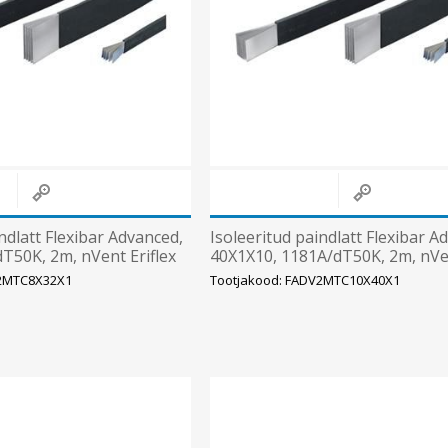
ndlatt Flexibar Advanced,
Isoleeritud paindlatt Flexibar A
T50K, 2m, nVent Eriflex
40X1X10, 1181A/dT50K, 2m, nV
Eriflex
V2MTC8X32X1
Tootjakood: FADV2MTC10X40X1