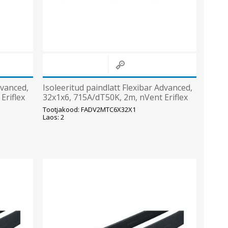
dvanced,
Isoleeritud paindlatt Flexibar Advanced,
Eriflex
32x1x6, 715A/dT50K, 2m, nVent Eriflex
Tootjakood: FADV2MTC6X32X1
Laos: 2