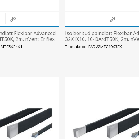
ndlatt Flexibar Advanced,
Isoleeritud paindlatt Flexibar A
T50K, 2m, nVent Eriflex
32X1X10, 1040A/dT50K, 2m, nV
Eriflex
V2MTC5X24X1
Tootjakood: FADV2MTC10X32X1