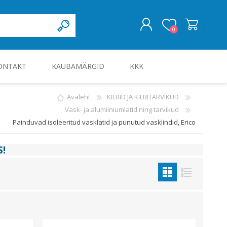
0
ONTAKT
KAUBAMÄRGID
KKK
LOGI SISSE
Avaleht
KILBID JA KILBITARVIKUD
Vask- ja alumiiniumlatid ning tarvikud
KILBID JA KILBITARVIKUD
Painduvad isoleeritud vasklatid ja punutud vasklindid, Erico
S
!