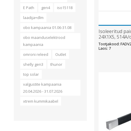
E Path
gen4
iso15118
laadija+dlm
obo kampaania 01.06-31.08
Isoleeritud pai
24X1X5, 514A/d
obo maanduselektrood
Tootjakood: FAD
kampaania
Laos: 7
omroni releed
Outlet
shelly gen3
thunor
top solar
valgustite kampaania
20.04.2026 - 31.07.2026
xtrem kummikaabel