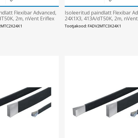
ndlatt Flexibar Advanced,
Isoleeritud paindlatt Flexibar A
T50K, 2m, nVent Eriflex
24X1X3, 413A/dT50K, 2m, nVent 
V2MTC2X24X1
Tootjakood: FADV2MTC3X24X1