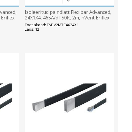
dvanced,
Isoleeritud paindlatt Flexibar Advanced,
Eriflex
24X1X4, 465A/dT50K, 2m, nVent Eriflex
Tootjakood: FADV2MTC4X24X1
Laos: 12