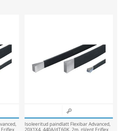
Sisevalgustid
Tulekindlad valgustid ja tarvikud
Tööstusvalgustid
Siinid ja valgustid
Vaata kõiki
dvanced,
Isoleeritud paindlatt Flexibar Advanced,
Eriflex
20X1X4, 440A/dT60K, 2m, nVent Eriflex