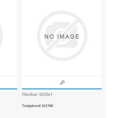
Metallkilbid, süvispaigaldus
Metallkilbid, pindpaigaldus
Kilbid, aluspaigaldus
Plastkilbid, süvispaigaldus
Vaata kõiki
VALGUSTUS
Flexibar 3x50x1
Tootjakood: 552760