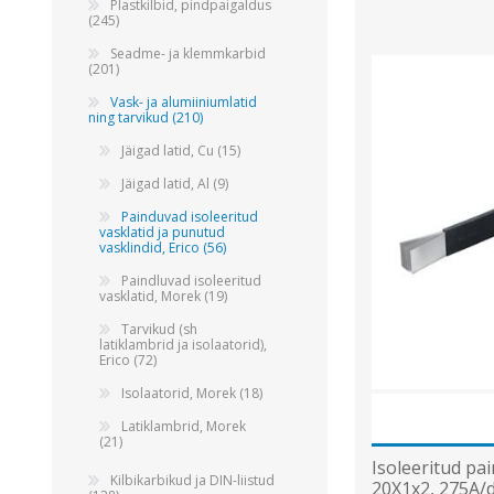
Alumiiniumkaablid ja -juhtmed
Plastkilbid, pindpaigaldus
(245)
Vaskkaablid ja -juhtmed
Seadme- ja klemmkarbid
Painduvad kontrollkaablid
(201)
Nõrkvoolukaablid
Vask- ja alumiiniumlatid
ning tarvikud (210)
Jäigad latid, Cu (15)
Jäigad latid, Al (9)
Painduvad isoleeritud
vasklatid ja punutud
vasklindid, Erico (56)
Paindluvad isoleeritud
vasklatid, Morek (19)
Tarvikud (sh
latiklambrid ja isolaatorid),
Erico (72)
Isolaatorid, Morek (18)
Latiklambrid, Morek
(21)
Isoleeritud pai
Kilbikarbikud ja DIN-liistud
20X1x2, 275A/d