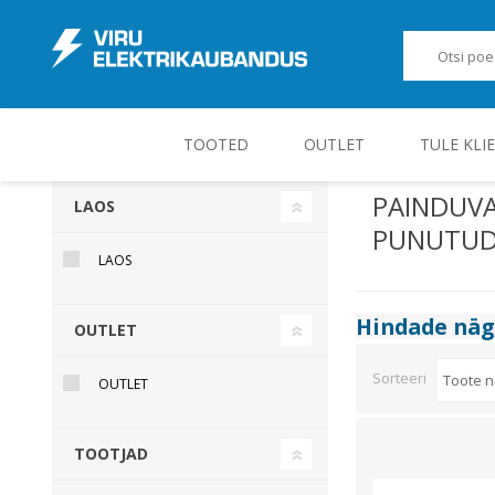
TOOTED
OUTLET
TULE KLI
PAINDUVA
LAOS
PUNUTUD 
JUHT-, KONTROLL- JA MÕÕTESEADMED
LAOS
Hindade nä
OUTLET
Sorteeri
OUTLET
TOOTJAD