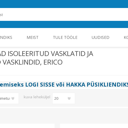
ENDIKS
MEIST
TULE TÖÖLE
UUDISED
K
D ISOLEERITUD VASKLATID JA
VASKLINDID, ERICO
ROHEENERGIA JA TÖÖSTUSELEKTROONIKA
gemiseks
LOGI SISSE
või
HAKKA PÜSIKLIENDIK
kuva
leheküljel