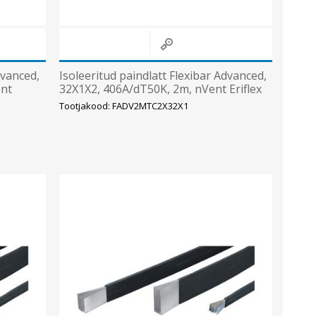
dvanced,
Isoleeritud paindlatt Flexibar Advanced,
ent
32X1X2, 406A/dT50K, 2m, nVent Eriflex
Tootjakood: FADV2MTC2X32X1