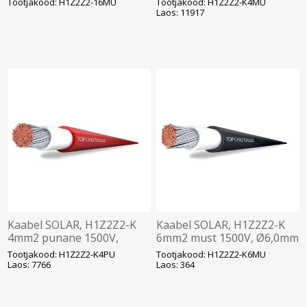
Tootjakood: H1Z2Z2-16MU
Tootjakood: H1Z2Z2-K4MU
Laos: 11917
Kaabel SOLAR, H1Z2Z2-K
Kaabel SOLAR, H1Z2Z2-K
4mm2 punane 1500V,
6mm2 must 1500V, Ø6,0mm
Ø5,4mm,T500
T500
Tootjakood: H1Z2Z2-K4PU
Tootjakood: H1Z2Z2-K6MU
Laos: 7766
Laos: 364