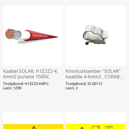
Kaabel SOLAR, H1Z2Z2-K
Kinnitusklamber "SOLAR"
6mm2 punane 1500V,
kaablile 4-6mm2 , CORAB ,
Ø6,0mm T500
Solar
Tootjakood: H1Z2Z2-K6PU
Tootjakood: 32.00112
Laos: 1299
Laos: 2