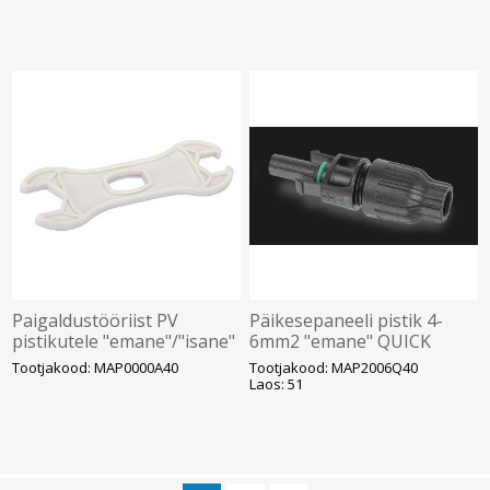
Paigaldustööriist PV
Päikesepaneeli pistik 4-
pistikutele "emane"/"isane"
6mm2 "emane" QUICK
(paar), SOLAR
ühendus,IP68, 1500VDC
Tootjakood: MAP0000A40
Tootjakood: MAP2006Q40
(tööriistavaba ühendus) ,
Laos: 51
SOLAR