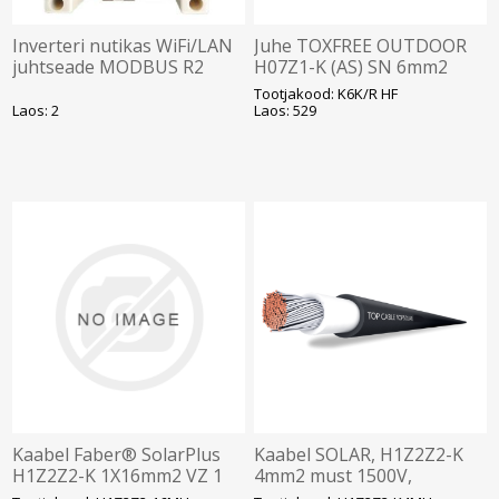
Inverteri nutikas WiFi/LAN
Juhe TOXFREE OUTDOOR
juhtseade MODBUS R2
H07Z1-K (AS) SN 6mm2
ETH, Qilowatt
KORO B2ca R100 SOLAR
Tootjakood: K6K/R HF
Laos: 2
Laos: 529
Kaabel Faber® SolarPlus
Kaabel SOLAR, H1Z2Z2-K
H1Z2Z2-K 1X16mm2 VZ 1
4mm2 must 1500V,
kV must
Ø5,4mm,T500