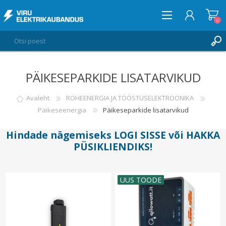
0
PÄIKESEPARKIDE LISATARVIKUD
LOGI SISSE
SOOVIKORV
Avaleht
ROHEENERGIA JA TÖÖSTUSELEKTROONIKA
0
Päikeseenergia
Päikeseparkide lisatarvikud
Hindade nägemiseks
LOGI SISSE
või
HAKKA
PÜSIKLIENDIKS
!
UUS TOODE