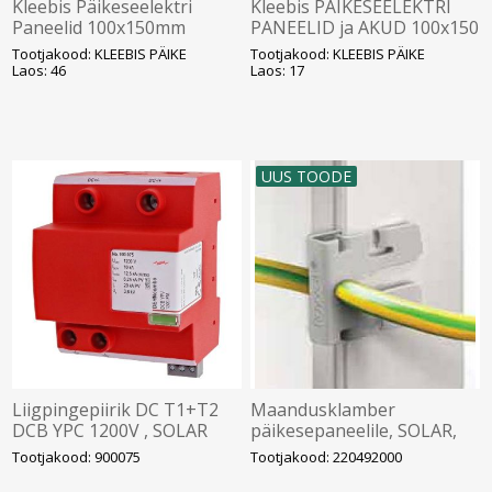
Kleebis Päikeseelektri
Kleebis PÄIKESEELEKTRI
Paneelid 100x150mm
PANEELID ja AKUD 100x150
SOLAR
SOLAR
Tootjakood: KLEEBIS PÄIKE
Tootjakood: KLEEBIS PÄIKE
Laos: 46
Laos: 17
UUS TOODE
Liigpingepiirik DC T1+T2
Maandusklamber
DCB YPC 1200V , SOLAR
päikesepaneelile, SOLAR,
DEHN
Rayvolt
Tootjakood: 900075
Tootjakood: 220492000