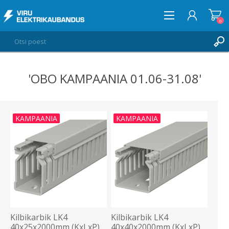
0
'OBO KAMPAANIA 01.06-31.08'
LOGI SISSE
SOOVIKORV
0
KAMPAANIA
KAMPAANIA
Kilbikarbik LK4
Kilbikarbik LK4
40x25x2000mm (KxLxP),
40x40x2000mm (KxLxP),