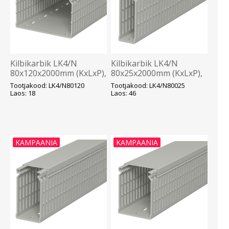
Kilbikarbik LK4/N
Kilbikarbik LK4/N
80x120x2000mm (KxLxP),
80x25x2000mm (KxLxP),
hall, OBO
hall, OBO
Tootjakood: LK4/N80120
Tootjakood: LK4/N80025
Laos: 18
Laos: 46
KAMPAANIA
KAMPAANIA