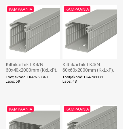
KAMPAANIA
KAMPAANIA
Kilbikarbik LK4/N
Kilbikarbik LK4/N
60x40x2000mm (KxLxP),
60x60x2000mm (KxLxP),
hall, OBO
hall, OBO
Tootjakood: LK4/N60040
Tootjakood: LK4/N60060
Laos: 59
Laos: 48
KAMPAANIA
KAMPAANIA