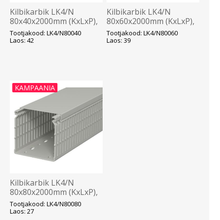
Kilbikarbik LK4/N
Kilbikarbik LK4/N
80x40x2000mm (KxLxP),
80x60x2000mm (KxLxP),
hall, OBO
hall, OBO
Tootjakood: LK4/N80040
Tootjakood: LK4/N80060
Laos: 42
Laos: 39
KAMPAANIA
Kilbikarbik LK4/N
80x80x2000mm (KxLxP),
hall, OBO
Tootjakood: LK4/N80080
Laos: 27