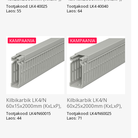
hall, OBO
hall, OBO
Tootjakood: LK4 40025
Tootjakood: LK4 40040
Laos: 55
Laos: 64
KAMPAANIA
KAMPAANIA
Kilbikarbik LK4/N
Kilbikarbik LK4/N
60x15x2000mm (KxLxP),
60x25x2000mm (KxLxP),
hall, OBO
hall, OBO
Tootjakood: LK4/N60015
Tootjakood: LK4/N60025
Laos: 44
Laos: 71