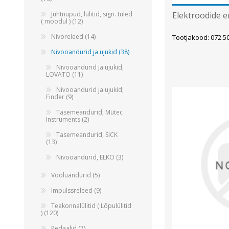
Elektroodide er
Juhtnupud, lülitid, sign. tuled
( moodul ) (12)
Nivoreleed (14)
Tootjakood: 072.5
Nivooandurid ja ujukid (38)
Nivooandurid ja ujukid,
LOVATO (11)
Nivooandurid ja ujukid,
Finder (9)
Tasemeandurid, Mütec
Instruments (2)
Tasemeandurid, SICK
(13)
Nivooandurid, ELKO (3)
Vooluandurid (5)
Impulssreleed (9)
Teekonnalülitid ( Lõpulülitid
) (120)
Pedaalid (7)