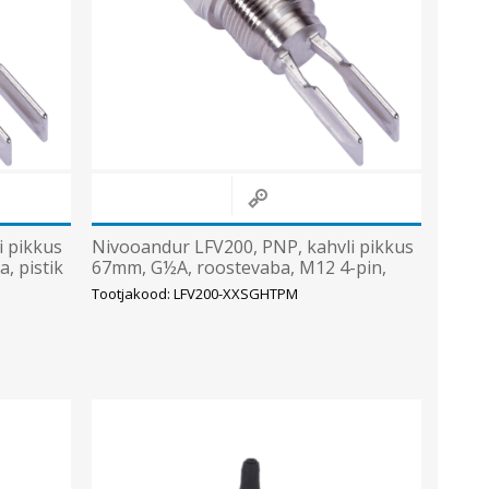
i pikkus
Nivooandur LFV200, PNP, kahvli pikkus
, pistik
67mm, G½A, roostevaba, M12 4-pin,
SICK
Tootjakood: LFV200-XXSGHTPM