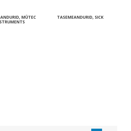
Metallkilbid, süvispaigaldus
Metallkilbid, pindpaigaldus
ANDURID, MÜTEC
TASEMEANDURID, SICK
NSTRUMENTS
Kilbid, aluspaigaldus
Plastkilbid, süvispaigaldus
Vaata kõiki
VALGUSTUS