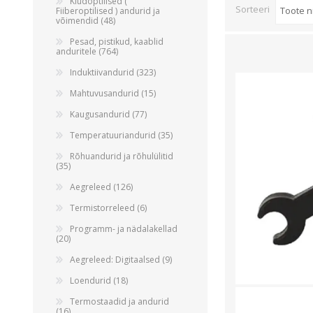
Alumiiniumkaablid ja -juhtmed
Kiudoptilised (
Sorteeri
Fiiberoptilised ) andurid ja
võimendid (48)
Vaskkaablid ja -juhtmed
Pesad, pistikud, kaablid
Painduvad kontrollkaablid
anduritele (764)
Nõrkvoolukaablid
Induktiivandurid (323)
Mahtuvusandurid (15)
Kaugusandurid (77)
Temperatuuriandurid (35)
Rõhuandurid ja rõhulülitid
(35)
Aegreleed (126)
Termistorreleed (6)
Programm- ja nädalakellad
(20)
Aegreleed: Digitaalsed (9)
Loendurid (18)
Termostaadid ja andurid
(16)