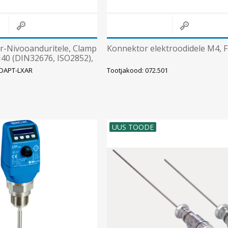
r-Nivooanduritele, Clamp
Konnektor elektroodidele M4, F
40 (DIN32676, ISO2852),
ADAPT-LXAR
Tootjakood: 072.501
UUS TOODE