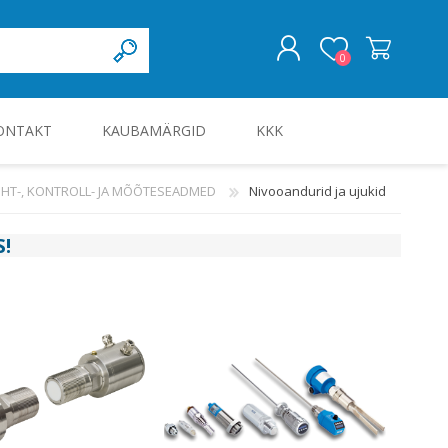
0
ONTAKT
KAUBAMÄRGID
KKK
LOGI SISSE
UHT-, KONTROLL- JA MÕÕTESEADMED
Nivooandurid ja ujukid
KILBID JA KILBITARVIKUD
S
!