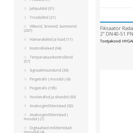
Juhtpuldid (31)
Trosslülitid (21)
Vilkurid, Sireenid, Summerid
Fiksaator Rada
(267)
2" DN40-51 PN
SICK
Hämaralülitid ja lisad (11)
Tootjakood: HYG
Kontrollreleed (94)
Temperatuurikontrollerid
(57)
Signaalimuundurid (36)
Pingetrafo ( moodul ) (6)
Pingetrafo (195)
Voolutrafod ja shundid (93)
Analoogmõõteriistad (92)
Analoogmõõteriistad (
moodul ) (1)
Digitaalsed mõõteriistad
(moodul) (4)