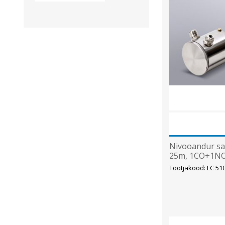
Nivooandur saa
25m, 1CO+1NO,
IP65, 75x146m
Tootjakood: LC 51