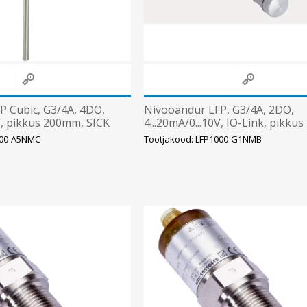
P Cubic, G3/4A, 4DO,
Nivooandur LFP, G3/4A, 2DO,
0V, pikkus 200mm, SICK
4...20mA/0...10V, IO-Link, pikkus
1000mm, M12 5-pin SICK
200-A5NMC
Tootjakood: LFP1000-G1NMB