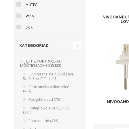
MÜTEC
Juhtimisahelate nupud ( ava 8, 16 ja 22 mm )
Elektromehaaniline relee
WIKA
NIVOOANDURI
LO
Pooljuhtreleed
SICK
Toiteplokid AC/DC, DC/DC
Vaata kõiki
KATEGOORIAD
KAABLID
JUHT-, KONTROLL- JA
MÕÕTESEADMED (5128)
Juhtimisahelate nupud ( ava
8, 16 ja 22 mm ) (841)
Elektromehaaniline relee
(414)
Pooljuhtreleed (75)
NIVOOAND
Toiteplokid AC/DC, DC/DC
(231)
Fotoandurid (476)