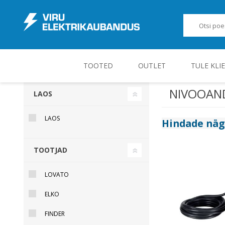
TOOTED
OUTLET
TULE KLI
NIVOOAND
LAOS
JUHT-, KONTROLL- JA MÕÕTESEADMED
LAOS
Hindade nä
TOOTJAD
LOVATO
ELKO
FINDER