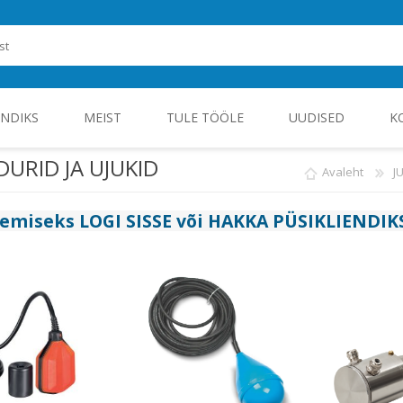
ENDIKS
MEIST
TULE TÖÖLE
UUDISED
K
URID JA UJUKID
Avaleht
J
ROHEENERGIA JA TÖÖSTUSELEKTROONIKA
gemiseks
LOGI SISSE
või
HAKKA PÜSIKLIENDIK