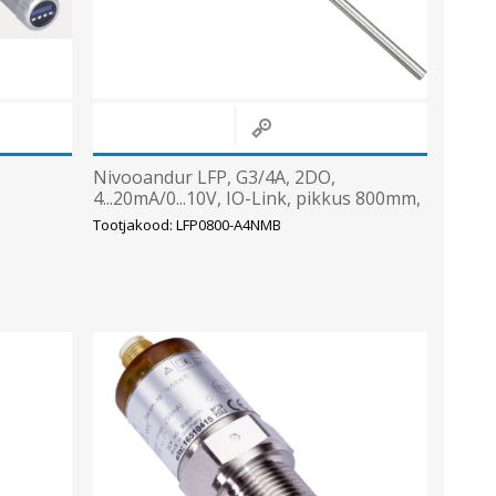
Nivooandur LFP, G3/4A, 2DO,
4...20mA/0...10V, IO-Link, pikkus 800mm,
M12 5-pin SICK
Tootjakood: LFP0800-A4NMB