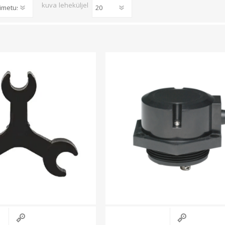
Süvistatavad lülitid ja pistikupesad IP44
kuva
leheküljel
Pinnapealsed lülitid ja pistikupesad IP20
Pinnapealsed lülitid ja pistikupesad IP44
Pinnapealsed lülitid ja pistikupesad IP55, IP65, IP67
Vaata kõiki