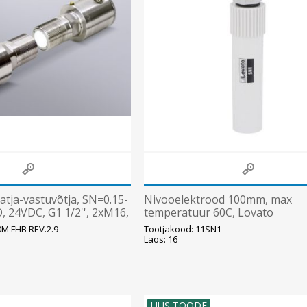
tja-vastuvõtja, SN=0.15-
Nivooelektrood 100mm, max
 24VDC, G1 1/2'', 2xM16,
temperatuur 60C, Lovato
m, Mütec
0M FHB REV.2.9
Tootjakood: 11SN1
Laos: 16
UUS TOODE