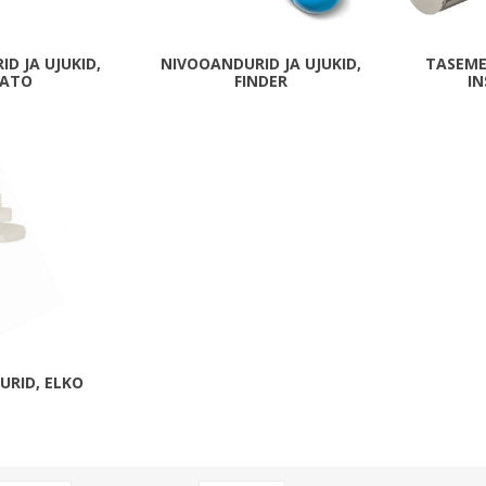
Päikeseenergia
Elektriautode laadijad ja komponendid
D JA UJUKID,
NIVOOANDURID JA UJUKID,
TASEME
VATO
FINDER
I
Kontrollerid
Sagedusmuundurid
Vaata kõiki
INSTALLATSIOONITARVIKUD
URID, ELKO