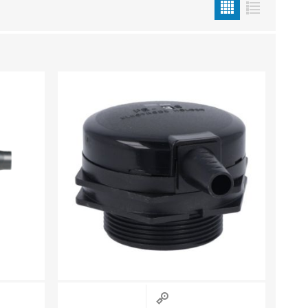
Sisevalgustid
Tulekindlad valgustid ja tarvikud
Tööstusvalgustid
Siinid ja valgustid
Vaata kõiki