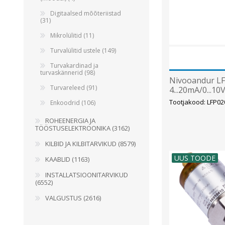
Digitaalsed mõõteriistad
(31)
Mikrolülitid (11)
Turvalülitid ustele (149)
Turvakardinad ja
turvaskännerid (98)
Nivooandur LF
Turvareleed (91)
4...20mA/0...1
Tootjakood: LFP0
Enkoodrid (106)
ROHEENERGIA JA
TÖÖSTUSELEKTROONIKA (3162)
KILBID JA KILBITARVIKUD (8579)
UUS TOODE
KAABLID (1163)
INSTALLATSIOONITARVIKUD
(6552)
VALGUSTUS (2616)