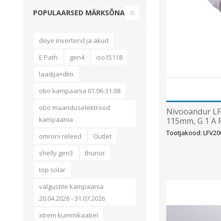
POPULAARSED MÄRKSÕNAD
deye inverterid ja akud
E Path
gen4
iso15118
laadija+dlm
obo kampaania 01.06-31.08
obo maanduselektrood
Nivooandur LF
kampaania
115mm, G 1 A P
DIN 43650, SI
Tootjakood: LFV2
omroni releed
Outlet
shelly gen3
thunor
top solar
valgustite kampaania
20.04.2026 - 31.07.2026
xtrem kummikaabel