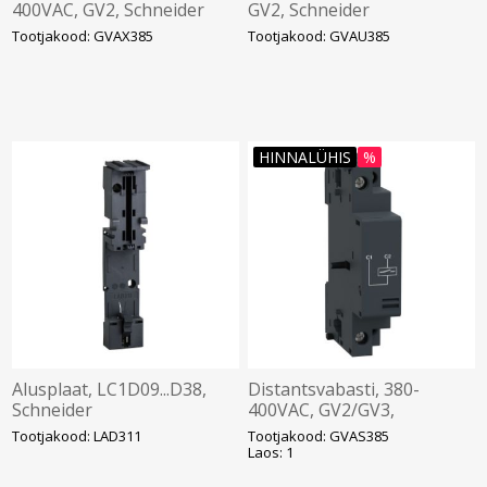
400VAC, GV2, Schneider
GV2, Schneider
Tootjakood: GVAX385
Tootjakood: GVAU385
HINNALÜHIS
%
Alusplaat, LC1D09...D38,
Distantsvabasti, 380-
Schneider
400VAC, GV2/GV3,
Schneider
Tootjakood: LAD311
Tootjakood: GVAS385
Laos: 1