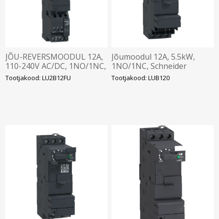
JÕU-REVERSMOODUL 12A,
Jõumoodul 12A, 5.5kW,
110-240V AC/DC, 1NO/1NC,
1NO/1NC, Schneider
Schneider
Tootjakood: LU2B12FU
Tootjakood: LUB120