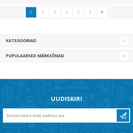
1
2
3
4
5
KATEGOORIAD
POPULAARSED MÄRKSÕNAD
UUDISKIRI