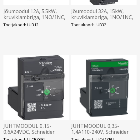
Jõumoodul 12A, 5.5kW,
Jõumoodul 32A, 15kW,
kruviklambriga, 1NO/1NC,
kruviklambriga, 1NO/1NC,
Schneider
Schneider
Tootjakood: LUB12
Tootjakood: LUB32
JUHTMOODUL 0,15-
JUHTMOODUL 0,35-
0,6A24VDC, Schneider
1,4A110-240V, Schneider
Tootjakood: LUCBX6BL
Tootjakood: LUCA1XFU