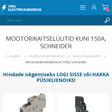
0
MOOTORIKAITSELÜLITID KUNI 150A,
LOGI SISSE
SCHNEIDER
SOOVIKORV
0
Avaleht
KILBID JA KILBITARVIKUD
Mootorikaitselüliti
Mootorikaitselülitid kuni 150A, Schneider
Hindade nägemiseks
LOGI SISSE
või
HAKKA
PÜSIKLIENDIKS
!