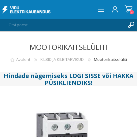
0
MOOTORIKAITSELÜLITI
LOGI SISSE
SOOVIKORV
Avaleht
KILBID JA KILBITARVIKUD
Mootorikaitselüliti
0
Hindade nägemiseks
LOGI SISSE
või
HAKKA
PÜSIKLIENDIKS
!