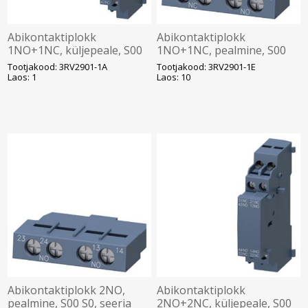
Abikontaktiplokk
Abikontaktiplokk
1NO+1NC, küljepeale, S00
1NO+1NC, pealmine, S00
S0, seeria 3RV2, Siemens
S0, seeria 3RV2, Siemens
Tootjakood: 3RV2901-1A
Tootjakood: 3RV2901-1E
Laos: 1
Laos: 10
Abikontaktiplokk 2NO,
Abikontaktiplokk
pealmine, S00 S0, seeria
2NO+2NC, küljepeale, S00