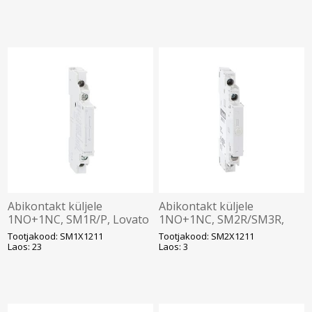
Abikontakt küljele
Abikontakt küljele
1NO+1NC, SM1R/P, Lovato
1NO+1NC, SM2R/SM3R,
Lovato
Tootjakood: SM1X1211
Tootjakood: SM2X1211
Laos: 23
Laos: 3