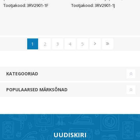
3RV2, Siemens
S0, seeria 3RV2, Siemens
Tootjakood: 3RV2901-1F
Tootjakood: 3RV2901-1J
1
2
3
4
5
KATEGOORIAD
POPULAARSED MÄRKSÕNAD
UUDISKIRI