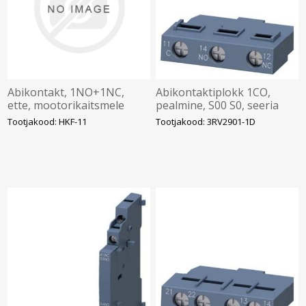
Abikontakt, 1NO+1NC,
Abikontaktiplokk 1CO,
ette, mootorikaitsmele
pealmine, S00 S0, seeria
MS325, ABB
3RV2, Siemens
Tootjakood: HKF-11
Tootjakood: 3RV2901-1D