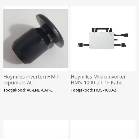
Hoymiles inverteri HMT
Hoymiles Mikroinverter
lõpumüts AC
HMS-1000-2T 1F Kahe
ühenduspesale, SOLAR
sisendiga. NANO SOLAR
Tootjakood: AC-END-CAP-L
Tootjakood: HMS-1000-2T