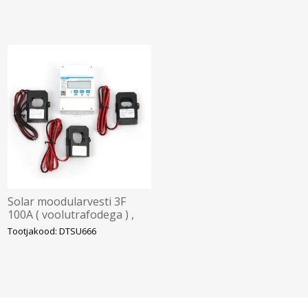
Solar moodularvesti 3F
100A ( voolutrafodega ) ,
Chint/Hoymiles
Tootjakood: DTSU666