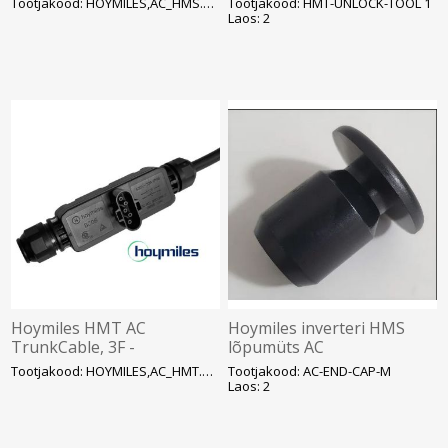
Tootjakood: HOYMILES,AC_HMS.CABL
Tootjakood: HMT-UNLOCK-TOOL 1
Laos: 2
Hoymiles HMT AC
Hoymiles inverteri HMS
TrunkCable, 3F -
lõpumüts AC
ühenduskaabel 3m, SOLAR
ühenduspesale, SOLAR
Tootjakood: HOYMILES,AC_HMT.CABL
Tootjakood: AC-END-CAP-M
Laos: 2