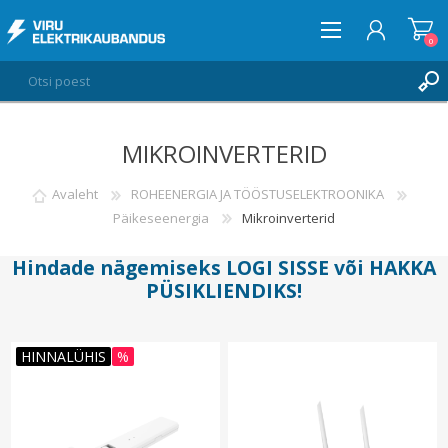
0
MIKROINVERTERID
LOGI SISSE
SOOVIKORV
Avaleht
ROHEENERGIA JA TÖÖSTUSELEKTROONIKA
0
Päikeseenergia
Mikroinverterid
Hindade nägemiseks
LOGI SISSE
või
HAKKA
PÜSIKLIENDIKS
!
HINNALÜHIS
%