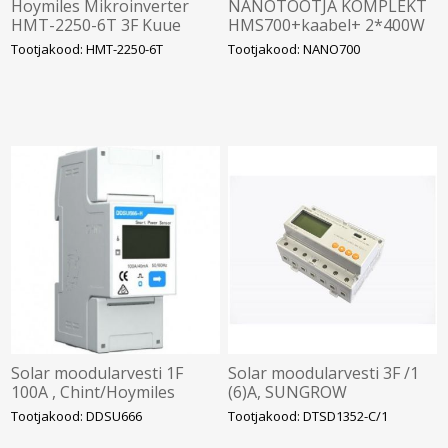
Hoymiles Mikroinverter
NANOTOOTJA KOMPLEKT
HMT-2250-6T 3F Kuue
HMS700+kaabel+ 2*400W
sisendiga. SOLAR
Tootjakood: HMT-2250-6T
Tootjakood: NANO700
Solar moodularvesti 1F
Solar moodularvesti 3F /1
100A , Chint/Hoymiles
(6)A, SUNGROW
Tootjakood: DDSU666
Tootjakood: DTSD1352-C/1