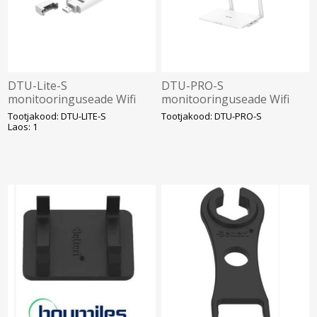
DTU-Lite-S
DTU-PRO-S
monitooringuseade Wifi
monitooringuseade Wifi
Hoymiles Sobib HMS ja
Hoymiles Sobib HMS ja
Tootjakood: DTU-LITE-S
Tootjakood: DTU-PRO-S
HMT mikroninverteritele.
HMT mikroninverteritele.
Laos: 1
SOLAR
SOLAR