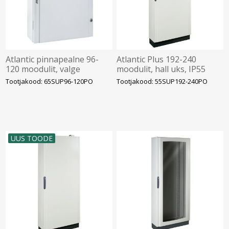
Atlantic pinnapealne 96-
Atlantic Plus 192-240
120 moodulit, valge
moodulit, hall uks, IP55
uks,IP65, tühi 910x670x212,
1810x730x250mm, IDE,
Tootjakood: 65SUP96-120PO
Tootjakood: 55SUP192-240PO
IDE
tootmine lõpetatud
UUS TOODE