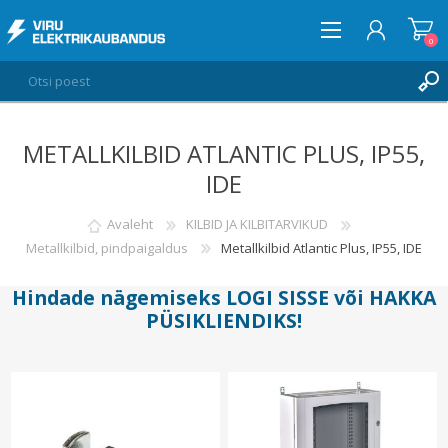
0
METALLKILBID ATLANTIC PLUS, IP55,
LOGI SISSE
IDE
SOOVIKORV
0
Avaleht
KILBID JA KILBITARVIKUD
Metallkilbid, pindpaigaldus
Metallkilbid Atlantic Plus, IP55, IDE
Hindade nägemiseks
LOGI SISSE
või
HAKKA
PÜSIKLIENDIKS
!