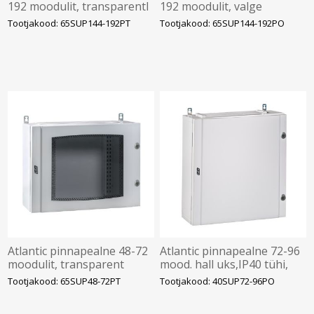
192 moodulit, transparentl
192 moodulit, valge
uks,IP65, tühi, IDE
uks,IP65, tühi, IDE
Tootjakood: 65SUP144-192PT
Tootjakood: 65SUP144-192PO
Atlantic pinnapealne 48-72
Atlantic pinnapealne 72-96
moodulit, transparent
mood. hall uks,IP40 tühi,
uks,IP65, tühi, IDE
IDE
Tootjakood: 65SUP48-72PT
Tootjakood: 40SUP72-96PO