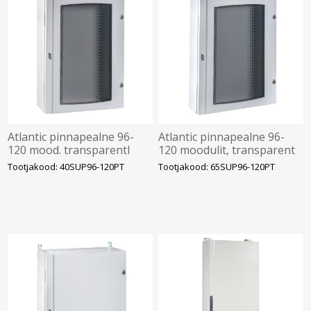
Atlantic pinnapealne 96-
Atlantic pinnapealne 96-
120 mood. transparentl
120 moodulit, transparent
uks,IP40 tühi, IDE
uks,IP65, tühi, IDE
Tootjakood: 40SUP96-120PT
Tootjakood: 65SUP96-120PT