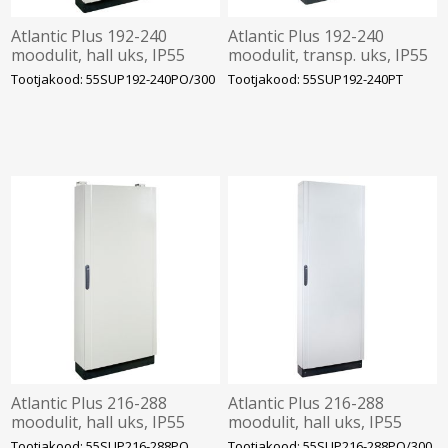
Atlantic Plus 192-240
Atlantic Plus 192-240
moodulit, hall uks, IP55
moodulit, transp. uks, IP55
1810x730x300mm, IDE
1810x730x250mm, IDE
Tootjakood: 55SUP192-240PO/300
Tootjakood: 55SUP192-240PT
Atlantic Plus 216-288
Atlantic Plus 216-288
moodulit, hall uks, IP55
moodulit, hall uks, IP55
2110x730x250mm, IDE,
2110x730x300mm, IDE
Tootjakood: 55SUP216-288PO
Tootjakood: 55SUP216-288PO/300