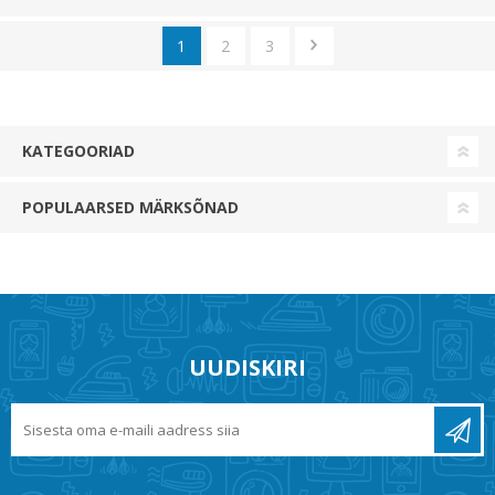
1
2
3
KATEGOORIAD
POPULAARSED MÄRKSÕNAD
UUDISKIRI