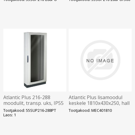
tootmine lõpetatud
Atlantic Plus 216-288
Atlantic Plus lisamoodul
moodulit, transp. uks, IP55
keskele 1810x430x250, hall
2110x730x250mm, IDE
Tootjakood: 55SUP216-288PT
Tootjakood: MEC401810
Laos: 1