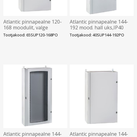
Atlantic pinnapealne 120-
Atlantic pinnapealne 144-
168 moodulit, valge
192 mood. hall uks,IP40
uks,IP65, tühi
tühi, IDE
Tootjakood: 65SUP120-168PO
Tootjakood: 40SUP144-192PO
1110x670x212, IDE
Atlantic pinnapealne 144-
Atlantic pinnapealne 144-