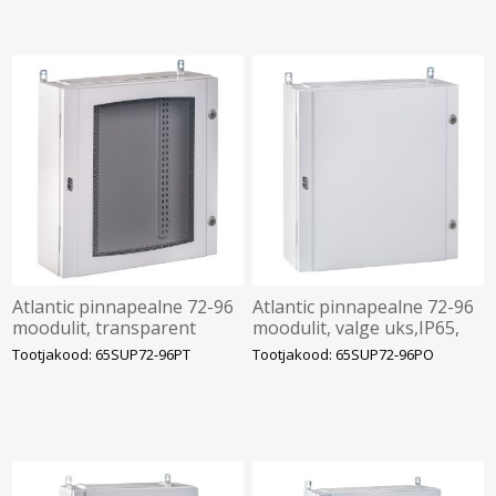
Atlantic pinnapealne 72-96
Atlantic pinnapealne 72-96
moodulit, transparent
moodulit, valge uks,IP65,
uks,IP65, tühi, IDE
tühi, IDE
Tootjakood: 65SUP72-96PT
Tootjakood: 65SUP72-96PO