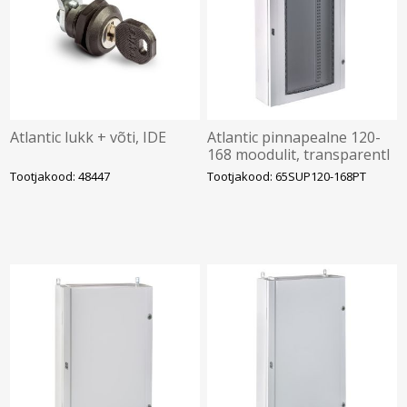
Atlantic lukk + võti, IDE
Atlantic pinnapealne 120-
168 moodulit, transparentl
uks,IP65, tühi, IDE
Tootjakood: 48447
Tootjakood: 65SUP120-168PT