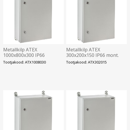
Metallkilp ATEX
Metallkilp ATEX
1000x800x300 IP66
300x200x150 IP66 mont.
mont.plaadiga, IDE
plaadiga, IDE
Tootjakood: ATX1008030
Tootjakood: ATX302015