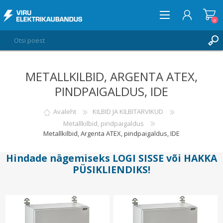
0
METALLKILBID, ARGENTA ATEX,
LOGI SISSE
PINDPAIGALDUS, IDE
SOOVIKORV
0
Avaleht
KILBID JA KILBITARVIKUD
Metallkilbid, pindpaigaldus
Metallkilbid, Argenta ATEX, pindpaigaldus, IDE
Hindade nägemiseks
LOGI SISSE
või
HAKKA
PÜSIKLIENDIKS
!