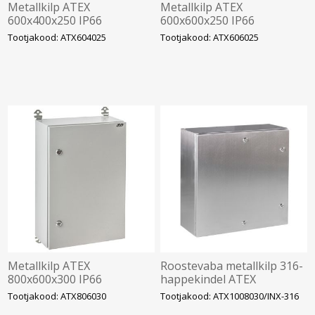
Metallkilp ATEX
Metallkilp ATEX
600x400x250 IP66
600x600x250 IP66
mont.plaadiga, IDE
mont.plaadiga, IDE
Tootjakood: ATX604025
Tootjakood: ATX606025
Metallkilp ATEX
Roostevaba metallkilp 316-
800x600x300 IP66
happekindel ATEX
mont.plaadiga, IDE
1000x800x300
Tootjakood: ATX806030
Tootjakood: ATX1008030/INX-316
mont.plaadiga IP66, IDE