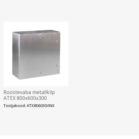
Roostevaba metallkilp
ATEX 800x600x300
mont.plaadiga IP66, 304L,
Tootjakood: ATX806030/INX
IDE