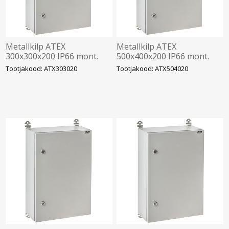
Metallkilp ATEX
Metallkilp ATEX
300x300x200 IP66 mont.
500x400x200 IP66 mont.
plaadiga, IDE
plaadiga, IDE
Tootjakood: ATX303020
Tootjakood: ATX504020