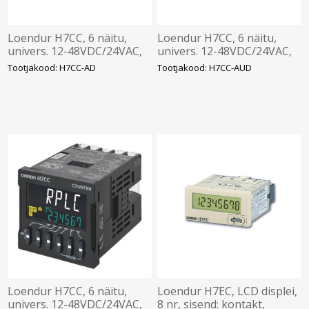
Loendur H7CC, 6 näitu,
Loendur H7CC, 6 näitu,
univers. 12-48VDC/24VAC,
univers. 12-48VDC/24VAC,
relee, Omron
relee, transistor, Omron
Tootjakood: H7CC-AD
Tootjakood: H7CC-AUD
Loendur H7CC, 6 näitu,
Loendur H7EC, LCD displei,
univers. 12-48VDC/24VAC,
8 nr, sisend: kontakt,