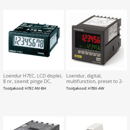
Loendur H7EC, LCD displei,
Loendur, digital,
8 nr, sisend: pinge DC,
multifunction, preset to 2-
akuga, RESET, must,
stage, SPST-NO, 3 A,
Tootjakood: H7EC-NV-BH
Tootjakood: H7BX-AW
Omron
Omron