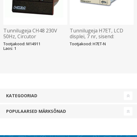
Tunnilugeja CH48 230V
Tunnilugeja H7ET, LCD
50Hz, Circutor
displei, 7 nr, sisend:
kontakt, akuga, RESET,
Tootjakood: M14911
Tootjakood: H7ET-N
24x48x55.5mm, Omron
Laos: 1
KATEGOORIAD
POPULAARSED MÄRKSÕNAD