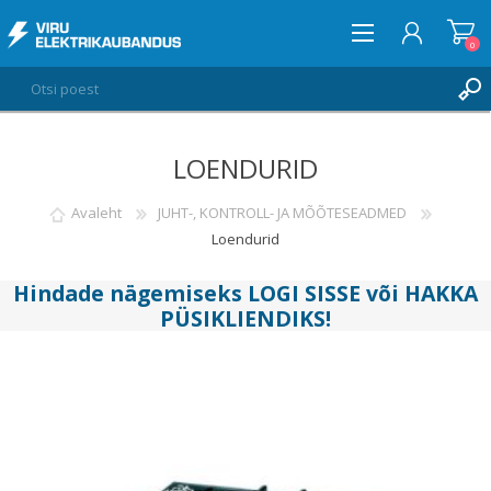
0
LOENDURID
LOGI SISSE
SOOVIKORV
Avaleht
JUHT-, KONTROLL- JA MÕÕTESEADMED
0
Loendurid
Hindade nägemiseks
LOGI SISSE
või
HAKKA
PÜSIKLIENDIKS
!