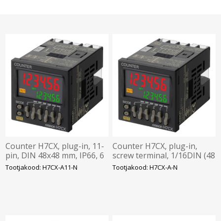
Counter H7CX, plug-in, 11-
Counter H7CX, plug-in,
pin, DIN 48x48 mm, IP66, 6
screw terminal, 1/16DIN (48
preset 6 actual count digits,
x 48mm), IP66, 6 preset 6
Tootjakood: H7CX-A11-N
Tootjakood: H7CX-A-N
multifunction: 1-
actual count digits, mu