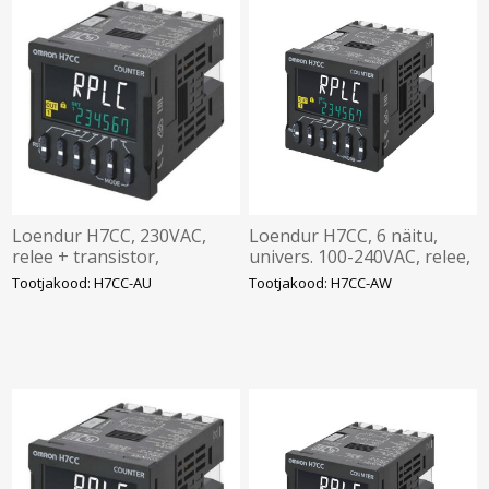
Loendur H7CC, 230VAC,
Loendur H7CC, 6 näitu,
relee + transistor,
univers. 100-240VAC, relee,
48x48x106mm, Omron
Omron
Tootjakood: H7CC-AU
Tootjakood: H7CC-AW