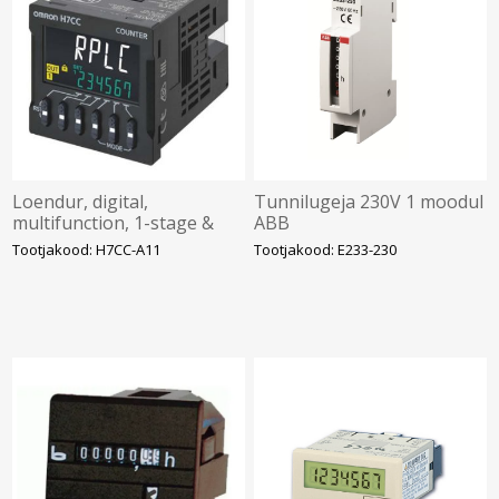
Loendur, digital,
Tunnilugeja 230V 1 moodul
multifunction, 1-stage &
ABB
total present, SPDT-NO,
Tootjakood: H7CC-A11
Tootjakood: E233-230
3A, 11-pin, Omron