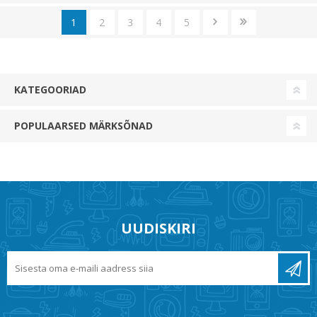
1
2
3
4
5
KATEGOORIAD
POPULAARSED MÄRKSÕNAD
UUDISKIRI