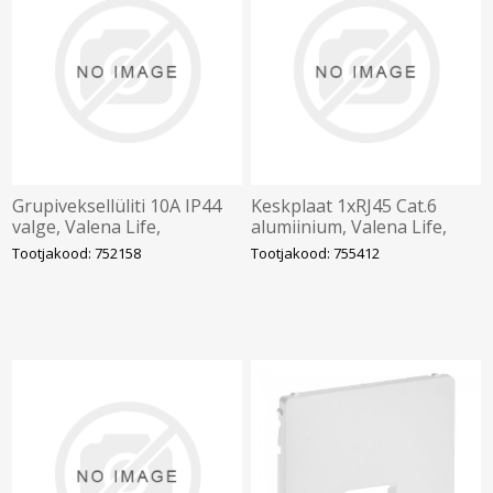
Grupiveksellüliti 10A IP44
Keskplaat 1xRJ45 Cat.6
valge, Valena Life,
alumiinium, Valena Life,
LEGRAND
LEGRAND
Tootjakood: 752158
Tootjakood: 755412