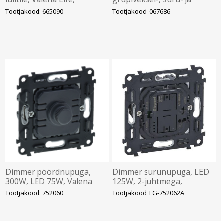
LEGRAND
grupisurulülitile , Valena
Tootjakood: 665090
Tootjakood: 067686
Life, LEGRAND
Dimmer pöördnupuga,
Dimmer surunupuga, LED
300W, LED 75W, Valena
125W, 2-juhtmega,
Life, LEGRAND
neutraalita, Valena Life,
Tootjakood: 752060
Tootjakood: LG-752062A
LEGRAND