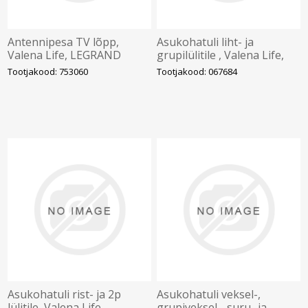
Antennipesa TV lõpp,
Asukohatuli liht- ja
Valena Life, LEGRAND
grupilülitile , Valena Life,
LEGRAND
Tootjakood: 753060
Tootjakood: 067684
Asukohatuli rist- ja 2p
Asukohatuli veksel-,
lülitile, Valena Life,
grupiveksel-, suru- ja