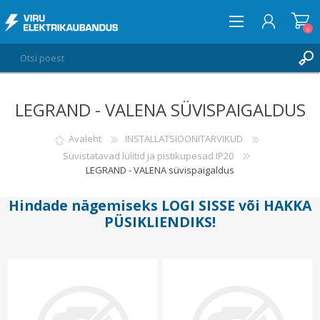
0
LEGRAND - VALENA SÜVISPAIGALDUS
LOGI SISSE
SOOVIKORV
Avaleht
INSTALLATSIOONITARVIKUD
0
Süvistatavad lülitid ja pistikupesad IP20
LEGRAND - VALENA süvispaigaldus
Hindade nägemiseks
LOGI SISSE
või
HAKKA
PÜSIKLIENDIKS
!