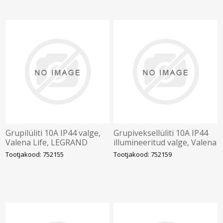
Grupilüliti 10A IP44 valge,
Grupiveksellüliti 10A IP44
Valena Life, LEGRAND
illumineeritud valge, Valena
Life, LEGRAND
Tootjakood: 752155
Tootjakood: 752159