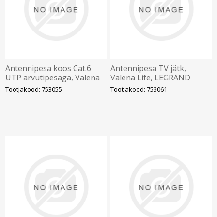
Antennipesa koos Cat.6
Antennipesa TV jätk,
UTP arvutipesaga, Valena
Valena Life, LEGRAND
Life, LEGRAND
Tootjakood: 753055
Tootjakood: 753061