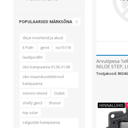
POPULAARSED MÄRKSÕNAD
deye inverterid ja akud
E Path
gen4
iso15118
laadija+dlm
Arvutipesa 1xRJ
NILOE STEP, 
obo kampaania 01.06-31.08
Tootjakood: 86346
obo maanduselektrood
kampaania
omroni releed
Outlet
shelly gen3
thunor
HINNALÜHIS
top solar
valgustite kampaania