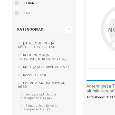
LEGRAND
Juhtimisahelate nupud ( ava 8, 16 ja 22 mm )
ELKO
Elektromehaaniline relee
Pooljuhtreleed
KATEGOORIAD
Toiteplokid AC/DC, DC/DC
Vaata kõiki
JUHT-, KONTROLL- JA
MÕÕTESEADMED (5128)
KAABLID
ROHEENERGIA JA
TÖÖSTUSELEKTROONIKA (3162)
KILBID JA KILBITARVIKUD (8579)
KAABLID (1163)
INSTALLATSIOONITARVIKUD
Antennipesa TV
(6552)
alumiinium, s
Süvistatavad lülitid ja
Tootjakood: 86337
pistikupesad IP44 (48)
Pinnapealsed lülitid ja
pistikupesad IP20 (55)