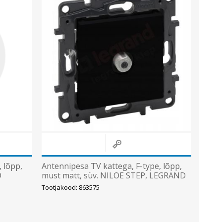
Metallkilbid, süvispaigaldus
Metallkilbid, pindpaigaldus
Kilbid, aluspaigaldus
Plastkilbid, süvispaigaldus
Vaata kõiki
VALGUSTUS
 lõpp,
Antennipesa TV kattega, F-type, lõpp,
D
must matt, süv. NILOE STEP, LEGRAND
Tootjakood: 863575