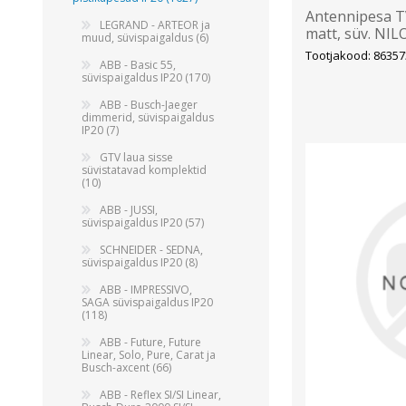
Antennipesa TV
LEGRAND - ARTEOR ja
matt, süv. NI
muud, süvispaigaldus (6)
Tootjakood: 86357
ABB - Basic 55,
süvispaigaldus IP20 (170)
ABB - Busch-Jaeger
dimmerid, süvispaigaldus
IP20 (7)
GTV laua sisse
süvistatavad komplektid
(10)
ABB - JUSSI,
süvispaigaldus IP20 (57)
SCHNEIDER - SEDNA,
süvispaigaldus IP20 (8)
ABB - IMPRESSIVO,
SAGA süvispaigaldus IP20
(118)
ABB - Future, Future
Linear, Solo, Pure, Carat ja
Busch-axcent (66)
ABB - Reflex SI/SI Linear,