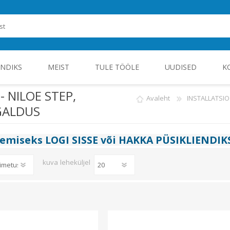
ENDIKS
MEIST
TULE TÖÖLE
UUDISED
K
 NILOE STEP,
Avaleht
INSTALLATSI
GALDUS
ROHEENERGIA JA TÖÖSTUSELEKTROONIKA
gemiseks
LOGI SISSE
või
HAKKA PÜSIKLIENDIK
kuva
leheküljel