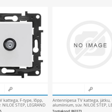
Süvistatavad lülitid ja pistikupesad IP44
Pinnapealsed lülitid ja pistikupesad IP20
Pinnapealsed lülitid ja pistikupesad IP44
Pinnapealsed lülitid ja pistikupesad IP55, IP65, IP67
Vaata kõiki
 kattega, F-type, lõpp,
Antennipesa TV kattega, jätku,
üv. NILOE STEP, LEGRAND
alumiinium, süv. NILOE STEP,
5
Tootjakood: 863373