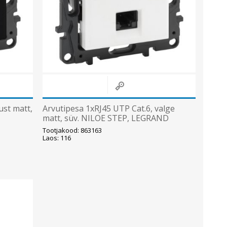
ust matt,
Arvutipesa 1xRJ45 UTP Cat.6, valge
matt, süv. NILOE STEP, LEGRAND
Tootjakood: 863163
Laos: 116