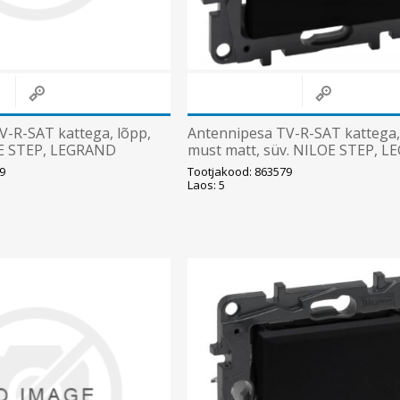
V-R-SAT kattega, lõpp,
Antennipesa TV-R-SAT kattega,
LOE STEP, LEGRAND
must matt, süv. NILOE STEP, 
9
Tootjakood: 863579
Laos: 5