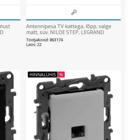
 must
Antennipesa TV kattega, lõpp, valge
ND
matt, süv. NILOE STEP, LEGRAND
Tootjakood: 863174
Laos: 22
HINNALÜHIS
%