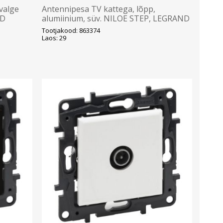
valge
Antennipesa TV kattega, lõpp,
ND
alumiinium, süv. NILOE STEP, LEGRAND
Tootjakood: 863374
Laos: 29