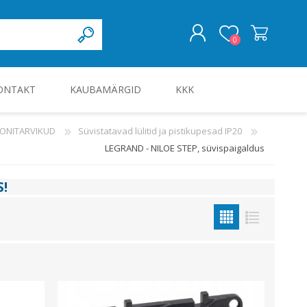
0
ONTAKT
KAUBAMÄRGID
KKK
LOGI SISSE
OONITARVIKUD
Süvistatavad lülitid ja pistikupesad IP20
LEGRAND - NILOE STEP, süvispaigaldus
KILBID JA KILBITARVIKUD
S
!