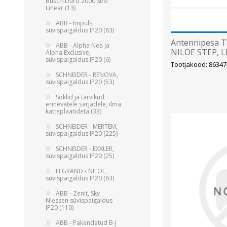
Busch-Duro 2000 SI/SI
Linear (13)
ABB - Impuls,
süvispaigaldus IP20 (63)
Antennipesa TV 
ABB - Alpha Nea ja
NILOE STEP, 
Alpha Exclusive,
süvispaigaldus IP20 (6)
Tootjakood: 86347
SCHNEIDER - RENOVA,
süvispaigaldus IP20 (53)
Soklid ja tarvikud
erinevatele sarjadele, ilma
katteplaatideta (33)
SCHNEIDER - MERTEM,
süvispaigaldus IP20 (225)
SCHNEIDER - EXXLER,
süvispaigaldus IP20 (25)
LEGRAND - NILOE,
süvispaigaldus IP20 (63)
ABB - Zenit, Sky
Niessen süvispaigaldus
IP20 (110)
ABB - Pakendatud B-J