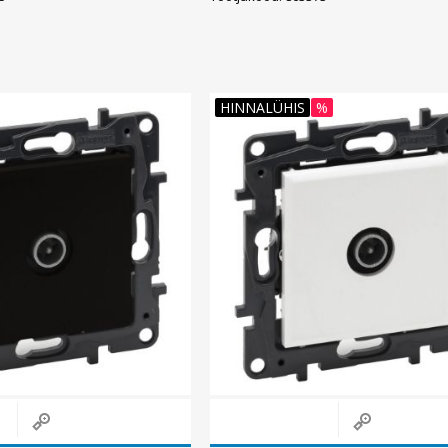
HINNALÜHIS
%