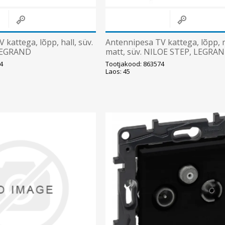
kattega, lõpp, hall, süv.
Antennipesa TV kattega, lõpp,
LEGRAND
matt, süv. NILOE STEP, LEGRA
4
Tootjakood: 863574
Laos: 45