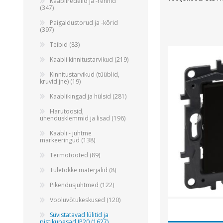
Kaabliredelid ja -rennid
(347)
Paigaldustorud ja -kõrid
(397)
Teibid (83)
Kaabli kinnitustarvikud (219)
Kinnitustarvikud (tüüblid,
kruvid jne) (19)
Kaablikingad ja hülsid (281)
Harutoosid,
ühendusklemmid ja lisad (196)
Kaabli - juhtme
markeeringud (138)
Termotooted (89)
Tuletõkke materjalid (8)
Pikendusjuhtmed (122)
Vooluvõtukeskused (120)
Süvistatavad lülitid ja
pistikupesad IP20 (1627)