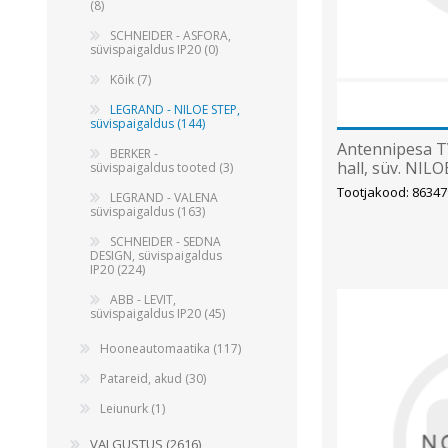
(8)
SCHNEIDER - ASFORA,
süvispaigaldus IP20 (0)
Kõik (7)
LEGRAND - NILOE STEP,
süvispaigaldus (144)
Antennipesa T
BERKER -
hall, süv. NI
süvispaigaldus tooted (3)
Tootjakood: 86347
LEGRAND - VALENA
süvispaigaldus (163)
SCHNEIDER - SEDNA
DESIGN, süvispaigaldus
IP20 (224)
ABB - LEVIT,
süvispaigaldus IP20 (45)
Hooneautomaatika (117)
Patareid, akud (30)
Leiunurk (1)
VALGUSTUS (2616)