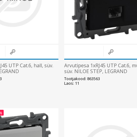
45 UTP Cat.6, hall, süv.
Arvutipesa 1xRJ45 UTP Cat.6, m
LEGRAND
süv. NILOE STEP, LEGRAND
3
Tootjakood: 863563
Laos: 11
%