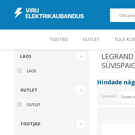
TOOTED
OUTLET
TULE KLI
LEGRAND -
LAOS
SÜVISPAI
JUHT-, KONTROLL- JA MÕÕTESEADMED
LAOS
Hindade nä
OUTLET
Sorteeri
OUTLET
TOOTJAD