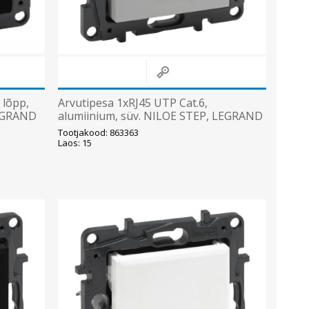
 lõpp,
Arvutipesa 1xRJ45 UTP Cat.6,
LEGRAND
alumiinium, süv. NILOE STEP, LEGRAND
Tootjakood: 863363
Laos: 15