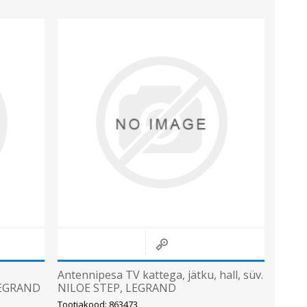
Sisevalgustid
Tulekindlad valgustid ja tarvikud
Tööstusvalgustid
Siinid ja valgustid
Vaata kõiki
Antennipesa TV kattega, jätku, hall, süv.
 LEGRAND
NILOE STEP, LEGRAND
Tootjakood: 863473