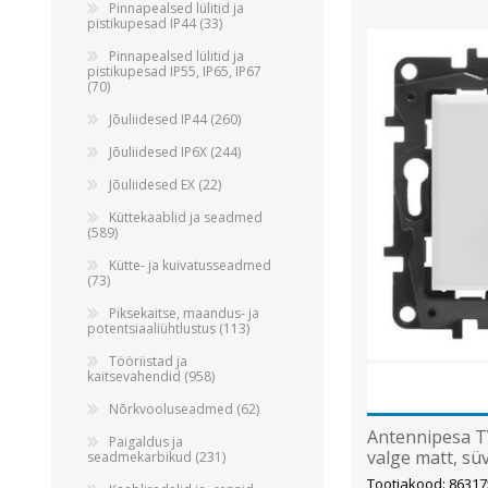
Alumiiniumkaablid ja -juhtmed
Pinnapealsed lülitid ja
pistikupesad IP44 (33)
Vaskkaablid ja -juhtmed
Pinnapealsed lülitid ja
Painduvad kontrollkaablid
pistikupesad IP55, IP65, IP67
(70)
Nõrkvoolukaablid
Jõuliidesed IP44 (260)
Jõuliidesed IP6X (244)
Jõuliidesed EX (22)
Küttekaablid ja seadmed
(589)
Kütte- ja kuivatusseadmed
(73)
Piksekaitse, maandus- ja
potentsiaaliühtlustus (113)
Tööriistad ja
kaitsevahendid (958)
Nõrkvooluseadmed (62)
Antennipesa TV
Paigaldus ja
valge matt, s
seadmekarbikud (231)
Tootjakood: 86317