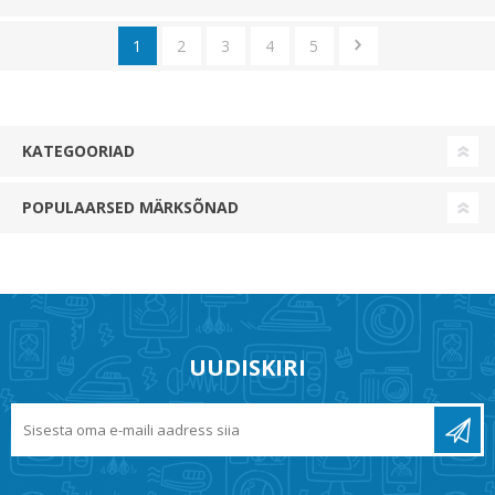
1
2
3
4
5
KATEGOORIAD
POPULAARSED MÄRKSÕNAD
UUDISKIRI