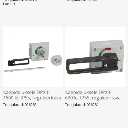
1tk, Legrand
m.plaadist ukseni 206-
Laos: 3
435mm, Legrand
Käepide uksele DPX3-
Käepide uksele DPX3-
1600'le, IP55, reguleeritava
630'le, IP55, reguleeritava
vardaga, Legrand
vardaga, m.plaadist ukseni
Tootjakood: 026283
Tootjakood: 026281
236-452mm, Legrand