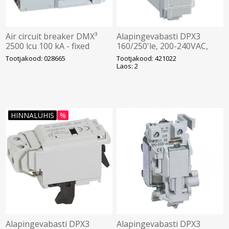
Air circuit breaker DMX³
Alapingevabasti DPX3
2500 lcu 100 kA - fixed
160/250'le, 200-240VAC,
version - 3P - 2000 A,
Legrand
Tootjakood: 028665
Tootjakood: 421022
Legrand
Laos: 2
HINNALÜHIS
%
Alapingevabasti DPX3
Alapingevabasti DPX3