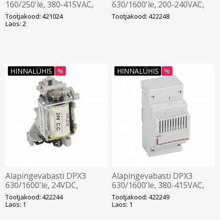
160/250'le, 380-415VAC,
630/1600'le, 200-240VAC,
Legrand
Legrand
Tootjakood: 421024
Tootjakood: 422248
Laos: 2
HINNALÜHIS
%
HINNALÜHIS
%
Alapingevabasti DPX3
Alapingevabasti DPX3
630/1600'le, 24VDC,
630/1600'le, 380-415VAC,
Legrand
Legrand
Tootjakood: 422244
Tootjakood: 422249
Laos: 1
Laos: 1