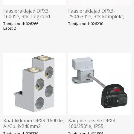
Faasieraldajad DPX3-
Faasieraldajad DPX3-
1600'le, 3tk, Legrand
250/630'le, 3tk komplekt,
Legrand
Tootjakood: 026266
Tootjakood: 026230
Laos: 2
Kaabliklemm DPX3-1600'le,
Käepide uksele DPX3
Al/Cu 4x240mm2
160/250'le, IP55,
plank/4x185mm2 kiuline,
reguleeritava vardaga,
Tootjakood: 026270
Tootjakood: 421004