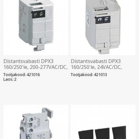
Distantsvabasti DPX3
Distantsvabasti DPX3
160/250'le, 200-277VAC/DC,
160/250'le, 24VAC/DC,
Legrand
Legrand
Tootjakood: 421016
Tootjakood: 421013
Laos: 2