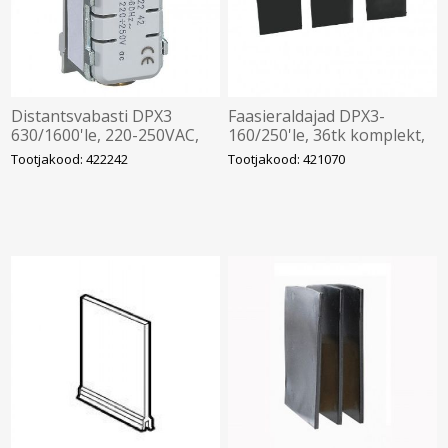
Distantsvabasti DPX3
Faasieraldajad DPX3-
630/1600'le, 220-250VAC,
160/250'le, 36tk komplekt,
Legrand
Legrand
Tootjakood: 422242
Tootjakood: 421070