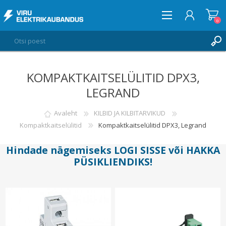
0
KOMPAKTKAITSELÜLITID DPX3,
LOGI SISSE
LEGRAND
SOOVIKORV
0
Avaleht
KILBID JA KILBITARVIKUD
Kompaktkaitselülitid
Kompaktkaitselülitid DPX3, Legrand
Hindade nägemiseks
LOGI SISSE
või
HAKKA
PÜSIKLIENDIKS
!