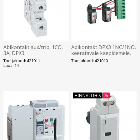
Abikontakt aux/trip, 1CO,
Abikontakt DPX3 1NC/1NO,
3A, DPX3
keeratavale käepidemele,
160/250/630/1600'le,
Legrand
Tootjakood: 421011
Tootjakood: 421010
Legrand
Laos: 14
HINNALÜHIS
%