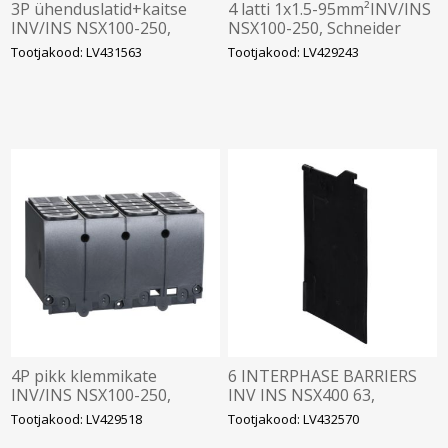
3P ühenduslatid+kaitse
4 latti 1x1.5-95mm²INV/INS
INV/INS NSX100-250,
NSX100-250, Schneider
Schneider
Tootjakood: LV431563
Tootjakood: LV429243
4P pikk klemmikate
6 INTERPHASE BARRIERS
INV/INS NSX100-250,
INV INS NSX400 63,
Schneider
Schneider
Tootjakood: LV429518
Tootjakood: LV432570