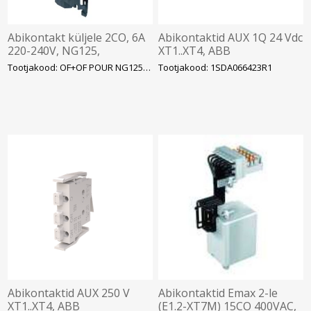
Abikontakt küljele 2CO, 6A
Abikontaktid AUX 1Q 24 Vdc
220-240V, NG125,
XT1..XT4, ABB
Schneider
Tootjakood: OF+OF POUR NG1252 X
Tootjakood: 1SDA066423R1
Abikontaktid AUX 250 V
Abikontaktid Emax 2-le
XT1..XT4, ABB
(E1.2-XT7M) 15CO 400VAC,