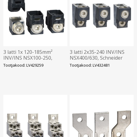
3 latti 1x 120-185mm²
3 latti 2x35-240 INV/INS
INV/INS NSX100-250,
NSX400/630, Schneider
Schneider
Tootjakood: LV429259
Tootjakood: LV432481