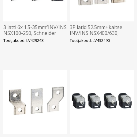
3 latti 6x 1.5-35mm²INV/INS
3P latid 52.5mm+kaitse
NSX100-250, Schneider
INV/INS NSX400/630,
Schneider
Tootjakood: LV429248
Tootjakood: LV432490