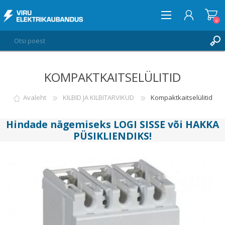
0
KOMPAKTKAITSELÜLITID
LOGI SISSE
SOOVIKORV
Avaleht
KILBID JA KILBITARVIKUD
Kompaktkaitselülitid
0
Hindade nägemiseks
LOGI SISSE
või
HAKKA
PÜSIKLIENDIKS
!