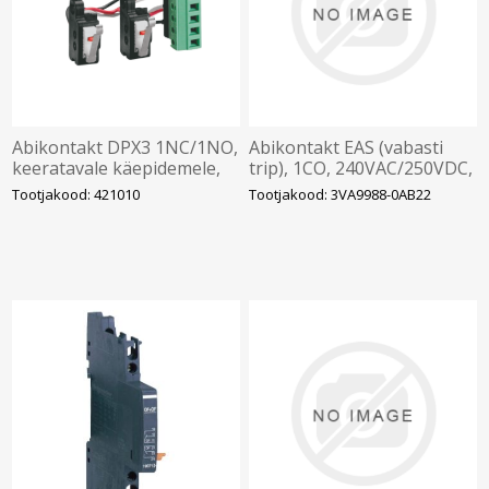
Abikontakt DPX3 1NC/1NO,
Abikontakt EAS (vabasti
keeratavale käepidemele,
trip), 1CO, 240VAC/250VDC,
Legrand
Ith 6A, 7mm, 3VA2, Siemens
Tootjakood: 421010
Tootjakood: 3VA9988-0AB22