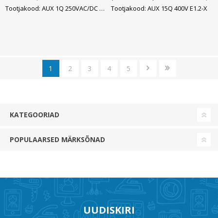
ABB
Tootjakood: AUX 1Q 250VAC/DC XT1
Tootjakood: AUX 15Q 400V E1.2-X
1
2
3
4
5
KATEGOORIAD
POPULAARSED MÄRKSÕNAD
UUDISKIRI