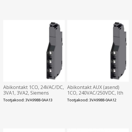
Abikontakt 1CO, 24VAC/DC,
Abikontakt AUX (asend)
3VA1, 3VA2, Siemens
1CO, 240VAC/250VDC, Ith
6A, 7mm, 3VA1/3VA2,
Tootjakood: 3VA9988-0AA13
Tootjakood: 3VA9988-0AA12
Siemens