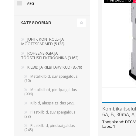
AEG
Juhtimisahelate nupud ( ava 8, 16 ja 22 mm )
Elektromehaaniline relee
KATEGOORIAD
Pooljuhtreleed
Toiteplokid AC/DC, DC/DC
JUHT-, KONTROLL- JA
Vaata kõiki
MÕÕTESEADMED (5128)
ROHEENERGIA JA
TÖÖSTUSELEKTROONIKA (3162)
KAABLID
KILBID JA KILBITARVIKUD (8579)
Metallkilbid, süvispaigaldus
(70)
Metallkilbid, pindpaigaldus
(906)
Kilbid, aluspaigaldus (495)
Kombikaitselül
Plastkilbid, süvispaigaldus
6A, B, 30mA, A
(33)
Tootjakood: DECA
Plastkilbid, pindpaigaldus
Laos: 1
(245)