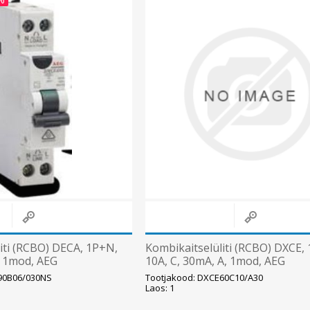
Päikeseenergia
Elektriautode laadijad ja komponendid
Kontrollerid
Sagedusmuundurid
Vaata kõiki
INSTALLATSIOONITARVIKUD
iti (RCBO) DECA, 1P+N,
Kombikaitselüliti (RCBO) DXCE,
, 1mod, AEG
10A, C, 30mA, A, 1mod, AEG
90B06/030NS
Tootjakood: DXCE60C10/A30
Laos: 1