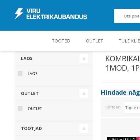
TOOTED
OUTLET
TULE KLI
KOMBIKAI
LAOS
1MOD, 1P
JUHT-, KONTROLL- JA MÕÕTESEADMED
LAOS
Hindade nä
OUTLET
Sorteeri
OUTLET
TOOTJAD
HINNALÜHIS