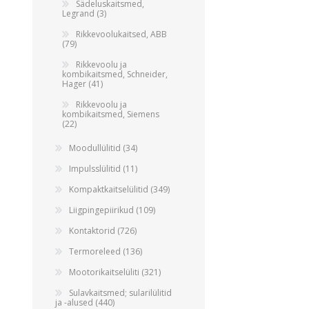
Sädeluskaitsmed,
Legrand (3)
Rikkevoolukaitsed, ABB
(79)
Rikkevoolu ja
kombikaitsmed, Schneider,
Hager (41)
Rikkevoolu ja
kombikaitsmed, Siemens
(22)
Moodullülitid (34)
Impulsslülitid (11)
Kompaktkaitselülitid (349)
Liigpingepiirikud (109)
Kontaktorid (726)
Termoreleed (136)
Mootorikaitselüliti (321)
Sulavkaitsmed; sularilülitid
ja -alused (440)