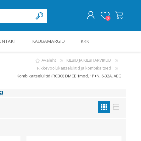
0
ONTAKT
KAUBAMÄRGID
KKK
LOGI SISSE
Avaleht
KILBID JA KILBITARVIKUD
Rikkevoolukaitselülitid ja kombikaitsed
KILBID JA KILBITARVIKUD
Kombikaitselülitid (RCBO) DMCE 1mod, 1P+N, 6-32A, AEG
S
!