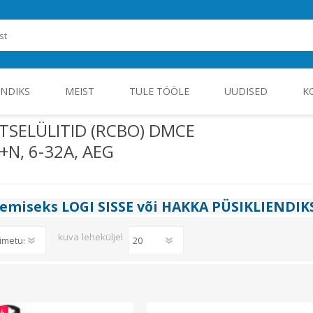
ENDIKS
MEIST
TULE TÖÖLE
UUDISED
K
TSELÜLITID (RCBO) DMCE
+N, 6-32A, AEG
ROHEENERGIA JA TÖÖSTUSELEKTROONIKA
gemiseks
LOGI SISSE
või
HAKKA PÜSIKLIENDIK
kuva
leheküljel
%