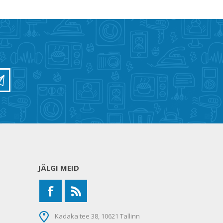
JÄLGI MEID
Kadaka tee 38, 10621 Tallinn