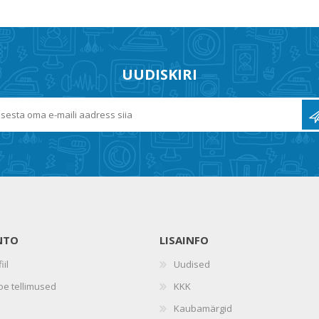
UUDISKIRI
NTO
LISAINFO
iil
Uudised
oe tellimused
KKK
Kaubamärgid