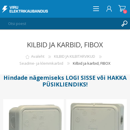
0
KILBID JA KARBID, FIBOX
LOGI SISSE
SOOVIKORV
Avaleht
KILBID JA KILBITARVIKUD
0
Seadme- ja klemmkarbid
Kilbid ja karbid, FIBOX
Hindade nägemiseks
LOGI SISSE
või
HAKKA
PÜSIKLIENDIKS
!