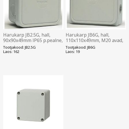
Harukarp JB2.5G, hall,
Harukarp JB6G, hall,
90x90x49mm IP65 p.pealne,
110x110x49mm, M20 avad,
FIBOX
IP65 p.pealne, FIBOX
Tootjakood: JB2.5G
Tootjakood: JB6G
Laos: 162
Laos: 19