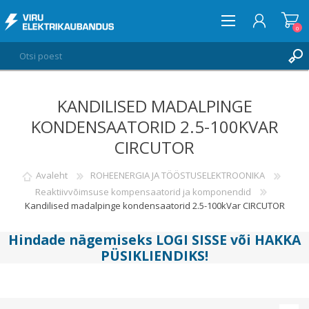
0
KANDILISED MADALPINGE
LOGI SISSE
KONDENSAATORID 2.5-100KVAR
SOOVIKORV
0
CIRCUTOR
Avaleht
ROHEENERGIA JA TÖÖSTUSELEKTROONIKA
Reaktiivvõimsuse kompensaatorid ja komponendid
Kandilised madalpinge kondensaatorid 2.5-100kVar CIRCUTOR
Hindade nägemiseks
LOGI SISSE
või
HAKKA
PÜSIKLIENDIKS
!