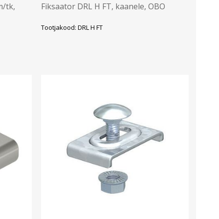
m/tk,
Fiksaator DRL H FT, kaanele, OBO
Tootjakood: DRL H FT