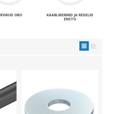
Metallkilbid, süvispaigaldus
Metallkilbid, pindpaigaldus
RVIKUD OBO
KAABLIRENNID JA REDELID
ENSTO
Kilbid, aluspaigaldus
Plastkilbid, süvispaigaldus
Vaata kõiki
VALGUSTUS