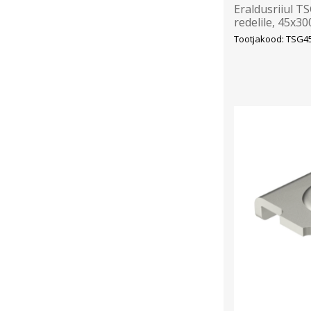
Eraldusriiul TS
redelile, 45x
Tootjakood: TSG4