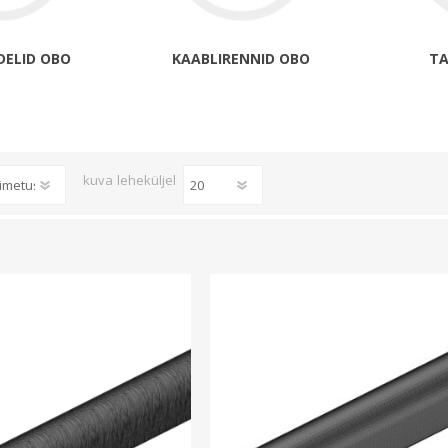
Päikeseenergia
Elektriautode laadijad ja komponendid
DELID OBO
KAABLIRENNID OBO
TA
Kontrollerid
Sagedusmuundurid
Vaata kõiki
kuva
leheküljel
INSTALLATSIOONITARVIKUD