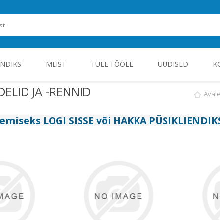
ENDIKS
MEIST
TULE TÖÖLE
UUDISED
K
ELID JA -RENNID
Avale
ROHEENERGIA JA TÖÖSTUSELEKTROONIKA
gemiseks
LOGI SISSE
või
HAKKA PÜSIKLIENDIK