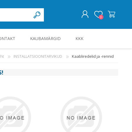
0
ONTAKT
KAUBAMÄRGID
KKK
LOGI SISSE
ht
INSTALLATSIOONITARVIKUD
Kaabliredelid ja -rennid
KILBID JA KILBITARVIKUD
S
!