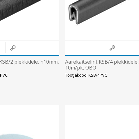
Süvistatavad lülitid ja pistikupesad IP44
Pinnapealsed lülitid ja pistikupesad IP20
Pinnapealsed lülitid ja pistikupesad IP44
Pinnapealsed lülitid ja pistikupesad IP55, IP65, IP67
Vaata kõiki
 KSB/2 plekkidele, h10mm,
Äärekaitselint KSB/4 plekkidel
10m/pk, OBO
2PVC
Tootjakood: KSB/4PVC