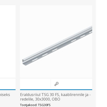
miseks
Eraldusriiul TSG 30 FS, kaablirennile ja -
redelile, 30x3000, OBO
Tootjakood: TSG30FS