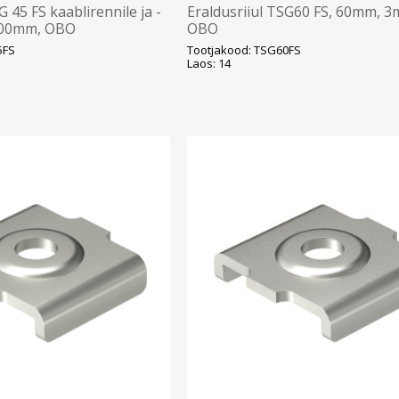
G 45 FS kaablirennile ja -
Eraldusriiul TSG60 FS, 60mm, 3
3000mm, OBO
OBO
5FS
Tootjakood: TSG60FS
Laos: 14