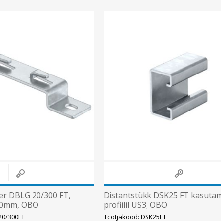
er DBLG 20/300 FT,
Distantstükk DSK25 FT kasuta
300mm, OBO
profiilil US3, OBO
20/300FT
Tootjakood: DSK25FT