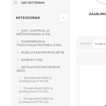
OBO BETTERMAN
Juhtimisahelate nupud ( ava 8, 16 ja 22 mm )
Elektromehaaniline relee
KAABLIRE
KATEGOORIAD
Pooljuhtreleed
Toiteplokid AC/DC, DC/DC
JUHT-, KONTROLL- JA
Vaata kõiki
MÕÕTESEADMED (5128)
ROHEENERGIA JA
Sorteeri
TÖÖSTUSELEKTROONIKA (3162)
KAABLID
KILBID JA KILBITARVIKUD (8579)
KAABLID (1163)
INSTALLATSIOONITARVIKUD
(6552)
Süvistatavad lülitid ja
pistikupesad IP44 (48)
Pinnapealsed lülitid ja
pistikupesad IP20 (55)
Pinnapealsed lülitid ja
pistikupesad IP44 (33)