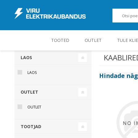
TOOTED
OUTLET
TULE KLI
KAABLIRED
LAOS
JUHT-, KONTROLL- JA MÕÕTESEADMED
LAOS
Hindade nä
OUTLET
OUTLET
TOOTJAD