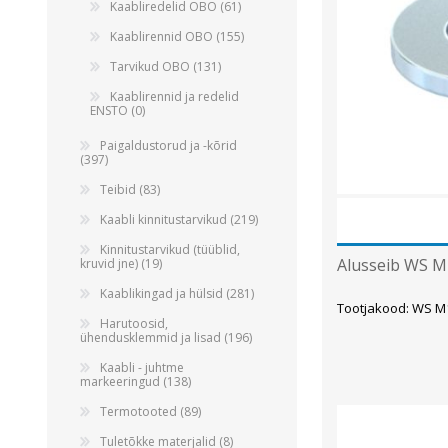
Kaabliredelid OBO (61)
Kaablirennid OBO (155)
Tarvikud OBO (131)
Kaablirennid ja redelid
ENSTO (0)
Paigaldustorud ja -kõrid
(397)
Teibid (83)
Kaabli kinnitustarvikud (219)
Kinnitustarvikud (tüüblid,
Alusseib WS M
kruvid jne) (19)
Kaablikingad ja hülsid (281)
Tootjakood: WS M
Harutoosid,
ühendusklemmid ja lisad (196)
Kaabli - juhtme
markeeringud (138)
Termotooted (89)
Tuletõkke materjalid (8)