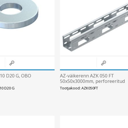
10 D20 G, OBO
AZ-väikerenn AZK 050 FT
50x50x3000mm, perforeeritud
kuumtsink, OBO
10 D20 G
Tootjakood: AZK050FT