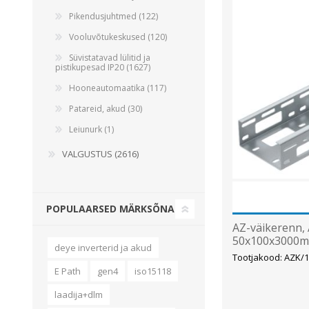
Pikendusjuhtmed (122)
Vooluvõtukeskused (120)
Süvistatavad lülitid ja
pistikupesad IP20 (1627)
Hooneautomaatika (117)
Patareid, akud (30)
Leiunurk (1)
VALGUSTUS (2616)
POPULAARSED MÄRKSÕNAD
AZ-väikerenn, 
50x100x3000mm
deye inverterid ja akud
Tootjakood: AZK/
E Path
gen4
iso15118
laadija+dlm