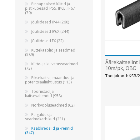
Alumiiniumkaablid ja -juhtmed
Pinnapealsed lülitid ja
pistikupesad IP55, IP65, IP67
Vaskkaablid ja -juhtmed
(70)
Painduvad kontrollkaablid
Jõuliidesed IP44 (260)
Nõrkvoolukaablid
Jõuliidesed IP6X (244)
Jõuliidesed EX (22)
Küttekaablid ja seadmed
(589)
Äärekaitselint
Kütte- ja kuivatusseadmed
10m/pk, OBO
(73)
Tootjakood: KSB/
Piksekaitse, maandus- ja
potentsiaaliühtlustus (113)
Tööriistad ja
kaitsevahendid (958)
Nõrkvooluseadmed (62)
Paigaldus ja
seadmekarbikud (231)
Kaabliredelid ja -rennid
(347)