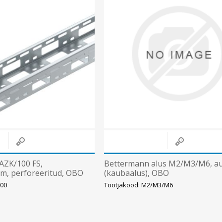
AZK/100 FS,
Bettermann alus M2/M3/M6, a
, perforeeritud, OBO
(kaubaalus), OBO
100
Tootjakood: M2/M3/M6