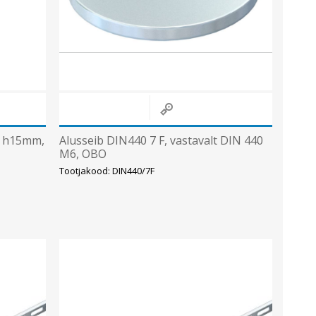
Sisevalgustid
Tulekindlad valgustid ja tarvikud
Tööstusvalgustid
Siinid ja valgustid
Vaata kõiki
e, h15mm,
Alusseib DIN440 7 F, vastavalt DIN 440
M6, OBO
Tootjakood: DIN440/7F