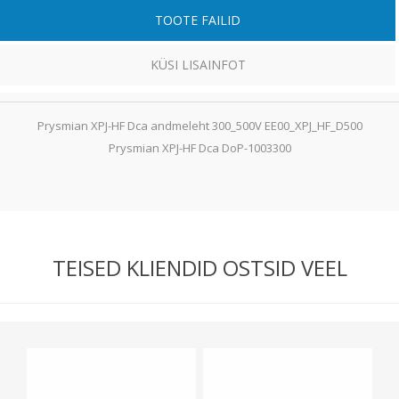
TOOTE FAILID
KÜSI LISAINFOT
Prysmian XPJ-HF Dca andmeleht 300_500V EE00_XPJ_HF_D500
Prysmian XPJ-HF Dca DoP-1003300
TEISED KLIENDID OSTSID VEEL