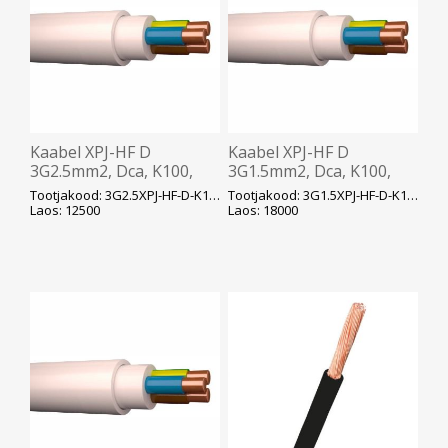
Kaabel XPJ-HF D
Kaabel XPJ-HF D
3G2.5mm2, Dca, K100,
3G1.5mm2, Dca, K100,
valge, ø9mm, HF, 500V,
valge, ø8mm, HF, 500V,
Tootjakood: 3G2.5XPJ-HF-D-K100
Tootjakood: 3G1.5XPJ-HF-D-K100
Prysmian
Prysmian
Laos: 12500
Laos: 18000