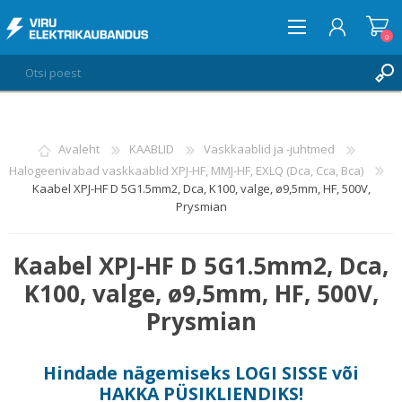
0
LOGI SISSE
Avaleht
KAABLID
Vaskkaablid ja -juhtmed
Halogeenivabad vaskkaablid XPJ-HF, MMJ-HF, EXLQ (Dca, Cca, Bca)
SOOVIKORV
0
Kaabel XPJ-HF D 5G1.5mm2, Dca, K100, valge, ø9,5mm, HF, 500V,
Prysmian
Kaabel XPJ-HF D 5G1.5mm2, Dca,
K100, valge, ø9,5mm, HF, 500V,
Prysmian
Hindade nägemiseks
LOGI SISSE
või
HAKKA PÜSIKLIENDIKS
!