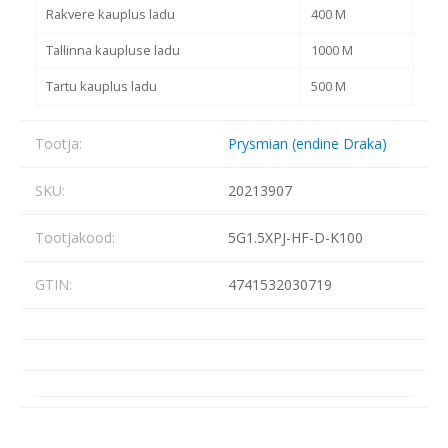
Rakvere kauplus ladu
400 M
Tallinna kaupluse ladu
1000 M
Tartu kauplus ladu
500 M
Tootja:
Prysmian (endine Draka)
SKU:
20213907
Tootjakood:
5G1.5XPJ-HF-D-K100
GTIN:
4741532030719