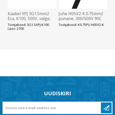
Kaabel XPJ 3G1.5mm2
Juhe H05V2-K 0.75mm2
Eca, K100, 500V, valge,
punane, 300/500V 90C
XLPE isolatsioon
peenkiud K100
Tootjakood: 3G1.5XPJ-K100
Tootjakood: K0.75PU H05V2-K
Laos: 2700
UUDISKIRI