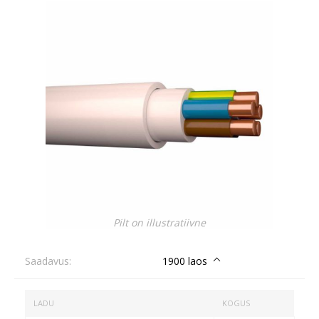
Pilt on illustratiivne
Saadavus:
1900 laos
LADU
KOGUS