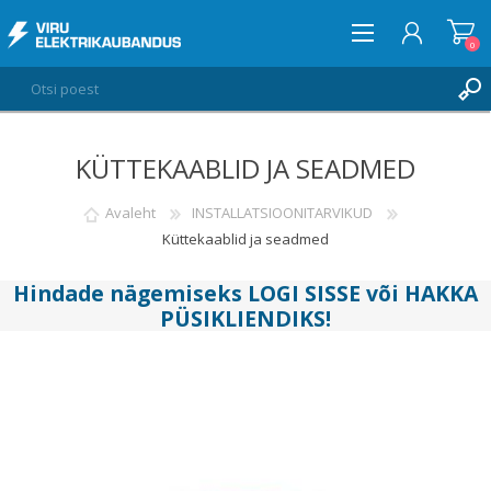
0
KÜTTEKAABLID JA SEADMED
LOGI SISSE
SOOVIKORV
Avaleht
INSTALLATSIOONITARVIKUD
0
Küttekaablid ja seadmed
Hindade nägemiseks
LOGI SISSE
või
HAKKA
PÜSIKLIENDIKS
!