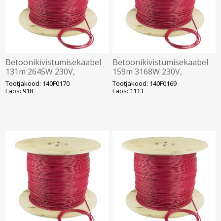
Betoonikivistumisekaabel
Betoonikivistumisekaabel
131m 2645W 230V,
159m 3168W 230V,
0,153ohm/m (mõõdetav
0,105ohm/m (mõõdetav
Tootjakood: 140F0170
Tootjakood: 140F0169
trumlilt), DEVI
trumlilt), DEVI
Laos: 918
Laos: 1113