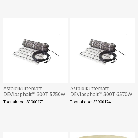
Asfaldiküttematt
Asfaldiküttematt
DEVIasphalt™ 300T 5750W
DEVIasphalt™ 300T 6570W
400V 0,75 x 25,4m, DEVI
400V 0,75 x 28,2m, DEVI
Tootjakood: 83900173
Tootjakood: 83900174