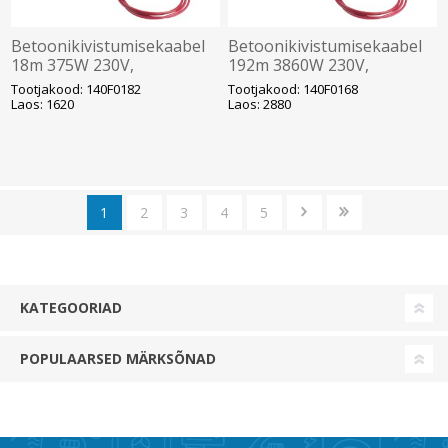
Betoonikivistumisekaabel
Betoonikivistumisekaabel
18m 375W 230V,
192m 3860W 230V,
7,82ohm/m (mõõdetav
0,0715ohm/m (mõõdetav
Tootjakood: 140F0182
Tootjakood: 140F0168
trumlilt), DEVI
trumlilt), DEVI
Laos: 1620
Laos: 2880
1
2
3
4
5
KATEGOORIAD
POPULAARSED MÄRKSÕNAD