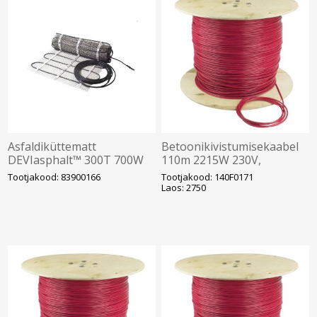
Asfaldiküttematt
Betoonikivistumisekaabel
DEVIasphalt™ 300T 700W
110m 2215W 230V,
400V 0,75 x 3,2m, DEVI
0,217ohm/m (mõõdetav
Tootjakood: 83900166
Tootjakood: 140F0171
trumlilt), DEVI
Laos: 2750