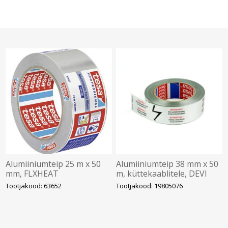
Alumiiniumteip 25 m x 50
Alumiiniumteip 38 mm x 50
mm, FLXHEAT
m, küttekaablitele, DEVI
Tootjakood: 63652
Tootjakood: 19805076