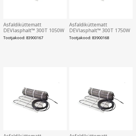
Asfaldiküttematt
Asfaldiküttematt
DEVIasphalt™ 300T 1050W
DEVIasphalt™ 300T 1750W
400V 0,75 x 4,8m, DEVI
400V 0,75 x 8m, DEVI
Tootjakood: 83900167
Tootjakood: 83900168